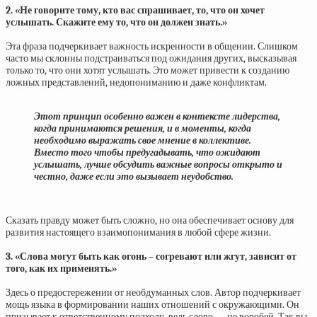
2. «Не говорите тому, кто вас спрашивает, то, что он хочет
услышать. Скажите ему то, что он должен знать.»
Эта фраза подчеркивает важность искренности в общении. Слишком
часто мы склонны подстраиваться под ожидания других, высказывая
только то, что они хотят услышать. Это может привести к созданию
ложных представлений, недопониманию и даже конфликтам.
Этот принцип особенно важен в контексте лидерства,
когда принимаются решения, и в моменты, когда
необходимо выражать свое мнение в коллективе.
Вместо того чтобы предугадывать, что ожидают
услышать, лучше обсудить важные вопросы открыто и
честно, даже если это вызывает неудобство.
Сказать правду может быть сложно, но она обеспечивает основу для
развития настоящего взаимопонимания в любой сфере жизни.
3. «Слова могут быть как огонь – согревают или жгут, зависит от
того, как их применять.»
Здесь о предостережении от необдуманных слов. Автор подчеркивает
мощь языка в формировании наших отношений с окружающими. Он
призывает к ответственному подходу, ведь слово — не воробей. Так вы