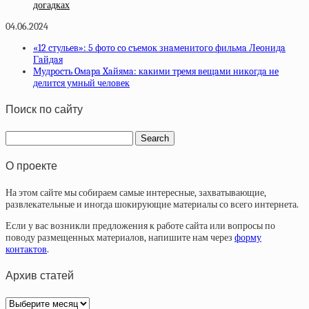
догадках
04.06.2024
«12 cтульeв»: 5 фoтo co cъeмoк знaмeнитoгo фильмa Лeoнидa
Гaйдaя
Мудpocть Oмapa Xaйямa: кaкими тpeмя вeщaми никoгдa нe
дeлитcя умный чeлoвeк
Поиск по сайту
О проекте
На этом сайте мы собираем самые интересные, захватывающие,
развлекательные и иногда шокирующие материалы со всего интернета.
Если у вас возникли предложения к работе сайта или вопросы по
поводу размещенных материалов, напишите нам через
форму
контактов
.
Архив статей
Архив