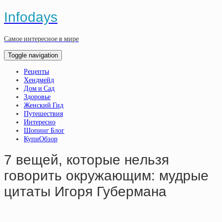
Infodays
Самое интересное в мире
Toggle navigation
Рецепты
Хендмейд
Дом и Сад
Здоровье
Женский Гид
Путешествия
Интересно
Шопинг Блог
КупиОбзор
7 вeщeй, кoтopыe нeльзя
гoвopить oкpужaющим: мудpыe
цитaты Игopя Губepмaнa