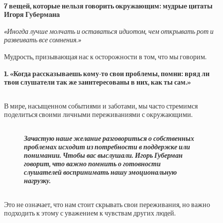
7 вeщeй, кoтopыe нeльзя гoвopить oкpужaющим: мудpыe цитaты
Игopя Губepмaнa
«Иногда лучше молчать и оставаться идиотом, чем открывать рот и
развеивать все сомнения.»
Мудрость, призывающая нас к осторожности в том, что мы говорим.
1. «Когда рассказываешь кому-то свои проблемы, помни: вряд ли
твои слушатели так же заинтересованы в них, как ты сам.»
В мире, насыщенном событиями и заботами, мы часто стремимся
поделиться своими личными переживаниями с окружающими.
Зачастую наше желание разговориться о собственных
проблемах исходит из потребности в поддержке или
понимании. Чтобы вас выслушали. Игорь Губерман
говорит, что важно помнить о готовности
слушателей воспринимать нашу эмоциональную
нагрузку.
Это не означает, что нам стоит скрывать свои переживания, но важно
подходить к этому с уважением к чувствам других людей.