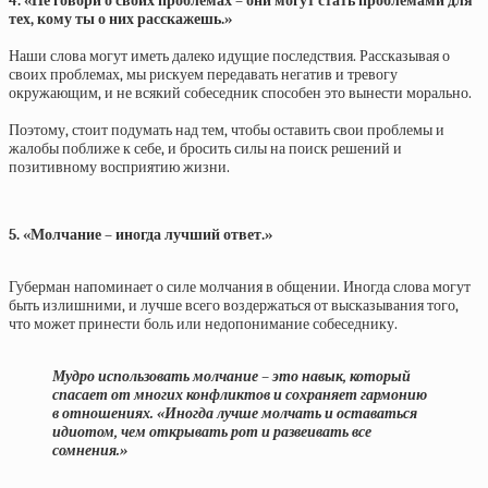
4. «Не говори о своих проблемах – они могут стать проблемами для
тех, кому ты о них расскажешь.»
Наши слова могут иметь далеко идущие последствия. Рассказывая о
своих проблемах, мы рискуем передавать негатив и тревогу
окружающим, и не всякий собеседник способен это вынести морально.
Поэтому, стоит подумать над тем, чтобы оставить свои проблемы и
жалобы поближе к себе, и бросить силы на поиск решений и
позитивному восприятию жизни.
5. «Молчание – иногда лучший ответ.»
Губерман напоминает о силе молчания в общении. Иногда слова могут
быть излишними, и лучше всего воздержаться от высказывания того,
что может принести боль или недопонимание собеседнику.
Мудро использовать молчание – это навык, который
спасает от многих конфликтов и сохраняет гармонию
в отношениях. «Иногда лучше молчать и оставаться
идиотом, чем открывать рот и развеивать все
сомнения.»