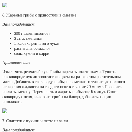
6. Жареные грибы с пряностями в сметане
Вам понадобятся:
300 г шампиньонов;
3 ст. л. сметаны;
1 головка репчатого лука;
растительное масло;
соль, кумин и карри.
Приготовление:
Измельчить репчатый лук. Грибы нарезать пластинками. Тушить
на сковороде лук до золотистого цвета на разогретом растительном
масле. Добавить в сковороду грибы, перемешать и тушить до полного
испарения жидкости на среднем огне в течение 20 минут. Посолить
и влить сметану. Перемешать и жарить грибы еще 5 минут. Снять
сковороду с огня, выложить грибы на блюдо, добавить специи
и подавать.
7. Спагетти с цукини и песто из чили
Вам понадобятся: