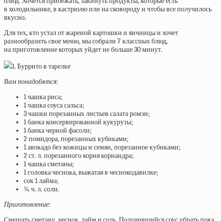
блюд. Хочется прибежать, закинуть продукты, которые есть
в холодильнике, в кастрюлю или на сковороду и чтобы все получилось
вкусно.
Для тех, кто устал от жареной картошки и яичницы и хочет
разнообразить свое меню, мы собрали 7 классных блюд,
на приготовление которых уйдет не больше 30 минут.
1. Буррито в тарелке
Вам понадобятся:
1 чашка риса;
1 чашка соуса сальса;
3 чашки порезанных листьев салата ромэн;
1 банка консервированной кукурузы;
1 банка черной фасоли;
2 помидора, порезанных кубиками;
1 авокадо без кожицы и семян, порезанное кубиками;
2 ст. л. порезанного корня кориандра;
1 чашка сметаны;
1 головка чеснока, выжатая в чеснокодавилке;
сок 1 лайма;
¼ ч. л. соли.
Приготовление:
Смешать сметану, чеснок, лайм и соль. Получившийся соус убрать пока