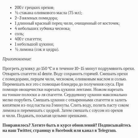
200 г грецких орехов;
½ стакана оливкового масла (75 мл);
2−3 вяленых помидора;
1 длинный красный перец чили, очищенный от косточек;
4 небольших зубчика чеснока;
соль;
400 г спагетти;
1 небольшой цукини;
½ лимона (сок и цедра).
Приготовление:
Прогреть духовку до 150 °C и в течение 10−15 минут подрумянить орехи.
Отварить спагетти al dente. Воду сохранить горячей. Смешать орехи
с помидорами, перцем чили, чесноком, оливковым маслом и солью.
Перемешать все это с помощью блендера до получения соуса. При
помощи овощечистки нарезать цукини лентами. Ножом нарезать
на тонкие полоски а-ля спагетти. Сердцевину цукини максимально
мелко порубить. Смешать цукини с отваренными спагетти и залить
кипятком из-под пасты на 3 минуты. Слить воду, полить пасту соком
лимона и перемешать с цедрой. Затем смешать с соусом из орехов
и чили. Подавать, посыпав целыми орешками.
Понравилось? Хотите быть в курсе обновлений? Подписывайтесь
на наш Twitter, страницу в Facebook или канал в Telegram.