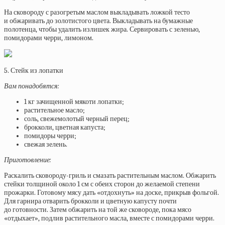
На сковороду с разогретым маслом выкладывать ложкой тесто
и обжаривать до золотистого цвета. Выкладывать на бумажные
полотенца, чтобы удалить излишек жира. Сервировать с зеленью,
помидорами черри, лимоном.
5. Стейк из лопатки
Вам понадобятся:
1 кг зачищенной мякоти лопатки;
растительное масло;
соль, свежемолотый черный перец;
брокколи, цветная капуста;
помидоры черри;
свежая зелень.
Приготовление:
Раскалить сковороду-гриль и смазать растительным маслом. Обжарить
стейки толщиной около 1 см с обеих сторон до желаемой степени
прожарки. Готовому мясу дать «отдохнуть» на доске, прикрыв фольгой.
Для гарнира отварить брокколи и цветную капусту почти
до готовности. Затем обжарить на той же сковороде, пока мясо
«отдыхает», подлив растительного масла, вместе с помидорами черри.