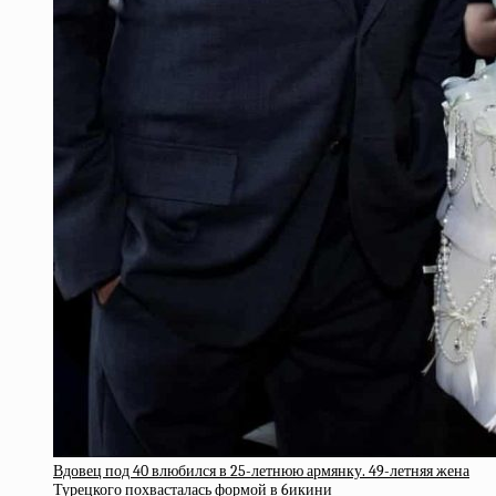
Вдовец под 40 влюбился в 25-летнюю армянку. 49-летняя жена
Турецкого похвасталась формой в 6икини