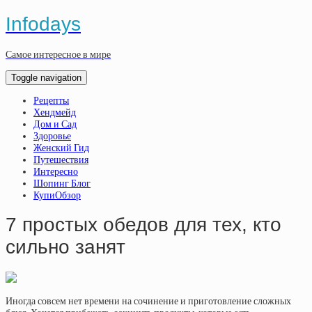
Infodays
Самое интересное в мире
Toggle navigation
Рецепты
Хендмейд
Дом и Сад
Здоровье
Женский Гид
Путешествия
Интересно
Шопинг Блог
КупиОбзор
7 простых обедов для тех, кто
сильно занят
Иногда совсем нет времени на сочинение и приготовление сложных