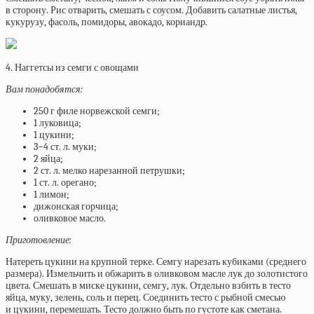
в сторону. Рис отварить, смешать с соусом. Добавить салатные листья,
кукурузу, фасоль, помидоры, авокадо, кориандр.
4. Наггетсы из семги с овощами
Вам понадобятся:
250 г филе норвежской семги;
1 луковица;
1 цукини;
3−4 ст. л. муки;
2 яйца;
2 ст. л. мелко нарезанной петрушки;
1 ст. л. орегано;
1 лимон;
дижонская горчица;
оливковое масло.
Приготовление:
Натереть цукини на крупной терке. Семгу нарезать кубиками (среднего
размера). Измельчить и обжарить в оливковом масле лук до золотистого
цвета. Смешать в миске цукини, семгу, лук. Отдельно взбить в тесто
яйца, муку, зелень, соль и перец. Соединить тесто с рыбной смесью
и цукини, перемешать. Тесто должно быть по густоте как сметана.