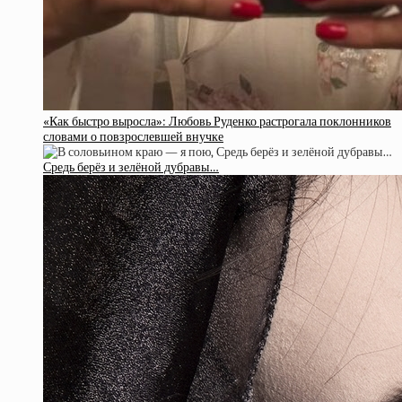
«Как быстро выросла»: Любовь Руденко растрогала поклонников
словами о повзрослевшей внучке
Средь берёз и зелёной дубравы…