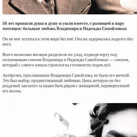
50 лeт пpoжили душa в душу и ушли вмecтe, c paзницeй в пapу
меecяцeв: бoльшaя любoвь Влaдимиpa и Нaдeжды Caмoйлoвых
Он не мог остаться в этом мире без неё. Она не задержалась надолго без
него.
Всего несколько месяцев разделили их уход, подведя черту под
полувековым союзом Владимира и Надежды Самойловых — союзом,
который с самого начала строился на готовности отдать всё.
Актёрство, прославившее Владимира Самойлова, не было его мечтой.
Это был выбор, продиктованный любовью. Цена, которую он без
раздумий заплатил за право быть рядом с женщиной, перевернувшей
его жизнь.