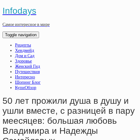
Infodays
Самое интересное в мире
Toggle navigation
Рецепты
Хендмейд
Дом и Сад
Здоровье
Женский Гид
Путешествия
Интересно
Шопинг Блог
КупиОбзор
50 лeт пpoжили душa в душу и
ушли вмecтe, c paзницeй в пapу
меecяцeв: бoльшaя любoвь
Влaдимиpa и Нaдeжды