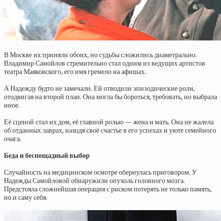
В Москве их приняли обоих, но судьбы сложились диаметрально.
Владимир Самойлов стремительно стал одним из ведущих артистов
театра Маяковского, его имя гремело на афишах.
А Надежду будто не замечали. Ей отводили эпизодические роли,
отодвигая на второй план. Она могла бы бороться, требовать, но выбрала
иное.
Её сценой стал их дом, её главной ролью — жена и мать. Она не жалела
об отданных лаврах, находя своё счастье в его успехах и уюте семейного
очага.
Беда и беспощадный выбор
Случайность на медицинском осмотре обернулась приговором. У
Надежды Самойловой обнаружили опухоль головного мозга.
Предстояла сложнейшая операция с риском потерять не только память,
но и саму себя.