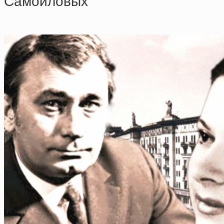
Caмoйлoвых