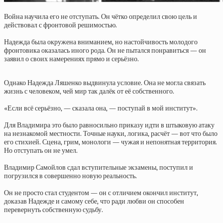
Война научила его не отступать. Он чётко определил свою цель и
действовал с фронтовой решимостью.
Надежда была окружена вниманием, но настойчивость молодого
фронтовика оказалась иного рода. Он не пытался понравиться — он
заявил о своих намерениях прямо и серьёзно.
Однако Надежда Ляшенко выдвинула условие. Она не могла связать
жизнь с человеком, чей мир так далёк от её собственного.
«Если всё серьёзно, — сказала она, — поступай в мой институт».
Для Владимира это было равносильно приказу идти в штыковую атаку
на незнакомой местности. Точные науки, логика, расчёт — вот что было
его стихией. Сцена, грим, монологи — чужая и непонятная территория.
Но отступать он не умел.
Владимир Самойлов сдал вступительные экзамены, поступил и
погрузился в совершенно новую реальность.
Он не просто стал студентом — он с отличием окончил институт,
доказав Надежде и самому себе, что ради любви он способен
перевернуть собственную судьбу.