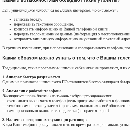
Какими возможностями обладают такие утилиты?
Если утилита уже находится на Вашем телефоне, то она может:
записать беседу;
перехватить текстовое сообщение;
копировать информацию из Вашей телефонной книги;
передать геолокационные данные (информация о местоположении
отправить записанную информацию на указанный почтовый адрес
В крупных компаниях, при использовании корпоративного телефона, под
Каким образом можно узнать о том, что с Вашим теле
Традиционно, такие программы-шпионы себя никак не проявляют, и их оч
1. Аппарат быстро разряжается
Одним из признаков шпионского ПО становится быстро садящаяся батарея
2. Аномалии с работой телефона
Настороженность должны вызывать следующие странности:
—
очень долго выключается телефон (ведь программа работает в фоновом
—
телефон сам перезагружается (программа выполнила своё обновление 
—
самопроизвольно включается подсветка (загорается экран)
3. Наличие посторонних звуков при разговоре
Когда Ваш телефон прослушивается, то во время разговоров можно услы