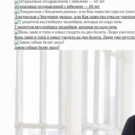
50 красивых поздравлений с юбилеем — 50 лет
Лондонская «Эпидемия джина», или Как пьянство едва не уничто
7 рецептов вкуснейших чизкейков, которые не надо печь
Конь завяз в топи и начал уходить на дно болота. Люди уже опус
Зачем гейши белят лицо?