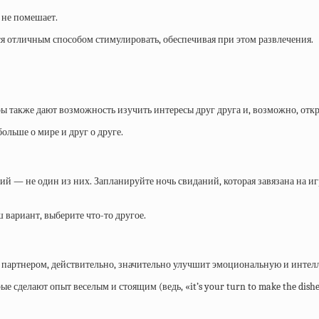
 не помешает.
ся отличным способом стимулировать, обеспечивая при этом развлечения.
ы также дают возможность изучить интересы друг друга и, возможно, отк
ольше о мире и друг о друге.
ий — не один из них. Запланируйте ночь свиданий, которая завязана на иг
 вариант, выберите что-то другое.
 с партнером, действительно, значительно улучшит эмоциональную и инте
сделают опыт веселым и стоящим (ведь, «it’s your turn to make the dishe