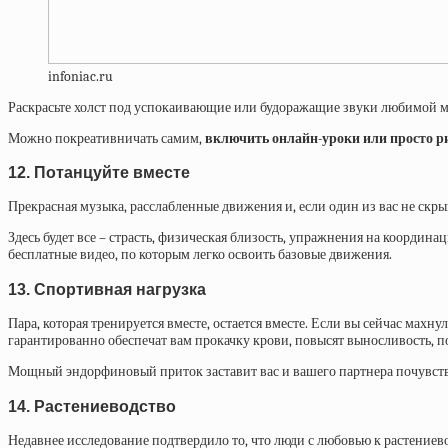
infoniac.ru
Раскрасьте холст под успокаивающие или будоражащие звуки любимой муз
Можно покреативничать самим,
включить онлайн-уроки или просто р
12. Потанцуйте вместе
Прекрасная музыка, расслабленные движения и, если один из вас не скры
Здесь будет все – страсть, физическая близость, упражнения на координа
бесплатные видео, по которым легко освоить базовые движения.
13. Спортивная нагрузка
Пара, которая тренируется вместе, остается вместе. Если вы сейчас махн
гарантированно обеспечат вам прокачку крови, повысят выносливость, 
Мощный эндорфиновый приток заставит вас и вашего партнера почувств
14. Растениеводство
Недавнее исследование подтвердило то, что люди с любовью к растениев