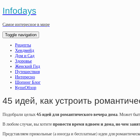
Infodays
Самое интересное в мире
Toggle navigation
Рецепты
Хендмейд
Дом и Сад
Здоровье
Женский Гид
Путешествия
Интересно
Шопинг Блог
КупиОбзор
45 идей, как устроить романтиче
Подобрали целых
45 идей для романтического вечера дома
. Может быт
В любом случае, вы хотите
провести время вдвоем и дома, но чем заня
Представляем прикольные (а иногда и бесплатные) идеи для романтическ