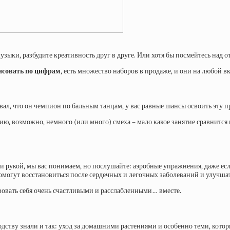
ыки, разбудите креативность друг в друге. Или хотя бы посмейтесь над от
исовать по цифрам
, есть множество наборов в продаже, и они на любой вк
вал, что он чемпион по бальным танцам, у вас равные шансы освоить эту 
цию, возможно, немного (или много) смеха – мало какое занятие сравнится
ули рукой, мы вас понимаем, но послушайте: аэробные упражнения, даже ес
помогут восстановиться после сердечных и легочных заболеваний и улучша
овать себя очень счастливыми и расслабленными… вместе.
одству знали и так: уход за домашними растениями и особенно теми, кот