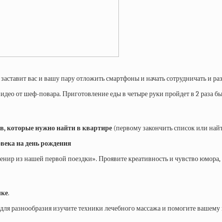
 заставит вас и вашу пару отложить смартфоны и начать сотрудничать и ра
идео от шеф-повара. Приготовление еды в четыре руки пройдет в 2 раза бы
ов, которые нужно найти в квартире
(первому закончить список или най
овека на день рождения
венир из нашей первой поездки». Проявите креативность и чувство юмора,
ыке
.
 для разнообразия изучите техники лечебного массажа и помогите вашем