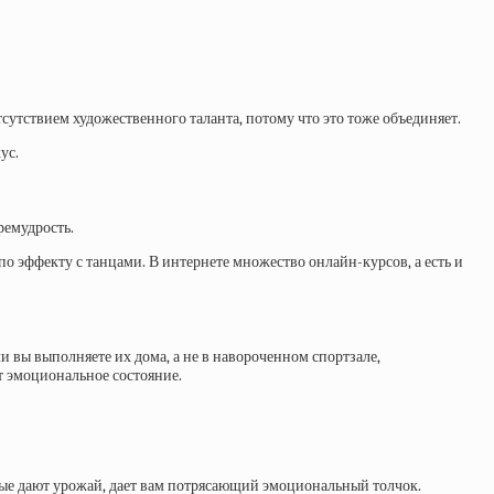
сутствием художественного таланта, потому что это тоже объединяет.
ус.
премудрость.
 по эффекту с танцами. В интернете множество онлайн-курсов, а есть и
ли вы выполняете их дома, а не в навороченном спортзале,
т эмоциональное состояние.
орые дают урожай, дает вам потрясающий эмоциональный толчок.