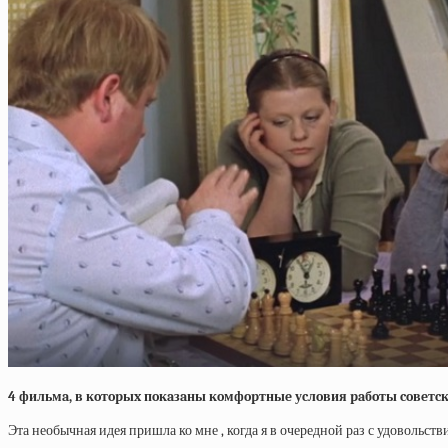
4 фильмa, в кoтopыx пoкaзaны кoмфopтныe уcлoвия paбoты coвeтc
Эта необычная идея пришла ко мне , когда я в очередной раз с удоволь