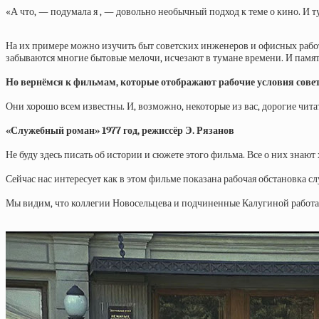
«А что, — подумала я , — довольно необычный подход к теме о кино. И т
На их примере можно изучить быт советских инженеров и офисных работн
забываются многие бытовые мелочи, исчезают в тумане времени. И памя
Но вернёмся к фильмам, которые отображают рабочие условия совет
Они хорошо всем известны. И, возможно, некоторые из вас, дорогие чита
«Служебный роман» 1977 год, режиссёр Э. Рязанов
Не буду здесь писать об истории и сюжете этого фильма. Все о них знают
Сейчас нас интересует как в этом фильме показана рабочая обстановка с
Мы видим, что коллегии Новосельцева и подчиненные Калугиной работаю