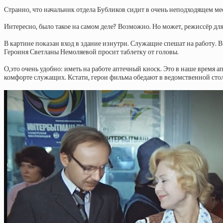
Странно, что начальник отдела Бубликов сидит в очень неподходящем мес
Интересно, было такое на самом деле? Возможно. Но может, режиссёр для
В картине показан вход в здание изнутри. Служащие спешат на работу. В
Героиня Светланы Немоляевой просит таблетку от головы.
О,это очень удобно: иметь на работе аптечный киоск. Это в наше время а
комфорте служащих. Кстати, герои фильма обедают в ведомственной стол