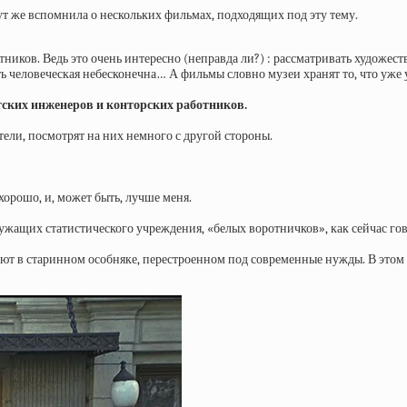
ут же вспомнила о нескольких фильмах, подходящих под эту тему.
иков. Ведь это очень интересно (неправда ли?) : рассматривать художест
ть человеческая небесконечна… А фильмы словно музеи хранят то, что уже
ских инженеров и конторских работников.
тели, посмотрят на них немного с другой стороны.
 хорошо, и, может быть, лучше меня.
лужащих статистического учреждения, «белых воротничков», как сейчас гов
т в старинном особняке, перестроенном под современные нужды. В этом з