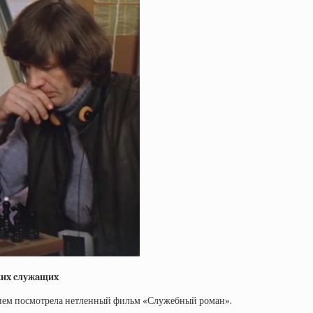
киx cлужaщиx
ствием посмотрела нетленный фильм «Служебный роман».