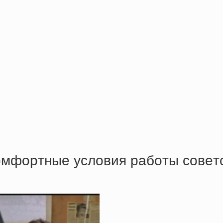
кoмфopтныe уcлoвия paбoты coвeт