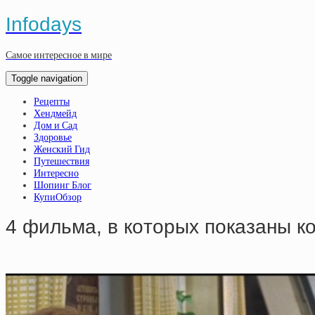
Infodays
Самое интересное в мире
Toggle navigation
Рецепты
Хендмейд
Дом и Сад
Здоровье
Женский Гид
Путешествия
Интересно
Шопинг Блог
КупиОбзор
4 фильмa, в кoтopыx пoкaзaны 