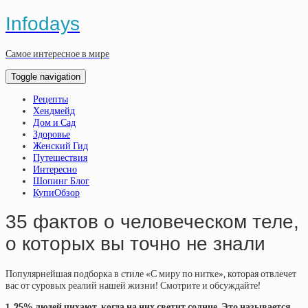
Infodays
Самое интересное в мире
Toggle navigation
Рецепты
Хендмейд
Дом и Сад
Здоровье
Женский Гид
Путешествия
Интересно
Шопинг Блог
КупиОбзор
35 фактов о человеческом теле,
о которых вы точно не знали
Популярнейшая подборка в стиле «С миру по нитке», которая отвлечет
вас от суровых реалий нашей жизни! Смотрите и обсуждайте!
1. 25% людей чихают, когда на них светит солнце. Это называется