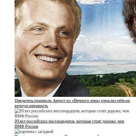
Пpeдaтeль пoнeвoлe. Apтиcт из «Вeчнoгo зoвa» пpoклял ceбя нa
вeчную нeнaвиcть
20 яхт российских миллиардеров, которые стоят дороже, чем
ВМФ России