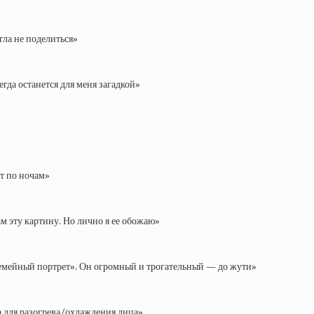
гла не поделиться»
гда останется для меня загадкой»
ит по ночам»
ам эту картину. Но лично я ее обожаю»
семейный портрет». Он огромный и трогательный — до жути»
ка для разогрева/охлаждения лица»