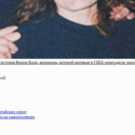
ная история Конни Калп, женщины, которой впервые в США пересадили лиц
итайских сирот
ми на самоизоляции