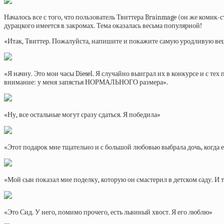
Началось все с того, что пользователь Твиттера Brainmage (он же комик-
дурацкого имеется в закромах. Тема оказалась весьма популярной!
«Итак, Твиттер. Пожалуйста, напишите и покажите самую уродливую вещь, 
«Я начну. Это мои часы Diesel. Я случайно выиграл их в конкурсе и с тех
внимание: у меня запястья НОРМАЛЬНОГО размера».
«Ну, все остальные могут сразу сдаться. Я победила»
«Этот подарок мне тщательно и с большой любовью выбрала дочь, когда ей
«Мой сын показал мне поделку, которую он смастерил в детском саду. И 
«Это Сид. У него, помимо прочего, есть львиный хвост. Я его люблю»