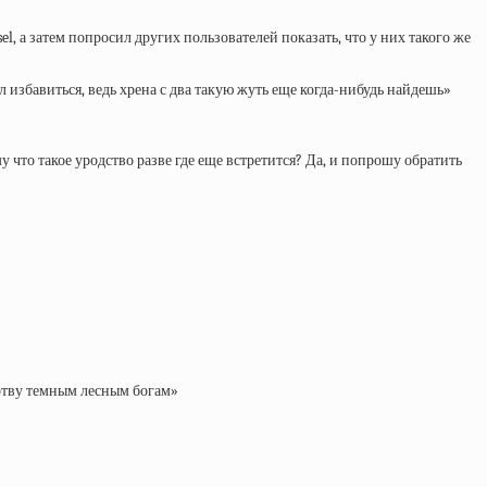
l, а затем попросил других пользователей показать, что у них такого же
л избавиться, ведь хрена с два такую жуть еще когда-нибудь найдешь»
му что такое уродство разве где еще встретится? Да, и попрошу обратить
ертву темным лесным богам»