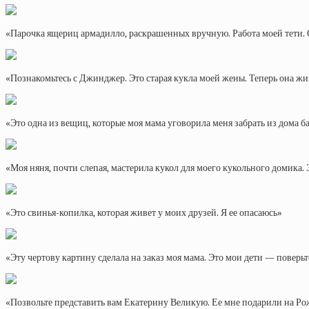
«Парочка ящериц армадилло, раскрашенных вручную. Работа моей тети. С
«Познакомьтесь с Джинджер. Это старая кукла моей жены. Теперь она ж
«Это одна из вещиц, которые моя мама уговорила меня забрать из дома ба
«Моя няня, почти слепая, мастерила кукол для моего кукольного домика. 
«Это свинья-копилка, которая живет у моих друзей. Я ее опасаюсь»
«Эту чертову картину сделала на заказ моя мама. Это мои дети — поверьт
«Позвольте представить вам Екатерину Великую. Ее мне подарили на Рожде