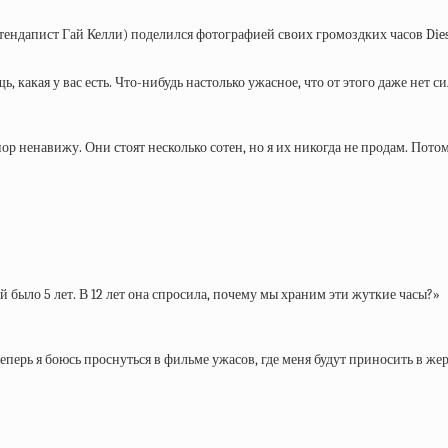
стендапист Гай Келли) поделился фотографией своих громоздких часов Diese
какая у вас есть. Что-нибудь настолько ужасное, что от этого даже нет си
 пор ненавижу. Они стоят несколько сотен, но я их никогда не продам. Пото
 было 5 лет. В 12 лет она спросила, почему мы храним эти жуткие часы?»
теперь я боюсь проснуться в фильме ужасов, где меня будут приносить в ж