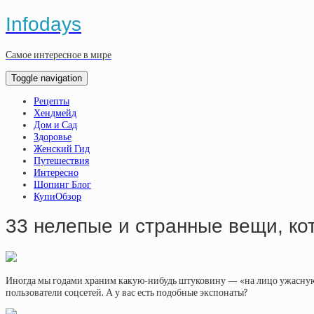
Infodays
Самое интересное в мире
Toggle navigation
Рецепты
Хендмейд
Дом и Сад
Здоровье
Женский Гид
Путешествия
Интересно
Шопинг Блог
КупиОбзор
33 нелепые и странные вещи, ко
Иногда мы годами храним какую-нибудь штуковину — «на лицо ужасную, д
пользователи соцсетей. А у вас есть подобные экспонаты?