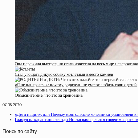
Она пережила выстрел, но стала известна на весь мир: невероят
Стал угощать дикую собаку котлетами вместо камней
«Я не наигрался!»: почему родители не умеют любить своих детей
Объясните мне, что это за хреновина
07.05.2020
«Дети нации», или Почему монгольские кочевники усыновляли к
Гламур на карантине: звезды Инстаграма делятся горячими фотка
Поиск по сайту