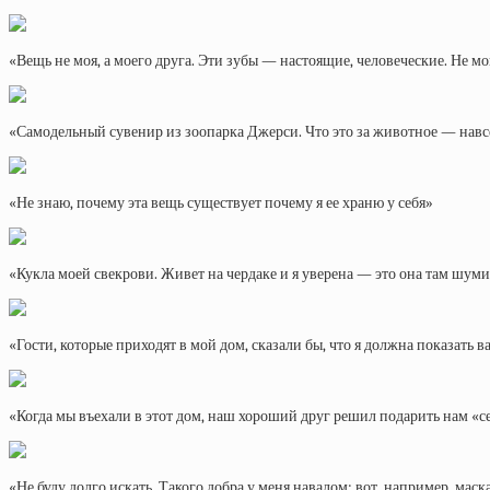
«Вещь не моя, а моего друга. Эти зубы — настоящие, человеческие. Не мо
«Самодельный сувенир из зоопарка Джерси. Что это за животное — навсе
«Не знаю, почему эта вещь существует почему я ее храню у себя»
«Кукла моей свекрови. Живет на чердаке и я уверена — это она там шум
«Гости, которые приходят в мой дом, сказали бы, что я должна показать в
«Когда мы въехали в этот дом, наш хороший друг решил подарить нам «
«Не буду долго искать. Такого добра у меня навалом: вот, например, мас