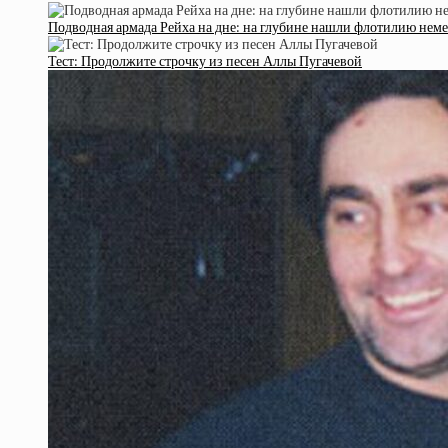
Подводная армада Рейха на дне: на глубине нашли флотилию нем
Тест: Продолжите строчку из песен Аллы Пугачевой