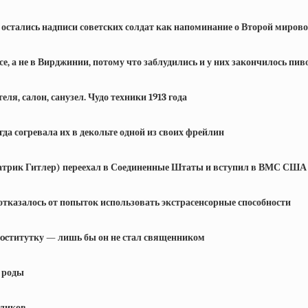
р остались надписи советских солдат как напоминание о Второй миров
, а не в Вирджинии, потому что заблудились и у них закончилось пив
я, салон, санузел. Чудо техники 1913 года
да согревала их в декольте одной из своих фрейлин
атрик Гитлер) переехал в Соединенные Штаты и вступил в ВМС США
У отказалось от попыток использовать экстрасенсорные способности
рocтитутку — лишь бы он не стал священником
ь роды
оликов