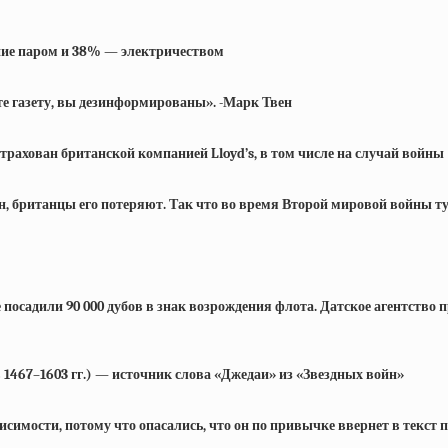
ение паром и 38% — электричеством
ете газету, вы дезинформированы». -Марк Твен
рахован британской компанией Lloyd’s, в том числе на случай войны
ьян, британцы его потеряют. Так что во время Второй мировой войны 
не посадили 90 000 дубов в знак возрождения флота. Датское агентст
1467–1603 гг.) — источник слова «Джедаи» из «Звездных войн»
имости, потому что опасались, что он по привычке ввернет в текст 