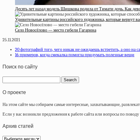
Десять лет назад модель Шишкова родила от Тимати дочь. Как дев
Удивительные картины российского художника, которые вернут вас
Село Новосёлово — место гибели Гагарина
25.11.2021
20 фотографий того, чего никак не ожидаешь встретить, а оно на са
16 примеров, когда смекалка помогла придумать полезные вещи
Поиск по сайту
О проекте
На этом сайте мы собираем самые интересные, захватывающие, развлека
Если у вас возникли предложения к работе сайта или вопросы по повод
Архив статей
Архив