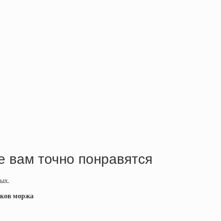
е вам точно понравятся
ных.
ыков моржа