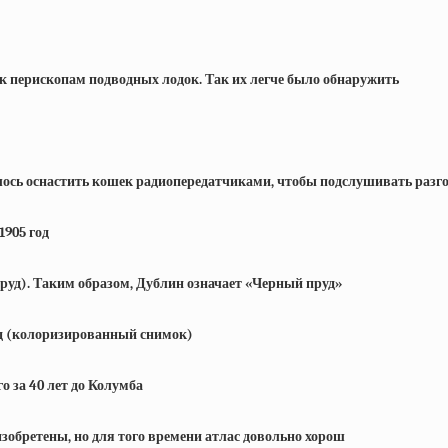
 к перископам подводных лодок. Так их легче было обнаружить
алось оснастить кошек радиопередатчиками, чтобы подслушивать разг
1905 год
пруд). Таким образом, Дублин означает «Черный пруд»
од (колоризированный снимок)
го за 40 лет до Колумба
изобретены, но для того времени атлас довольно хорош