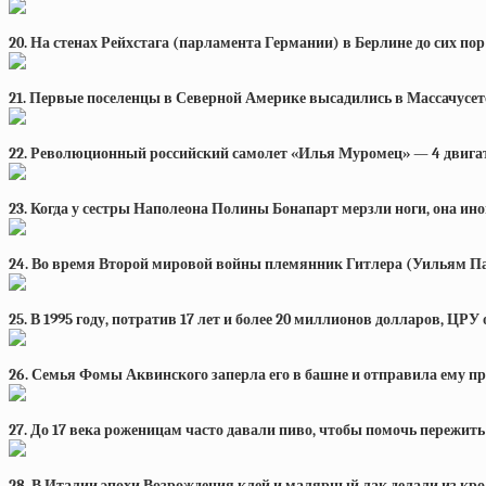
20. На стенах Рейхстага (парламента Германии) в Берлине до сих по
21. Первые поселенцы в Северной Америке высадились в Массачусетсе
22. Революционный российский самолет «Илья Муромец» — 4 двигател
23. Когда у сестры Наполеона Полины Бонапарт мерзли ноги, она иног
24. Во время Второй мировой войны племянник Гитлера (Уильям П
25. В 1995 году, потратив 17 лет и более 20 миллионов долларов, ЦР
26. Семья Фомы Аквинского заперла его в башне и отправила ему п
27. До 17 века роженицам часто давали пиво, чтобы помочь пережит
28. В Италии эпохи Возрождения клей и малярный лак делали из кр