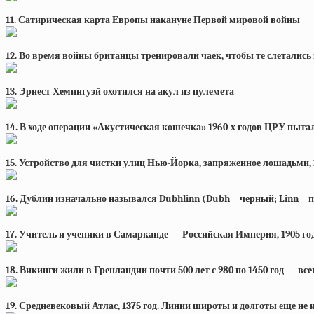
11. Сатирическая карта Европы накануне Первой мировой войны
12. Во время войны британцы тренировали чаек, чтобы те слетались
13. Эрнест Хемингуэй охотился на акул из пулемета
14. В ходе операции «Акустическая кошечка» 1960-х годов ЦРУ пыт
15. Устройство для чистки улиц Нью-Йорка, запряженное лошадьми, 
16. Дублин изначально назывался Dubhlinn (Dubh = черный; Linn = 
17. Учитель и ученики в Самарканде — Российская Империя, 1905 г
18. Викинги жили в Гренландии почти 500 лет с 980 по 1450 год — все
19. Средневековый Атлас, 1375 год. Линии широты и долготы еще не 