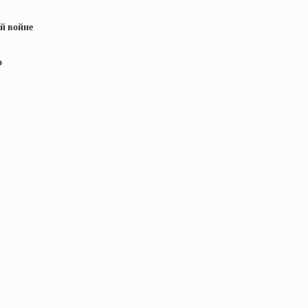
ой войне
о