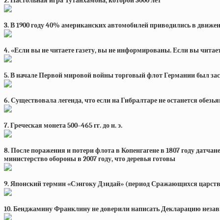
2. Настольная игра Тутанхамона, которой 3000 лет
3. В 1900 году 40% американских автомобилей приводились в движ
4. «Если вы не читаете газету, вы не информированы. Если вы чита
5. В начале Первой мировой войны торговый флот Германии был заст
6. Существовала легенда, что если на Гибралтаре не останется обез
7. Греческая монета 500–465 гг. до н. э.
8. После поражения и потери флота в Копенгагене в 1807 году датча
министерство обороны в 2007 году, что деревья готовы
9. Японский термин «Сэнгоку Дзидай» (период Сражающихся царств 
10. Бенджамину Франклину не доверили написать Декларацию независ