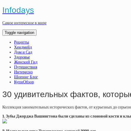
Infodays
Самое интересное в мире
Toggle navigation
Рецепты
Хендмейд
Дом и Сад
Здоровье
Женский Гид
Путешествия
Интересно
Шопинг Блог
КупиОбзор
30 удивительных фактов, которы
Коллекция занимательных исторических фактов, от курьезных до серьез
1. Зубы Джорджа Вашингтона были сделаны из слоновой кости и кл