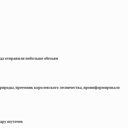
туда отправили побольше обезьян
во природы, преемник королевского лесничества, проинформировало
пару шуточек