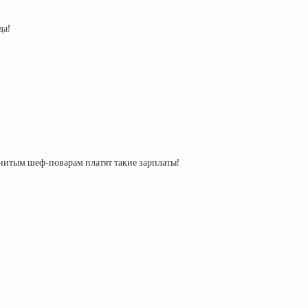
да!
енитым шеф-поварам платят такие зарплаты!