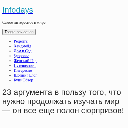
Infodays
Самое интересное в мире
Toggle navigation
Рецепты
Хендмейд
Дом и Сад
Здоровье
Женский Гид
Путешествия
Интересно
Шопинг Блог
КупиОбзор
23 аргумента в пользу того, что
нужно продолжать изучать мир
— он все еще полон сюрпризов!