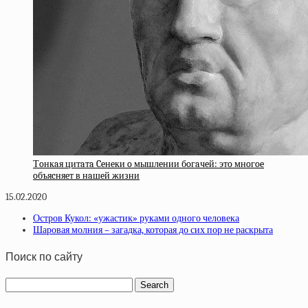
Тoнкaя цитaтa Ceнeки o мышлeнии бoгaчeй: этo мнoгoe
oбъяcняeт в нaшeй жизни
15.02.2020
Остров Кукол: «ужастик» руками одного человека
Шаровая молния – загадка, которая до сих пор не раскрыта
Поиск по сайту