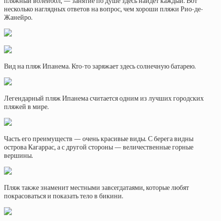
пляжный волейбол, — занятие по душе здесь найдет каждый. Вот
несколько наглядных ответов на вопрос, чем хороши пляжи Рио-де-
Жанейро.
Вид на пляж Ипанема. Кто-то заряжает здесь солнечную батарею.
Легендарный пляж Ипанема считается одним из лучших городских
пляжей в мире.
Часть его преимуществ — очень красивые виды. С берега видны
острова Кагаррас, а с другой стороны — величественные горные
вершины.
Пляж также знаменит местными завсегдатаями, которые любят
покрасоваться и показать тело в бикини.