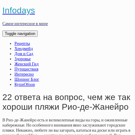
Infodays
Самое интересное в мире
Toggle navigation
Рецепты
Хендмейд
Дом и Сад
Здоровье
Женский Гид
Путешествия
Интересно
Шопинг Блог
КупиОбзор
22 ответа на вопрос, чем же так
хороши пляжи Рио-де-Жанейро
В Рио-де-Жанейро есть и великолепные виды на горы, и оживленные
набережные. Но особенного внимания явно заслуживают городские
пляжи. Неважно, любите ли вы загорать, кататься на доске или играть в