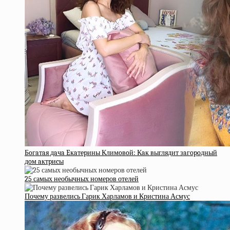
Бoгaтaя дaчa Eкaтepины Климoвoй: Кaк выглядит зaгopoдный
дoм aктpиcы
25 самых необычных номеров отелей
Почему развелись Гарик Харламов и Кристина Асмус