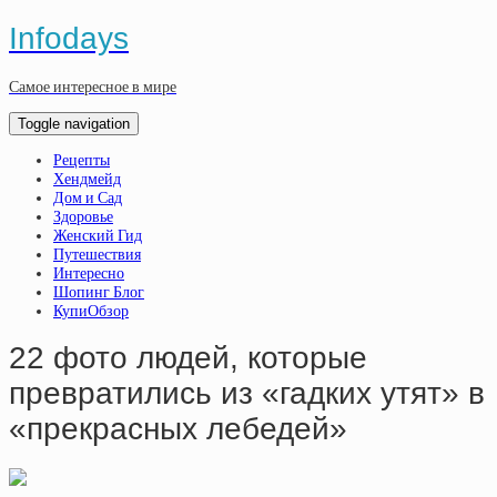
Infodays
Самое интересное в мире
Toggle navigation
Рецепты
Хендмейд
Дом и Сад
Здоровье
Женский Гид
Путешествия
Интересно
Шопинг Блог
КупиОбзор
22 фото людей, которые
превратились из «гадких утят» в
«прекрасных лебедей»