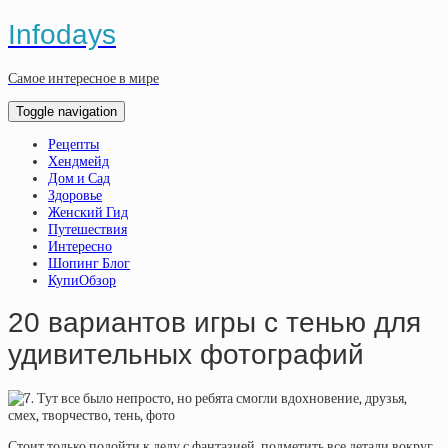
Infodays
Самое интересное в мире
Toggle navigation
Рецепты
Хендмейд
Дом и Сад
Здоровье
Женский Гид
Путешествия
Интересно
Шопинг Блог
КупиОбзор
20 вариантов игры с тенью для
удивительных фотографий
Стоит только подойти к делу с фантазией, подметить все детали вокруг,