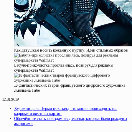
Как девушкам носить кожанную куртку: Идеи стильных образов
Бабуля-приколистка прославилась, позируя для рекламы
супермаркета Walmart
18 фантастических тварей французского цифрового художника
Жюльена Табе
12.01.2019
Художница из Перми показала, что могло происходить «за
кадром» известных картин
Обречённые стать «звёздами»: Девочки, которые были рождены
актрисами