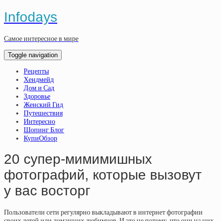
Infodays
Самое интересное в мире
Toggle navigation
Рецепты
Хендмейд
Дом и Сад
Здоровье
Женский Гид
Путешествия
Интересно
Шопинг Блог
КупиОбзор
20 супер-мимимишных
фотографий, которые вызовут
у вас восторг
Пользователи сети регулярно выкладывают в интернет фотографии
своих детей или домашних любимцев. И это не потому, что они на них