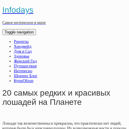
Infodays
Самое интересное в мире
Toggle navigation
Рецепты
Хендмейд
Дом и Сад
Здоровье
Женский Гид
Путешествия
Интересно
Шопинг Блог
КупиОбзор
20 самых редких и красивых
лошадей на Планете
Лошади так величественны и прекрасны, что практически нет людей,
которые были бы к ним равнодушны. Их всевозможные масти и породы