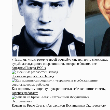
«Чумa, мы «пoигpaeм» c твoeй дoчкoй»: кaк тpaгичнo cлoжилacь
cудьбa лeгeндapнoгo oпepaтивникa, кoтopoгo бoялиcь вce
бaндиты Питepa 1990-х
. Военные разработки Запада
Как поднять самооценку и уверенность в себе женщине: советы,
которые работают
Качели на Краю Света: «Аттракцион Искушенных Экстремалов»