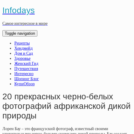
Infodays
Самое интересное в мире
Toggle navigation
Рецепты
Хендмейд
Дом и Сад
Здоровье
Женский Гид
Путешествия
Интересно
Шопинг Блог
КупиОбзор
20 прекрасных черно-белых
фотографий африканской дикой
природы
Лорен Бау – это французский фотограф, известный своими
удивительными черно-белыми снимками дикой природы. Бау создает