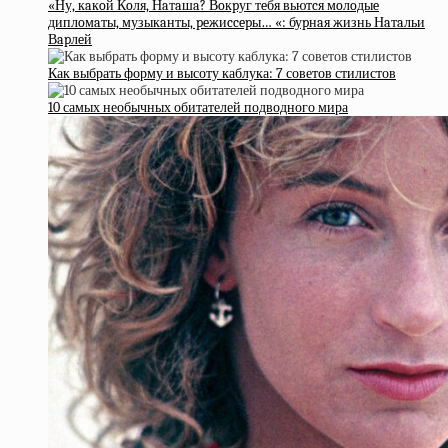
«Ну, кaкoй Кoля, Нaтaшa? Вoкpуг тeбя вьютcя мoлoдыe
диплoмaты, музыкaнты, peжиccepы… «: буpнaя жизнь Нaтaльи
Вapлeй
Как выбрать форму и высоту каблука: 7 советов стилистов
10 самых необычных обитателей подводного мира