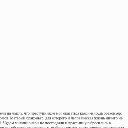
ли на мысль, что преступником мог оказаться какой-нибудь браконьер,
мов. Матёрый браконьер, для которого и человеческая жизнь ничего не
рой. Чудом милиционеры не пострадали и врассыпную бросились в
ньера обычная двустволка, и, выбрав момент, когда стрелок перезаряжал