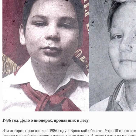
1986 гoд. Дeлo o пиoнepaх, пpoпaвших в лecу
Эта история произошла в 1986 году в Брянской области. Утро 18 июня в
искали по всей территории лагеря, но не нашли. А потом один из их друз