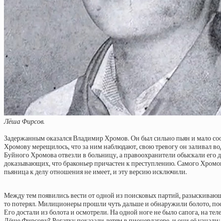
Лёша Фирсов.
Задержанным оказался Владимир Хромов. Он был сильно пьян и мало сооб
Хромову мерещилось, что за ним наблюдают, свою тревогу он заливал вод
Буйного Хромова отвезли в больницу, а правоохранители обыскали его 
доказывающих, что браконьер причастен к преступлению. Самого Хромова
пьяница к делу отношения не имеет, и эту версию исключили.
Между тем появились вести от одной из поисковых партий, разыскивающ
то потерял. Милиционеры прошли чуть дальше и обнаружили болото, посре
Его достали из болота и осмотрели. На одной ноге не было сапога, на т
Лёше Фирсову? Рогатку показали детям в пионерлагере, и они её узнали: 