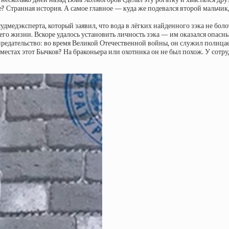
оте? Странная история. А самое главное — куда же подевался второй мальчи
дэксперта, который заявил, что вода в лёгких найденного зэка не болотн
 его жизни. Вскоре удалось установить личность зэка — им оказался опасн
предательство: во время Великой Отечественной войны, он служил полицае
х местах этот Бычков? На браконьера или охотника он не был похож. У со