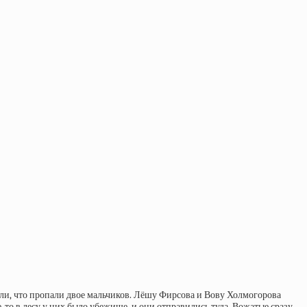
или, что пропали двое мальчиков. Лёшу Фирсова и Вову Холмогорова
е-то в лесу у них было убежище, и они отправились туда. Вожатые сразу