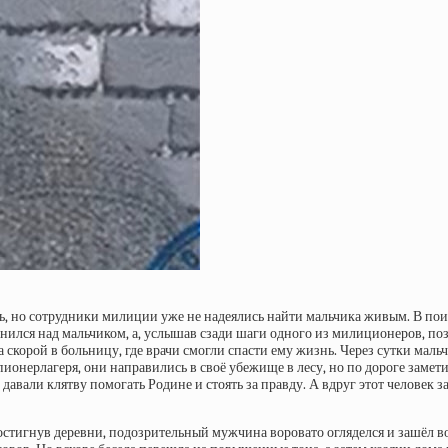
 но сотрудники милиции уже не надеялись найти мальчика живым. В поис
ился над мальчиком, а, услышав сзади шаги одного из милиционеров, позва
корой в больницу, где врачи смогли спасти ему жизнь. Через сутки мальчи
ионерлагеря, они направились в своё убежище в лесу, но по дороге замети
давали клятву помогать Родине и стоять за правду. А вдруг этот человек 
тигнув деревни, подозрительный мужчина воровато огляделся и зашёл во д