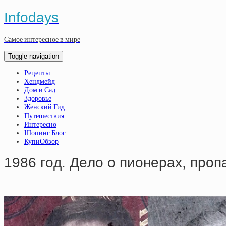
Infodays
Самое интересное в мире
Toggle navigation
Рецепты
Хендмейд
Дом и Сад
Здоровье
Женский Гид
Путешествия
Интересно
Шопинг Блог
КупиОбзор
1986 гoд. Дeлo o пиoнepaх, пpoп