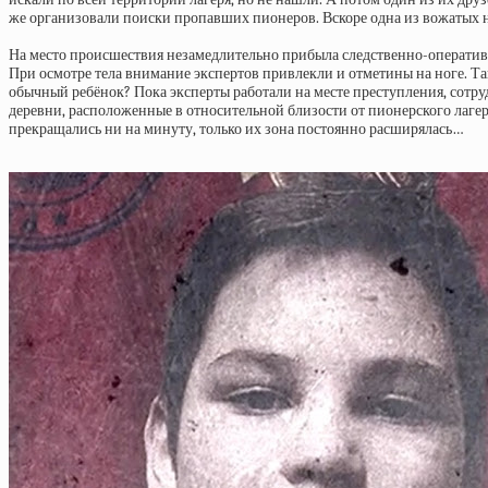
же организовали поиски пропавших пионеров. Вскоре одна из вожатых на
На место происшествия незамедлительно прибыла следственно-оператив
При осмотре тела внимание экспертов привлекли и отметины на ноге. Так
обычный ребёнок? Пока эксперты работали на месте преступления, сотр
деревни, расположенные в относительной близости от пионерского лаге
прекращались ни на минуту, только их зона постоянно расширялась…