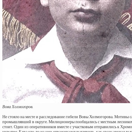
Вова Холмогоров.
Не стояло на месте и расследование гибели Вовы Холмогорова. Мотивы с
промышлявший в округе. Милиционеры пообщались с местным лесником, и 
стоит. Один из оперативников вместе с участковым отправились к Хромо
укрытие. Едва кто-то из них отваживался выглянуть, как сразу звучал в