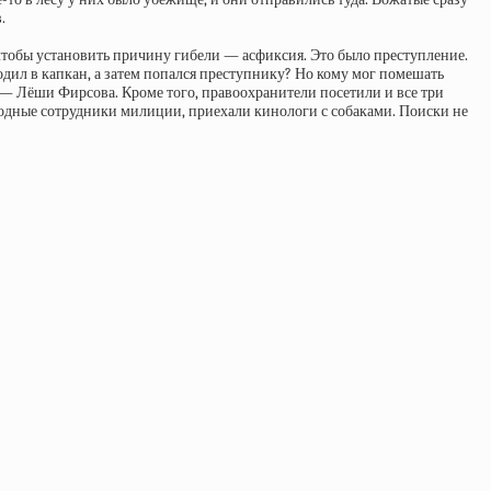
.
тобы установить причину гибели — асфиксия. Это было преступление.
одил в капкан, а затем попался преступнику? Но кому мог помешать
 — Лёши Фирсова. Кроме того, правоохранители посетили и все три
бодные сотрудники милиции, приехали кинологи с собаками. Поиски не