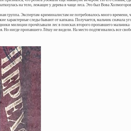
ткнулась на тело, лежащее у дерева в чаще леса. Это был Вова Холмогоров
ная группа. Экспертам-криминалистам не потребовалось много времени, ч
ие характерные следы бывают от капкана. Получается, мальчик сначала уг
удники милиции прочёсывали лес в поисках второго пропавшего мальчика
ря. Но нигде пропавшего Лёшу не видели. На место подтягивались все сво