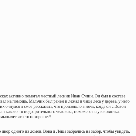
ках активно помогал местный лесник Иван Сулин. Он был в составе
л на помощь. Мальчик был ранен и лежал в чаще леса у дерева, у него
к очнулся и смог рассказать, что произошло в ночь, когда он с Вовой
ли какого-то подозрительного человека, похожего на уголовника.
замышляет что-то нехорошее?
вор одного из домов. Вова и Лёша забрались на забор, чтобы увидеть,