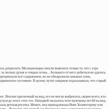
сь допросить. Милиционеры смогли выяснить только то, что с утра
за лесных духов и открыл огонь… Большего от него добиться не удалось.
еретряхнули всё содержимое, но не обнаружили никаких улик,
декватное состояние. В целом, чутьё сыщиков подсказывало, что старый
 Вполне приличный на вид, его не могли выбросить, скорее всего, кто-
ься до этого «что-то». Находкой оказалось тело мужчины лет 60 на вид.
ежала детская рогатка. Может, она принадлежала Вове Холмогорову или
зьям… Выходит, что старый зэк бродил по лесу, наткнулся на мальчика,