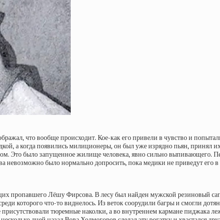
ражал, что вообще происходит. Кое-как его привели в чувство и попытали
кой, а когда появились милиционеры, он был уже изрядно пьян, принял их 
дом. Это было запущенное жилище человека, явно сильно выпивающего. П
 невозможно было нормально допросить, пока медики не приведут его в а
их пропавшего Лёшу Фирсова. В лесу был найден мужской резиновый сапог.
ди которого что-то виднелось. Из веток соорудили багры и смогли дотянут
еле присутствовали тюремные наколки, а во внутреннем кармане пиджака л
несколько дней назад Вова Холмогоров сделал эту рогатку и хвастался дру