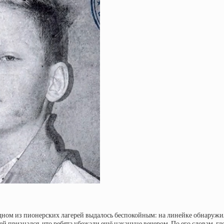
 одном из пионерских лагерей выдалось беспокойным: на линейке обнаруж
ей признался, что ребята убежали ещё накануне вечером. По его словам, гд