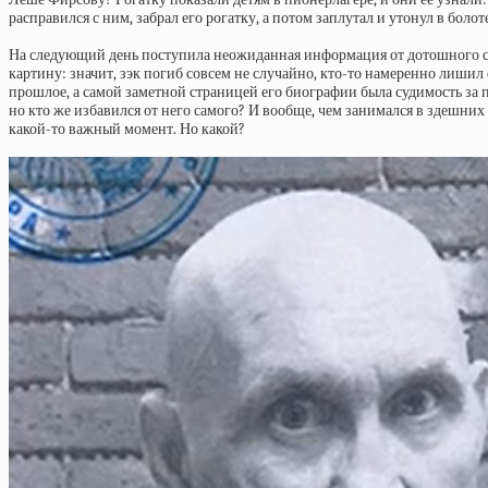
расправился с ним, забрал его рогатку, а потом заплутал и утонул в бол
На следующий день поступила неожиданная информация от дотошного судме
картину: значит, зэк погиб совсем не случайно, кто-то намеренно лишил
прошлое, а самой заметной страницей его биографии была судимость за 
но кто же избавился от него самого? И вообще, чем занимался в здешни
какой-то важный момент. Но какой?