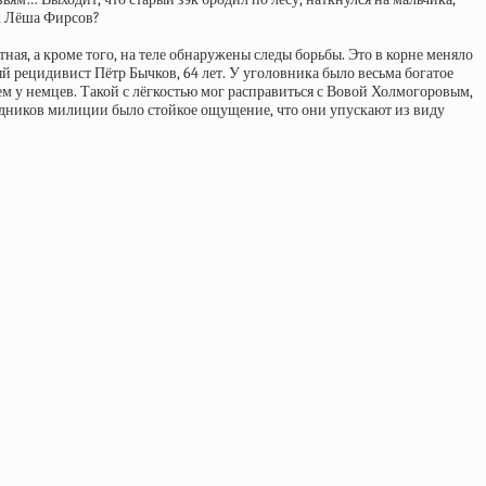
к, Лёша Фирсов?
ая, а кроме того, на теле обнаружены следы борьбы. Это в корне меняло
ый рецидивист Пётр Бычков, 64 лет. У уголовника было весьма богатое
м у немцев. Такой с лёгкостью мог расправиться с Вовой Холмогоровым,
трудников милиции было стойкое ощущение, что они упускают из виду