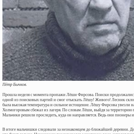
Пётр Бычков.
Прошла неделя с момента пропажи Лёши Фирсова. Поиски продолжались,
одной из поисковых партий и смог отыскать Лёшу! Живого! Лесник склон
была высокая температура и сильное истощение. Лёшу Фирсова увезли на с
Холмогоровым сбежал из лагеря. По словам Лёши, выйдя за территорию п
Мальчики решили проследить, куда он направляется. Ведь они пионеры и 
В итоге мальчишки следовали за незнакомцем до ближайшей деревни. Дос