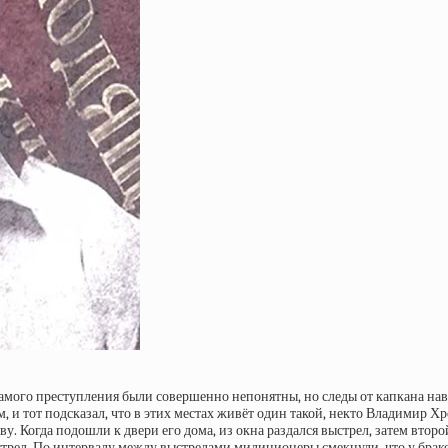
амого преступления были совершенно непонятны, но следы от капкана наве
тот подсказал, что в этих местах живёт один такой, некто Владимир Хро
ву. Когда подошли к двери его дома, из окна раздался выстрел, затем вто
ыстрел. По интервалу между выстрелами милиционеры смекнули, что у брако