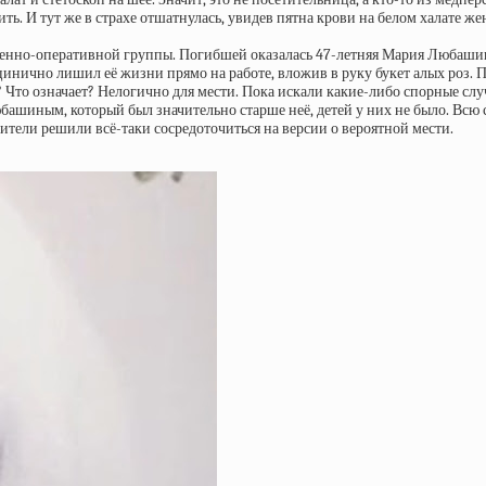
удить. И тут же в страхе отшатнулась, увидев пятна крови на белом халат
венно-оперативной группы. Погибшей оказалась 47-летняя Мария Любашин
 цинично лишил её жизни прямо на работе, вложив в руку букет алых роз. 
 Что означает? Нелогично для мести. Пока искали какие-либо спорные слу
шиным, который был значительно старше неё, детей у них не было. Всю с
тели решили всё-таки сосредоточиться на версии о вероятной мести.