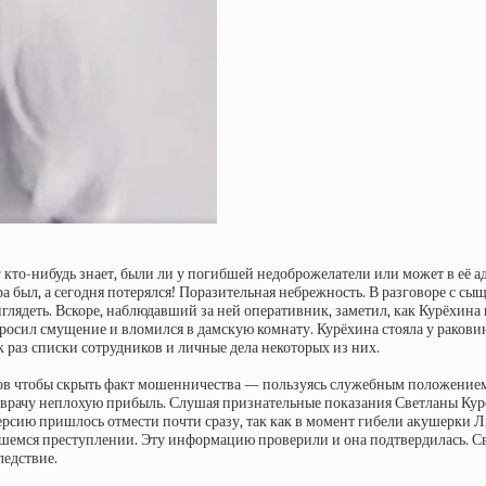
кто-нибудь знает, были ли у погибшей недоброжелатели или может в её а
а был, а сегодня потерялся! Поразительная небрежность. В разговоре с сы
глядеть. Вскоре, наблюдавший за ней оперативник, заметил, как Курёхина
тбросил смущение и вломился в дамскую комнату. Курёхина стояла у раков
к раз списки сотрудников и личные дела некоторых из них.
ков чтобы скрыть факт мошенничества — пользуясь служебным положение
лавврачу неплохую прибыль. Слушая признательные показания Светланы Ку
версию пришлось отмести почти сразу, так как в момент гибели акушерки 
шемся преступлении. Эту информацию проверили и она подтвердилась. Св
едствие.