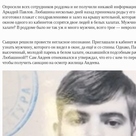
Опросили всех сотрудников роддома и не получили никакой информации
Аркадий Павлов. Любашина несколько дней назад принимала роды у его ж
изготовил плакат с поздравлениями и залез на крышу котельной, которая
окном одного из кабинетов ссорятся двое людей в белых халатах. Муж
халате? В роддоме было не так уж и много мужчин, всего трое — невроло
Сыщики решили провести негласное опознание. Приглашали в кабинет в
узнать мужчину, которого он видел в окне, да ещё и со спины. Однако, 
высоченный, молодой парень в белом халате, оказавшийся подсобным ра
Любашиной?! Сам Авдеев отнекивался и утверждал, что его с кем-то пер
чтобы получить санкцию на осмотр жилища Авдеева.