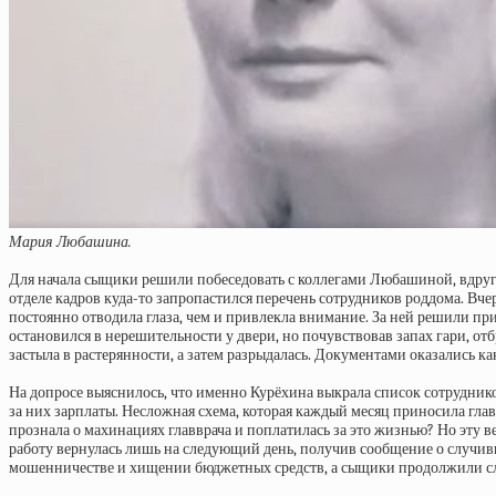
Мария Любашина.
Для начала сыщики решили побеседовать с коллегами Любашиной, вдруг 
отделе кадров куда-то запропастился перечень сотрудников роддома. Вчер
постоянно отводила глаза, чем и привлекла внимание. За ней решили при
остановился в нерешительности у двери, но почувствовав запах гари, о
застыла в растерянности, а затем разрыдалась. Документами оказались ка
На допросе выяснилось, что именно Курёхина выкрала список сотрудни
за них зарплаты. Несложная схема, которая каждый месяц приносила г
прознала о махинациях главврача и поплатилась за это жизнью? Но эту 
работу вернулась лишь на следующий день, получив сообщение о случив
мошенничестве и хищении бюджетных средств, а сыщики продолжили сл