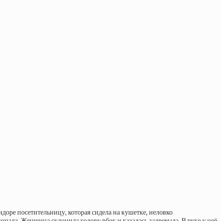
идоре посетительницу, которая сидела на кушетке, неловко
сонала. Женщина склонила голову вбок и казалась задремала. В руке у неё