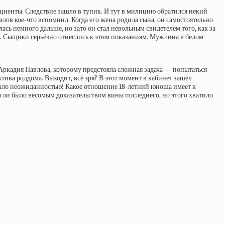
иенты. Следствие зашло в тупик. И тут в милицию обратился некий
ов кое-что вспомнил. Когда его жена родила сына, он самостоятельно
ась немного дальше, но зато он стал невольным свидетелем того, как за
 Сыщики серьёзно отнеслись к этим показаниям. Мужчина в белом
ркадия Павлова, которому предстояла сложная задача — попытаться
тива роддома. Выходит, всё зря? В этот момент в кабинет зашёл
тало неожиданностью! Какое отношение 18-летний юноша имеет к
а ли было весомым доказательством вины последнего, но этого хватило