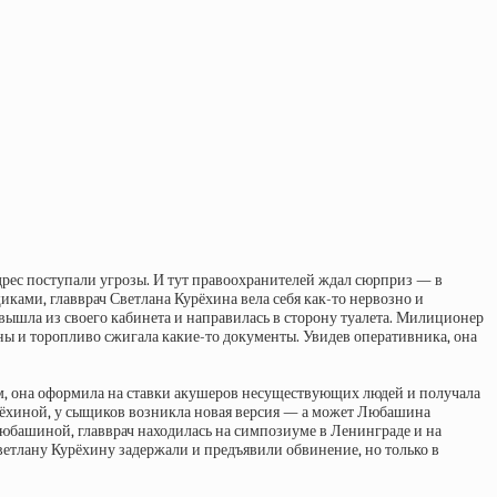
дрес поступали угрозы. И тут правоохранителей ждал сюрприз — в
щиками, главврач Светлана Курёхина вела себя как-то нервозно и
 вышла из своего кабинета и направилась в сторону туалета. Милиционер
ины и торопливо сжигала какие-то документы. Увидев оперативника, она
м, она оформила на ставки акушеров несуществующих людей и получала
рёхиной, у сыщиков возникла новая версия — а может Любашина
Любашиной, главврач находилась на симпозиуме в Ленинграде и на
етлану Курёхину задержали и предъявили обвинение, но только в