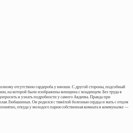
полному отсутствию гардероба у юноши. С другой стороны, подсобный
фию, на которой были изображены женщина с младенцем. Без труда в
просить и узнать подробности у самого Авдеева. Правда при
колая Любашиных. Он родился с тяжёлой болезнью сердца и мать с отцом
о понятно, откуда у молодого парня собственная комната в коммуналке —