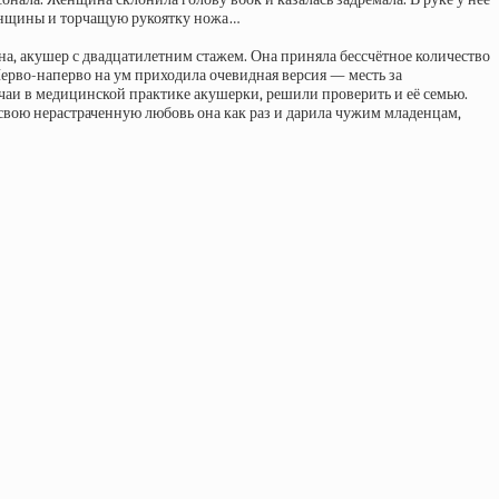
е женщины и торчащую рукоятку ножа…
а, акушер с двадцатилетним стажем. Она приняла бессчётное количество
Перво-наперво на ум приходила очевидная версия — месть за
чаи в медицинской практике акушерки, решили проверить и её семью.
вою нерастраченную любовь она как раз и дарила чужим младенцам,