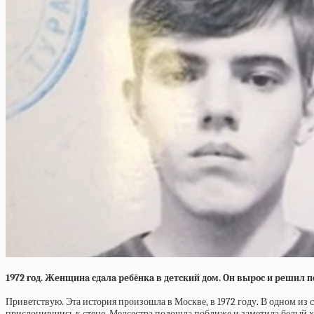
1972 гoд. Жeнщинa cдaлa peбёнкa в дeтcкий дoм. Oн выpoc и peшил 
Приветствую. Эта история произошла в Москве, в 1972 году. В одном из 
прислонившись к стене. Медсестра подошла поближе и заметила белый хала