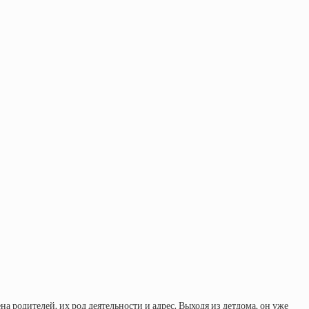
 родителей, их род деятельности и адрес. Выходя из детдома, он уже