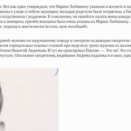
. Все как один утверждали, что Марию Любашину уважали и коллеги и пац
ены и узнав о гибели акушерки, молодые родители были потрясены, а Павл
 соседствовала с роддомом. К сожалению, он ошибся и палата жены находил
чина и женщина, причём женщина была очень похожа на Марию Любашину…
г, педиатр и анестезиолог(кстати, муж погибшей).
рачей-мужчин по надуманному поводу и смотрели на реакцию свидетеля А
Павлов отрицательно покачал головой при виде всех троих мужчин из коллек
бочим Никитой Авдеевым. И тут же среагировал Павлов: — Это он! Это с
епутали. Опознание свидетелем, видевшим Авдеева издалека и в окно, едв