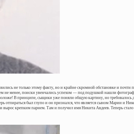
лись не только этому факту, но и крайне скромной обстановке и почти 
 тем не менее, поиски увенчались успехом — под подушкой нашли фотогра
ложе! В принципе, сыщики уже поняли общую картину, но требовалось до
ерь отпираться был глупо и он признался, что является сыном Марии и Ни
нью и вырос крепким парнем. Там и получил имя Никита Авдеев. Теперь стал