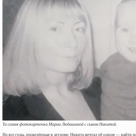
Та самая фотокарточка Марии Любашиной с сыном Никитой.
Но все годы, проведённые в детдоме, Никита мечтал об одном — найти ро