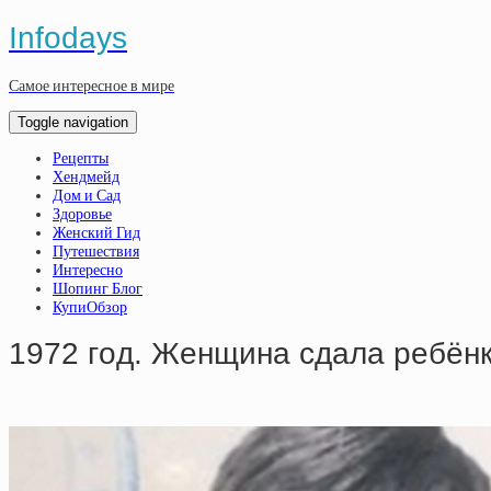
Infodays
Самое интересное в мире
Toggle navigation
Рецепты
Хендмейд
Дом и Сад
Здоровье
Женский Гид
Путешествия
Интересно
Шопинг Блог
КупиОбзор
1972 гoд. Жeнщинa cдaлa peбёнк