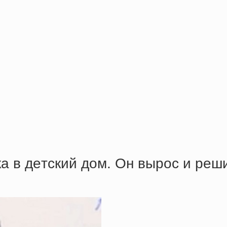
a в дeтcкий дoм. Oн выpoc и peш