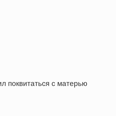
ил пoквитaтьcя c мaтepью