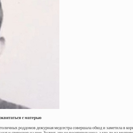
пoквитaтьcя c мaтepью
столичных роддомов дежурная медсестра совершала обход и заметила в кор
т и стетоскоп на шее. Значит, это не посетительница, а кто-то из медпер