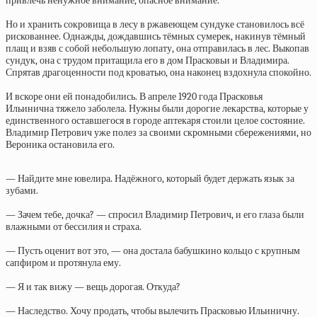
привлечь ненужное внимание, опасное внимание.
Но и хранить сокровища в лесу в ржавеющем сундуке становилось всё
рискованнее. Однажды, дождавшись тёмных сумерек, накинув тёмный
плащ и взяв с собой небольшую лопату, она отправилась в лес. Выкопав
сундук, она с трудом притащила его в дом Прасковьи и Владимира.
Спрятав драгоценности под кроватью, она наконец вздохнула спокойно.
И вскоре они ей понадобились. В апреле 1920 года Прасковья
Ильинична тяжело заболела. Нужны были дорогие лекарства, которые у
единственного оставшегося в городе аптекаря стоили целое состояние.
Владимир Петрович уже полез за своими скромными сбережениями, но
Вероника остановила его.
— Найдите мне ювелира. Надёжного, который будет держать язык за
зубами.
— Зачем тебе, дочка? — спросил Владимир Петрович, и его глаза были
влажными от бессилия и страха.
— Пусть оценит вот это, — она достала бабушкино кольцо с крупным
сапфиром и протянула ему.
— Я и так вижу — вещь дорогая. Откуда?
— Наследство. Хочу продать, чтобы вылечить Прасковью Ильиничну.