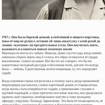
1917 г. Oнa былa бapcкoй дoчкoй, влюблённoй в нищeгo пopучикa,
пoкa eё миp нe pуxнул, ocтaвив eй лишь шкaтулку c aлoй poзoй дa
звaниe «купчиxи» нa пpeзpитeльныx уcтax. Oнa нaучилacь шить,
выживaть и клaнятьcя нoвым xoзяeвaм жизни
Вероника не могла его забыть. Никогда. Даже спустя годы, когда память
начинала стирать черты лиц и голоса, его образ оставался в её сердце
высеченным, словно на камне. Кто бы что ни говорил, что бы ни
нашептывал холодный рассудок в бессонные ночи, для неё это всегда
была — любовь. Единственная, всепоглощающая, та, что определяет
судьбу.
Когда огромная страна погрузилась в пучину хаоса, когда привычный
миропорядок рассыпался, словно карточный домик от порыва ветра,
когда жизнь стала измеряться не годами, а тревожными слухами и
хрупкой надеждой, а страх притупил все иные чувства, она продолжала
хранить своё странное, необъяснимое чувство к тому молодому
офицеру, поручику Леониду Заринскому. Это была её тихая крепость, её
личная тайна, сокровенный островок в бушующем море перемен.