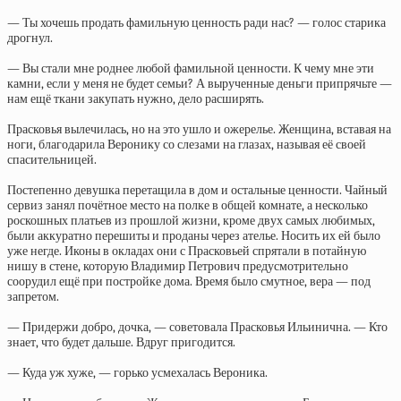
— Ты хочешь продать фамильную ценность ради нас? — голос старика
дрогнул.
— Вы стали мне роднее любой фамильной ценности. К чему мне эти
камни, если у меня не будет семьи? А вырученные деньги припрячьте —
нам ещё ткани закупать нужно, дело расширять.
Прасковья вылечилась, но на это ушло и ожерелье. Женщина, вставая на
ноги, благодарила Веронику со слезами на глазах, называя её своей
спасительницей.
Постепенно девушка перетащила в дом и остальные ценности. Чайный
сервиз занял почётное место на полке в общей комнате, а несколько
роскошных платьев из прошлой жизни, кроме двух самых любимых,
были аккуратно перешиты и проданы через ателье. Носить их ей было
уже негде. Иконы в окладах они с Прасковьей спрятали в потайную
нишу в стене, которую Владимир Петрович предусмотрительно
соорудил ещё при постройке дома. Время было смутное, вера — под
запретом.
— Придержи добро, дочка, — советовала Прасковья Ильинична. — Кто
знает, что будет дальше. Вдруг пригодится.
— Куда уж хуже, — горько усмехалась Вероника.