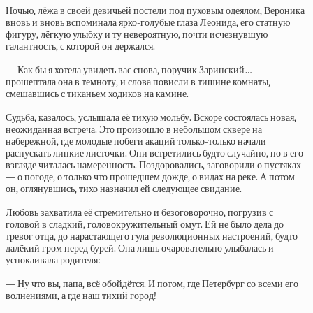
Ночью, лёжа в своей девичьей постели под пуховым одеялом, Вероника
вновь и вновь вспоминала ярко-голубые глаза Леонида, его статную
фигуру, лёгкую улыбку и ту невероятную, почти исчезнувшую
галантность, с которой он держался.
— Как бы я хотела увидеть вас снова, поручик Заринский… —
прошептала она в темноту, и слова повисли в тишине комнаты,
смешавшись с тиканьем ходиков на камине.
Судьба, казалось, услышала её тихую мольбу. Вскоре состоялась новая,
неожиданная встреча. Это произошло в небольшом сквере на
набережной, где молодые побеги акаций только-только начали
распускать липкие листочки. Они встретились будто случайно, но в его
взгляде читалась намеренность. Поздоровались, заговорили о пустяках
— о погоде, о только что прошедшем дожде, о видах на реке. А потом
он, оглянувшись, тихо назначил ей следующее свидание.
Любовь захватила её стремительно и безоговорочно, погрузив с
головой в сладкий, головокружительный омут. Ей не было дела до
тревог отца, до нарастающего гула революционных настроений, будто
далёкий гром перед бурей. Она лишь очаровательно улыбалась и
успокаивала родителя:
— Ну что вы, папа, всё обойдётся. И потом, где Петербург со всеми его
волнениями, а где наш тихий город!