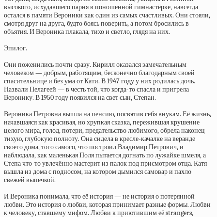
высокого, исхудавшего парня в поношенной гимнастёрке, навсегда
остался в памяти Вероники как один из самых счастливых. Они стояли,
смотря друг на друга, будто боясь поверить, а потом бросились в
объятия. И Вероника плакала, тихо и светло, глядя на них.
Эпилог.
Они поженились почти сразу. Кирилл оказался замечательным
человеком — добрым, работящим, бесконечно благодарным своей
спасительнице и без ума от Кати. В 1947 году у них родилась дочь.
Назвали Пелагеей — в честь той, что когда-то спасла и пригрела
Веронику. В 1950 году появился на свет сын, Степан.
Вероника Петровна вышла на пенсию, посвятив себя внукам. Её жизнь,
начавшаяся как красивая, но хрупкая сказка, пережившая крушение
целого мира, голод, потери, предательство любимого, обрела наконец
тихую, глубокую полноту. Она сидела в кресле-качалке на веранде
своего дома, того самого, что построил Владимир Петрович, и
наблюдала, как маленькая Поля пытается догнать по лужайке шмеля, а
Степа что-то увлечённо мастерит из палок под присмотром отца. Катя
вышла из дома с подносом, на котором дымился самовар и пахло
свежей выпечкой.
И Вероника понимала, что её история — не история о потерянной
любви. Это история о любви, которая принимает разные формы. Любви
к человеку, ставшему мифом. Любви к приютившим её strangers,