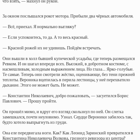
что взять, — махнул он рукой.
За окном послышался рокот мотора. Прибыли два чёрных автомобиля.
— Всё, приехал. Я нормально выгляжу?
— Если успокоитесь, то да. А то весь красный.
— Красной рожей их не удивишь. Пойдём встречать.
Они вышли в холл бывшей купеческой усадьбы, где теперь размещался
Ревком. И он шагал впереди всех. Высокий, в добротном костюме, с
насмешливым, холодным выражением лица. Но глаза… Ярко-голубые.
Те самые. Теперь они смотрели жёстко, оценивающе, без тени прежней
теплоты. Вероника вцепилась в перила лестницы, у неё перехватило
дыхание. Этого не может быть. Не может.
— Константин Николаевич, добро пожаловать, — засуетился Борис
Павлович. — Прошу пройти.
Он прошёл мимо, и вдруг его взгляд скользнул по ней. Он слегка
замешкался, почти неуловимо. Узнал. Сердце Вероники забилось так,
будто хотело выпрыгнуть из груди.
Она еле передвигала ноги. Как? Как Леонид Заринский превратился в
Константина Николаевича Волкова, грозного ревизора из центра?