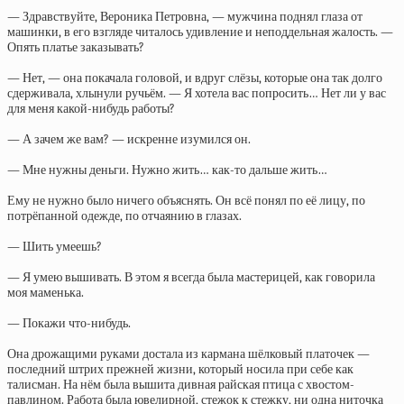
— Здравствуйте, Вероника Петровна, — мужчина поднял глаза от
машинки, в его взгляде читалось удивление и неподдельная жалость. —
Опять платье заказывать?
— Нет, — она покачала головой, и вдруг слёзы, которые она так долго
сдерживала, хлынули ручьём. — Я хотела вас попросить… Нет ли у вас
для меня какой-нибудь работы?
— А зачем же вам? — искренне изумился он.
— Мне нужны деньги. Нужно жить… как-то дальше жить…
Ему не нужно было ничего объяснять. Он всё понял по её лицу, по
потрёпанной одежде, по отчаянию в глазах.
— Шить умеешь?
— Я умею вышивать. В этом я всегда была мастерицей, как говорила
моя маменька.
— Покажи что-нибудь.
Она дрожащими руками достала из кармана шёлковый платочек —
последний штрих прежней жизни, который носила при себе как
талисман. На нём была вышита дивная райская птица с хвостом-
павлином. Работа была ювелирной, стежок к стежку, ни одна ниточка