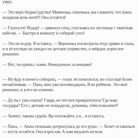
умру.
— Это верх безрассудства! Маменька, папенька, вы слышите, что ваша
младшая дочь несёт? Она остаётся!
— Глупости! Вздор! — рявкнул отец, спускаясь по лестнице с тяжёлым
кейсом. — Быстро в комнату и собирай узел!
— Это не вздор. Я остаюсь, — Вероника посмотрела отцу прямо в глаза,
и в её взгляде он увидел не детское упрямство, а твёрдое, взрослое
решение.
— Нет, ты едешь с нами. Немедленно за вещами!
— Не буду я ничего собирать, — голос её понизился, но стал ещё более
незыблемым. — Папа, мне уже восемнадцать. Я не ребёнок. Это моё
решение, и я его не изменю.
— Да ты с ума сошла? Гляди, во что всё превратилось! Где наш
государь? Его с детьми не пощадили, думаешь, тебя пожалеют?
— Значит, такова судьба. Вы поезжайте, а я… я останусь.
— Папа, — Анна тихонько дотронулась до его руки. — Хочет оставаться
— пусть остаётся. Она взрослая. А нам медлить нельзя.