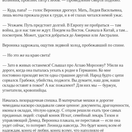
волнения, произнёс Пётр Глебов. — Промедление смерти подобно.
— Куда, папа? — голос Вероники дрогнул. Мать, Лидия Васильевна,
лишь молча прижала руки к груди, и в её глазах читался немой ужас.
— Уезжаем. Путь предстоит долгий. В Европу не пробраться — там
война, да и нас там не ждут. Поедем на Восток. Сначала в Китай, а там…
посмотрим. Может, удастся добраться до Америки или Австралии.
Вероника задрожала, ощутив ледяной холод, пробежавший по спине.
— Но это же на краю света!
— Зато в живых останемся! Слышал про Аглаю Морозову? Убили на
дороге, когда она пыталась уехать к родне в Германию. Ко мне
постоянно приходят вести одна страшнее другой. Народ будто с цепи
сорвался. Грабежи, убийства, поджоги. Вы думаете, наш дом, наши
склады оставят в покое? А нас пожалеют? Для них мы — буржуи,
угнетатели, кровопийцы.
Началась лихорадочная спешка. В матерчатые мешки и дорогие
чемоданы наскоро скидывали самое ценное: документы, драгоценности,
иконы в окладах, тёплую одежду. С отцом решили ехать трое самых
преданных людей: старый конюх Игнат, семейный лекарь Тихон и
управляющий Демид. Вероника плакала, не переставая — если она
уедет сейчас, то потеряет Леонида навсегда. Это будет конец всем её
надеждам, конец её любви, конец всему, что наполняло её