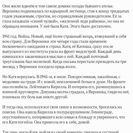
Они жили вдвоём в том самом домике позади бывшего ателье.
Вероника поднималась по карьерной лестнице, став к концу тридцатых
годов уважаемым, строгим, но справедливым руководителем. Её за
глаза называли «синей чулкой», «железной леди райкома», но она не
обращала внимания. У неё была Катя. Этого было достаточно.
1941 год. Война. Новый, ещё более страшный вихрь, втянувший в себя
всю страну. Для Вероники эти четыре года стали временем
бесконечного ожидания и страха. Катя, её Катюша, сразу после
выпускного из института ушла на фронт медсестрой. Каждый день
начинался и заканчивался мыслью о ней. Каждый почтовый
треугольник был молитвой. Когда письма перестали приходить на три
месяца, у Вероники поседела прядь волос.
Но Катя вернулась. В 1945-м, в июле. Повзрослевшая, закалённая, с
медалями на груди. И с новой, неизлечимой болью в душе. На фронте
она полюбила. Лейтенанта Кирилла. И потеряла его, разминувшись в
военной круговерти. Девушка молча страдала, а Вероника, глядя на неё,
понимала эту боль как никто другой.
И тогда она, используя все свои связи и возможности, бросилась на
поиски. Она нашла Кирилла в полуразрушенном Ленинграде,
опустошённого, потерявшего всю семью в блокаду и уверенного, что
его Катя погибла. Она привезла его к себе, домой.
Тот день, когда Катя, выйдя из своей комнаты, увидела в гостиной