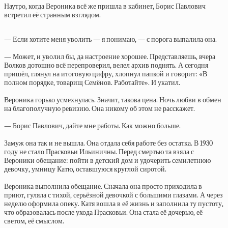
Наутро, когда Вероника всё же пришла в кабинет, Борис Павлович
встретил её странным взглядом.
— Если хотите меня уволить — я понимаю, — с порога выпалила она.
— Может, и уволил бы, да настроение хорошее. Представляешь, вчера
Волков дотошно всё перепроверил, велел архив поднять. А сегодня
пришёл, глянул на итоговую цифру, хлопнул папкой и говорит: «В
полном порядке, товарищ Семёнов. Работайте». И укатил.
Вероника горько усмехнулась. Значит, такова цена. Ночь любви в обмен
на благополучную ревизию. Она никому об этом не расскажет.
— Борис Павлович, дайте мне работы. Как можно больше.
Замуж она так и не вышла. Она отдала себя работе без остатка. В 1930
году не стало Прасковьи Ильиничны. Перед смертью та взяла с
Вероники обещание: пойти в детский дом и удочерить семилетнюю
девочку, умницу Катю, оставшуюся круглой сиротой.
Вероника выполнила обещание. Сначала она просто приходила в
приют, гуляла с тихой, серьёзной девочкой с большими глазами. А через
неделю оформила опеку. Катя вошла в её жизнь и заполнила ту пустоту,
что образовалась после ухода Прасковьи. Она стала её дочерью, её
светом, её смыслом.