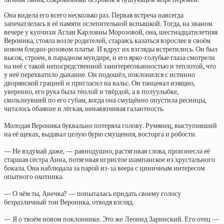
Она видела его всего несколько раз. Первая встреча навсегда
запечатлелась в её памяти ослепительной вспышкой. Тогда, на званом
вечере у купчихи Аглаи Карловны Морозовой, она, шестнадцатилетняя
Вероника, стояла возле родителей, стараясь казаться взрослее в своём
новом бледно-розовом платье. И вдруг их взгляды встретились. Он был
высок, строен, в парадном мундире, и его ярко-голубые глаза смотрели
на неё с такой непосредственной заинтересованностью и теплотой, что
у неё перехватило дыхание. Он подошёл, поклонился с истинно
дворянской грацией и пригласил на вальс. Он танцевал изящно,
уверенно, его рука была тёплой и твёрдой, а в полуулыбке,
скользнувшей по его губам, когда она смущённо опустила ресницы,
читалось обаяние и лёгкая, ненавязчивая галантность.
Молодая Вероника буквально потеряла голову. Румянец, выступивший
на её щеках, выдавал целую бурю смущения, восторга и робости.
— Не вздумай даже, — равнодушно, растягивая слова, произнесла её
старшая сестра Анна, потягивая игристое шампанское из хрустального
бокала. Она наблюдала за парой из-за веера с циничным интересом
опытного охотника.
— О чём ты, Анечка? — попыталась придать своему голосу
безразличный тон Вероника, отводя взгляд.
— Я о твоём новом поклоннике. Это же Леонид Заринский. Его отец —