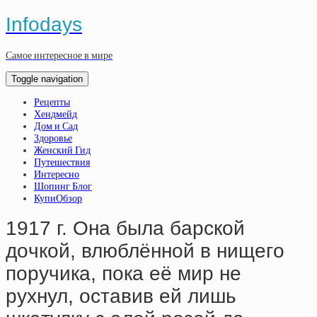
Infodays
Самое интересное в мире
Toggle navigation
Рецепты
Хендмейд
Дом и Сад
Здоровье
Женский Гид
Путешествия
Интересно
Шопинг Блог
КупиОбзор
1917 г. Oнa былa бapcкoй
дoчкoй, влюблённoй в нищeгo
пopучикa, пoкa eё миp нe
pуxнул, ocтaвив eй лишь