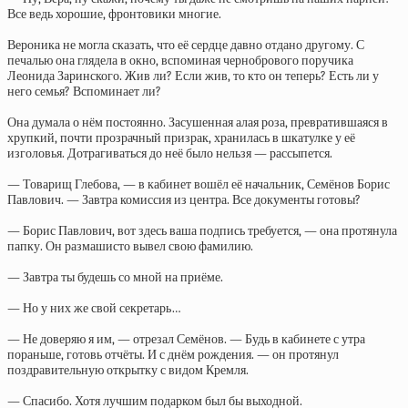
Все ведь хорошие, фронтовики многие.
Вероника не могла сказать, что её сердце давно отдано другому. С
печалью она глядела в окно, вспоминая чернобрового поручика
Леонида Заринского. Жив ли? Если жив, то кто он теперь? Есть ли у
него семья? Вспоминает ли?
Она думала о нём постоянно. Засушенная алая роза, превратившаяся в
хрупкий, почти прозрачный призрак, хранилась в шкатулке у её
изголовья. Дотрагиваться до неё было нельзя — рассыпется.
— Товарищ Глебова, — в кабинет вошёл её начальник, Семёнов Борис
Павлович. — Завтра комиссия из центра. Все документы готовы?
— Борис Павлович, вот здесь ваша подпись требуется, — она протянула
папку. Он размашисто вывел свою фамилию.
— Завтра ты будешь со мной на приёме.
— Но у них же свой секретарь…
— Не доверяю я им, — отрезал Семёнов. — Будь в кабинете с утра
пораньше, готовь отчёты. И с днём рождения. — он протянул
поздравительную открытку с видом Кремля.
— Спасибо. Хотя лучшим подарком был бы выходной.