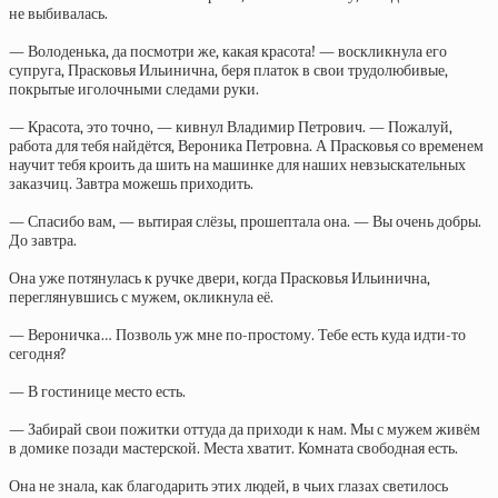
не выбивалась.
— Володенька, да посмотри же, какая красота! — воскликнула его
супруга, Прасковья Ильинична, беря платок в свои трудолюбивые,
покрытые иголочными следами руки.
— Красота, это точно, — кивнул Владимир Петрович. — Пожалуй,
работа для тебя найдётся, Вероника Петровна. А Прасковья со временем
научит тебя кроить да шить на машинке для наших невзыскательных
заказчиц. Завтра можешь приходить.
— Спасибо вам, — вытирая слёзы, прошептала она. — Вы очень добры.
До завтра.
Она уже потянулась к ручке двери, когда Прасковья Ильинична,
переглянувшись с мужем, окликнула её.
— Вероничка… Позволь уж мне по-простому. Тебе есть куда идти-то
сегодня?
— В гостинице место есть.
— Забирай свои пожитки оттуда да приходи к нам. Мы с мужем живём
в домике позади мастерской. Места хватит. Комната свободная есть.
Она не знала, как благодарить этих людей, в чьих глазах светилось