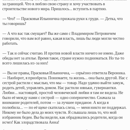
за границей. Что я люблю свою страну и хочу участвовать в
строительстве нового мира. Пришлось… вступить в партию.
— Что? — Прасковья Ильинична прижала руки к груди. — Детка, что
ты говоришь?
— А что вас так смущает? Вы же сами с Владимиром Петровичем
говорили, что вам всё равно, какая власть, лишь бы люди могли честно
работать.
— Так и сейчас считаю. И против новой власти ничего не имею. Даже
обиды нет за ателье. Время такое, стране нужно подниматься. Но ты-то
всего лишилась из-за них!
— Вы не правы, Прасковья Ильинична, — серьёзно ответила Вероника.
— Наоборот, я приобрела. Понимаете, та жизнь… она была другой. Нас с
сестрой растили с мыслью, что мы — товар. Надо удачно выйти замуж,
родить детей, управлять домом. Нас растили няньки, гувернантки.
Любви… настоящей, простой человеческой любви я там не видела. Не
было её между нами с сестрой — одно соперничество. Сначала за
внимание родителей, потом — за лучшее приданое. А когда я
полюбила… — по её щеке скатилась слеза, — меня никто не поддержал.
Никому не было дела до моих чувств. Я слышала лишь то, что мой
избранник беден. Вы бы видели, как обрадовались родители, когда он
исчез! Как злорадствовала Анна!