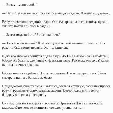
— Возьми меня с собой.
— Нет. Со мной нельзя. Я женат. У меня двое детей. И жену я… уважаю.
Её будто окатили ледяной водой. Она смотрела на него, сжимая кулаки
так, что ногти впились в ладони.
— Зачем тогда всё это? Зачем эта ночь?
— Ты же любила меня? Я хотел подарить тебе немного… счастья. И я
рад, что был твоим первым. Хотя… удивлён.
Щека его звонко хлопнула под её ладонью. Она выскочила из номера и
бросилась бежать, слепящие слёзы жгли глаза. Какая же она дура! Какая
наивная, вечная девочка!
Она не пошла на работу. Пусть увольняют. Пусть мир рушится. Силы
смотреть на него больше не было.
Придя домой, она открыла шкатулку, достала хрупкую, рассыпающуюся
розу и, распахнув окно, разжала ладонь. Ветер подхватил тёмно-
бордовую пыль и унёс прочь.
Она проплакала весь день и всю ночь. Прасковья Ильинична молча
гладила её по голове, понимая, что слов утешения нет.