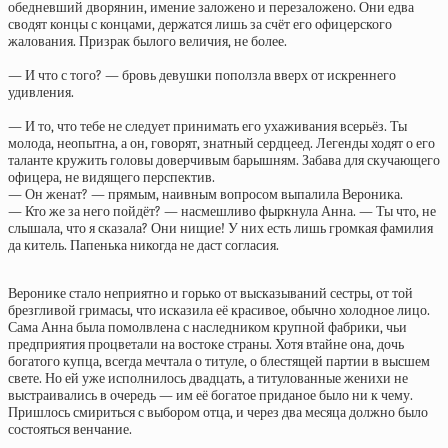
обедневший дворянин, имение заложено и перезаложено. Они едва
сводят концы с концами, держатся лишь за счёт его офицерского
жалования. Призрак былого величия, не более.
— И что с того? — бровь девушки поползла вверх от искреннего
удивления.
— И то, что тебе не следует принимать его ухаживания всерьёз. Ты
молода, неопытна, а он, говорят, знатный сердцеед. Легенды ходят о его
таланте кружить головы доверчивым барышням. Забава для скучающего
офицера, не видящего перспектив.
— Он женат? — прямым, наивным вопросом выпалила Вероника.
— Кто же за него пойдёт? — насмешливо фыркнула Анна. — Ты что, не
слышала, что я сказала? Они нищие! У них есть лишь громкая фамилия
да китель. Папенька никогда не даст согласия.
Веронике стало неприятно и горько от высказываний сестры, от той
брезгливой гримасы, что исказила её красивое, обычно холодное лицо.
Сама Анна была помолвлена с наследником крупной фабрики, чьи
предприятия процветали на востоке страны. Хотя втайне она, дочь
богатого купца, всегда мечтала о титуле, о блестящей партии в высшем
свете. Но ей уже исполнилось двадцать, а титулованные женихи не
выстраивались в очередь — им её богатое приданое было ни к чему.
Пришлось смириться с выбором отца, и через два месяца должно было
состояться венчание.