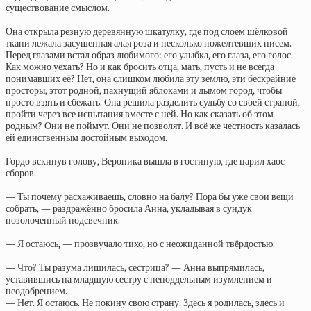
существование смыслом.
Она открыла резную деревянную шкатулку, где под слоем шёлковой
ткани лежала засушенная алая роза и несколько пожелтевших писем.
Перед глазами встал образ любимого: его улыбка, его глаза, его голос.
Как можно уехать? Но и как бросить отца, мать, пусть и не всегда
понимавших её? Нет, она слишком любила эту землю, эти бескрайние
просторы, этот родной, пахнущий яблоками и дымом город, чтобы
просто взять и сбежать. Она решила разделить судьбу со своей страной,
пройти через все испытания вместе с ней. Но как сказать об этом
родным? Они не поймут. Они не позволят. И всё же честность казалась
ей единственным достойным выходом.
Гордо вскинув голову, Вероника вышла в гостиную, где царил хаос
сборов.
— Ты почему расхаживаешь, словно на балу? Пора бы уже свои вещи
собрать, — раздражённо бросила Анна, укладывая в сундук
позолоченный подсвечник.
— Я остаюсь, — прозвучало тихо, но с неожиданной твёрдостью.
— Что? Ты разума лишилась, сестрица? — Анна выпрямилась,
уставившись на младшую сестру с неподдельным изумлением и
неодобрением.
— Нет. Я остаюсь. Не покину свою страну. Здесь я родилась, здесь и