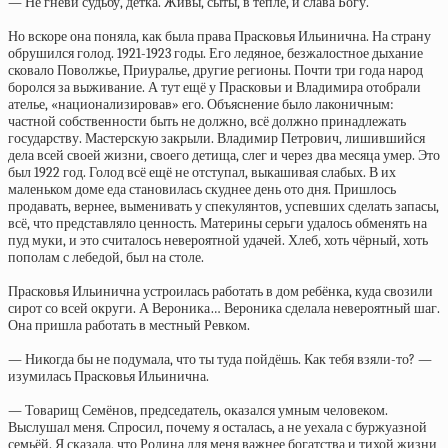
— Не гневи судьбу, детка. Живы, сыты, в тепле, и слава Богу.
Но вскоре она поняла, как была права Прасковья Ильинична. На страну
обрушился голод. 1921-1923 годы. Его ледяное, безжалостное дыхание
сковало Поволжье, Приуралье, другие регионы. Почти три года народ
боролся за выживание. А тут ещё у Прасковьи и Владимира отобрали
ателье, «национализировав» его. Объяснение было лаконичным:
частной собственности быть не должно, всё должно принадлежать
государству. Мастерскую закрыли. Владимир Петрович, лишившийся
дела всей своей жизни, своего детища, слег и через два месяца умер. Это
был 1922 год. Голод всё ещё не отступал, выкашивая слабых. В их
маленьком доме еда становилась скуднее день ото дня. Пришлось
продавать, вернее, выменивать у спекулянтов, успевших сделать запасы,
всё, что представляло ценность. Материны серьги удалось обменять на
пуд муки, и это считалось невероятной удачей. Хлеб, хоть чёрный, хоть
пополам с лебедой, был на столе.
Прасковья Ильинична устроилась работать в дом ребёнка, куда свозили
сирот со всей округи. А Вероника… Вероника сделала невероятный шаг.
Она пришла работать в местный Ревком.
— Никогда бы не подумала, что ты туда пойдёшь. Как тебя взяли-то? —
изумилась Прасковья Ильинична.
— Товарищ Семёнов, председатель, оказался умным человеком.
Выслушал меня. Спросил, почему я осталась, а не уехала с буржуазной
семьёй. Я сказала, что Родина для меня важнее богатства и тихой жизни