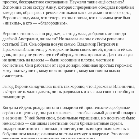
простое, бескорыстное сострадание. Неужели такие ещё остались?
Вспомнив свою сестру Анну, которая с презрением обходила подобные
заведения, обращаясь с ремесленниками как с людьми низшего сорта,
Вероника подумала, что теперь-то она поняла, кто на самом деле был
«низким», а кто — «благородным».
Вероника тосковала по родным, часто думала, добрались ли они до
далёкой Австралии, живы ли? Но жалела ли она о своём решении
остаться? Нет. Она обрела новую семью. Владимир Петрович и
Прасковья Ильинична, у которых не было своих детей, приняли её как
дочь, ни разу не упомянув о её «буржуазном» прошлом. Для них люди
не делились на классы — были хорошие и плохие, честные и
бесчестные. Они работали от зари до зари, обшивая простых горожан:
кому платье ушить, кому шов поправить, кому костюм на выход
смастерить.
За год Вероника научилась шить так хорошо, что Прасковья Ильинична,
чьё зрение начало сдавать, лишь радовалась и хвалила свою способную
помощницу.
Когда на её день рождения они подарили ей простенькие серебряные
серёжки и цепочку, она расплакалась — это был самый дорогой подарок
в её жизни. У неё были свои, фамильные украшения, но носить их было
немыслимо — слишком заметными были бриллиантовые серьги,
подаренные отцом на пятнадцатилетие, слишком крупным камень в
бабушкином кольце, слишком чистым жемчуг в ожерелье. Это могло