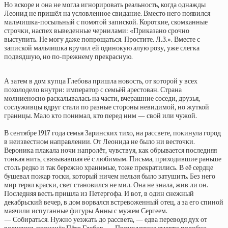
Но вскоре и она не могла игнорировать реальность, когда однажды
Леонид не пришёл на условленное свидание. Вместо него появился
мальчишка-посыльный с помятой запиской. Короткие, скомканные
строчки, наспех выведенные чернилами: «Приказано срочно
выступить. Не могу даже попрощаться. Простите. Л.З.». Вместе с
запиской мальчишка вручил ей одинокую алую розу, уже слегка
подвядшую, но по-прежнему прекрасную.
А затем в дом купца Глебова пришла новость, от которой у всех
похолодело внутри: император с семьёй арестован. Страна
молниеносно раскалывалась на части, вчерашние соседи, друзья,
сослуживцы вдруг стали по разные стороны невидимой, но жуткой
границы. Мало кто понимал, кто перед ним — свой или чужой.
В сентябре 1917 года семья Заринских тихо, на рассвете, покинула город
в неизвестном направлении. От Леонида не было ни весточки.
Вероника плакала ночи напролёт, чувствуя, как обрывается последняя
тонкая нить, связывавшая её с любимым. Письма, приходившие раньше
столь редко и так бережно хранимые, тоже прекратились. В её сердце
бушевал пожар тоски, который ничем нельзя было затушить. Без него
мир терял краски, свет становился не мил. Она не знала, жив ли он.
Последняя весть пришла из Петергофа. И вот, в один снежный
декабрьский вечер, в дом ворвался встревоженный отец, а за его спиной
маячили испуганные фигуры Анны с мужем Сергеем.
— Собираться. Нужно уезжать до рассвета, — едва переводя дух от