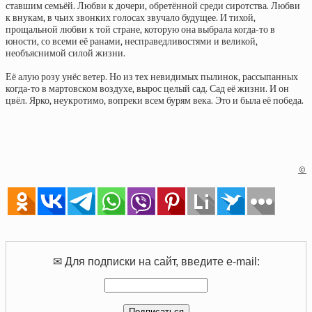
ставшим семьёй. Любви к дочери, обретённой среди сиротства. Любви
к внукам, в чьих звонких голосах звучало будущее. И тихой,
прощальной любви к той стране, которую она выбрала когда-то в
юности, со всеми её ранами, несправедливостями и великой,
необъяснимой силой жизни.
Её алую розу унёс ветер. Но из тех невидимых пылинок, рассыпанных
когда-то в мартовском воздухе, вырос целый сад. Сад её жизни. И он
цвёл. Ярко, неукротимо, вопреки всем бурям века. Это и была её победа.
©
✉ Для подписки на сайт, введите e-mail: