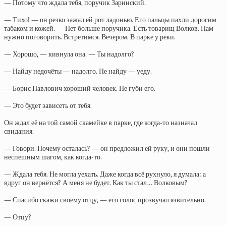
— Потому что ждала тебя, поручик Заринский.
— Тихо! — он резко зажал ей рот ладонью. Его пальцы пахли дорогим
табаком и кожей. — Нет больше поручика. Есть товарищ Волков. Нам
нужно поговорить. Встретимся. Вечером. В парке у реки.
— Хорошо, — кивнула она. — Ты надолго?
— Найду недочёты — надолго. Не найду — уеду.
— Борис Павлович хороший человек. Не губи его.
— Это будет зависеть от тебя.
Он ждал её на той самой скамейке в парке, где когда-то назначал
свидания.
— Говори. Почему осталась? — он предложил ей руку, и они пошли
неспешным шагом, как когда-то.
— Ждала тебя. Не могла уехать. Даже когда всё рухнуло, я думала: а
вдруг он вернётся? А меня не будет. Как ты стал… Волковым?
— Спасибо скажи своему отцу, — его голос прозвучал язвительно.
— Отцу?