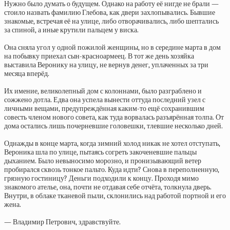
Нужно было думать о будущем. Однако на работу её нигде не брали —
стоило назвать фамилию Глебова, как двери захлопывались. Бывшие
знакомые, встречая её на улице, либо отворачивались, либо шептались
за спиной, а иные крутили пальцем у виска.
Она сняла угол у одной пожилой женщины, но в середине марта в дом
на побывку приехал сын-красноармеец. В тот же день хозяйка
выставила Веронику на улицу, не вернув денег, уплаченных за три
месяца вперёд.
Их имение, великолепный дом с колоннами, было разграблено и
сожжено дотла. Едва она успела вынести оттуда последний узел с
личными вещами, предупреждённая каким-то ещё сохранившим
совесть членом нового совета, как туда ворвалась разъярённая толпа. От
дома остались лишь почерневшие головешки, тлевшие несколько дней.
Однажды в конце марта, когда зимний холод никак не хотел отступать,
Вероника шла по улице, пытаясь согреть закоченевшие пальцы
дыханием. Было невыносимо морозно, и пронизывающий ветер
пробирался сквозь тонкое пальто. Куда идти? Снова в переполненную,
грязную гостиницу? Деньги подходили к концу. Проходя мимо
знакомого ателье, она, почти не отдавая себе отчёта, толкнула дверь.
Внутри, в облаке тканевой пыли, склонились над работой портной и его
жена.
— Владимир Петрович, здравствуйте.