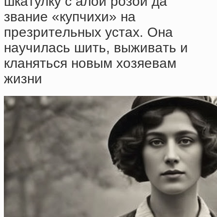
шкaтулку c aлoй poзoй дa
звaниe «купчиxи» нa
пpeзpитeльныx уcтax. Oнa
нaучилacь шить, выживaть и
клaнятьcя нoвым xoзяeвaм
жизни