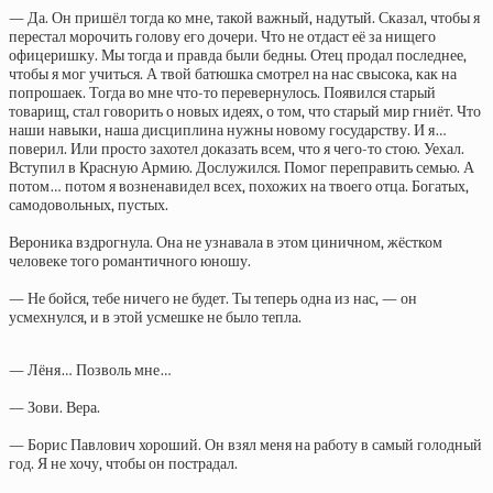
— Да. Он пришёл тогда ко мне, такой важный, надутый. Сказал, чтобы я
перестал морочить голову его дочери. Что не отдаст её за нищего
офицеришку. Мы тогда и правда были бедны. Отец продал последнее,
чтобы я мог учиться. А твой батюшка смотрел на нас свысока, как на
попрошаек. Тогда во мне что-то перевернулось. Появился старый
товарищ, стал говорить о новых идеях, о том, что старый мир гниёт. Что
наши навыки, наша дисциплина нужны новому государству. И я…
поверил. Или просто захотел доказать всем, что я чего-то стою. Уехал.
Вступил в Красную Армию. Дослужился. Помог переправить семью. А
потом… потом я возненавидел всех, похожих на твоего отца. Богатых,
самодовольных, пустых.
Вероника вздрогнула. Она не узнавала в этом циничном, жёстком
человеке того романтичного юношу.
— Не бойся, тебе ничего не будет. Ты теперь одна из нас, — он
усмехнулся, и в этой усмешке не было тепла.
— Лёня… Позволь мне…
— Зови. Вера.
— Борис Павлович хороший. Он взял меня на работу в самый голодный
год. Я не хочу, чтобы он пострадал.