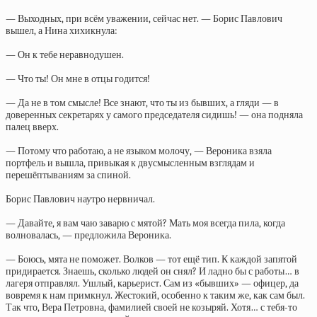
— Выходных, при всём уважении, сейчас нет. — Борис Павлович
вышел, а Нина хихикнула:
— Он к тебе неравнодушен.
— Что ты! Он мне в отцы годится!
— Да не в том смысле! Все знают, что ты из бывших, а гляди — в
доверенных секретарях у самого председателя сидишь! — она подняла
палец вверх.
— Потому что работаю, а не языком молочу, — Вероника взяла
портфель и вышла, привыкая к двусмысленным взглядам и
перешёптываниям за спиной.
Борис Павлович наутро нервничал.
— Давайте, я вам чаю заварю с мятой? Мать моя всегда пила, когда
волновалась, — предложила Вероника.
— Боюсь, мята не поможет. Волков — тот ещё тип. К каждой запятой
придирается. Знаешь, сколько людей он снял? И ладно бы с работы… в
лагеря отправлял. Ушлый, карьерист. Сам из «бывших» — офицер, да
вовремя к нам примкнул. Жестокий, особенно к таким же, как сам был.
Так что, Вера Петровна, фамилией своей не козыряй. Хотя… с тебя-то