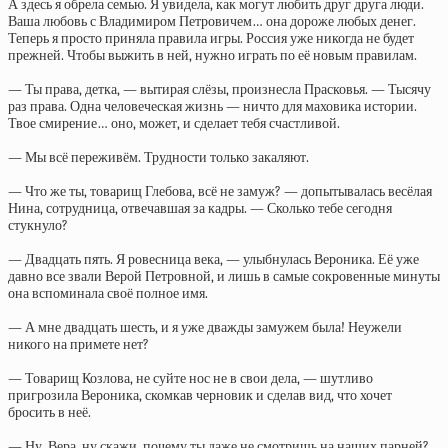
А здесь я обрела семью. Я увидела, как могут любить друг друга люди.
Ваша любовь с Владимиром Петровичем… она дороже любых денег.
Теперь я просто приняла правила игры. Россия уже никогда не будет
прежней. Чтобы выжить в ней, нужно играть по её новым правилам.
— Ты права, детка, — вытирая слёзы, произнесла Прасковья. — Тысячу
раз права. Одна человеческая жизнь — ничто для маховика истории.
Твое смирение… оно, может, и сделает тебя счастливой.
— Мы всё переживём. Трудности только закаляют.
— Что же ты, товарищ Глебова, всё не замуж? — допытывалась весёлая
Нина, сотрудница, отвечавшая за кадры. — Сколько тебе сегодня
стукнуло?
— Двадцать пять. Я ровесница века, — улыбнулась Вероника. Её уже
давно все звали Верой Петровной, и лишь в самые сокровенные минуты
она вспоминала своё полное имя.
— А мне двадцать шесть, и я уже дважды замужем была! Неужели
никого на примете нет?
— Товарищ Козлова, не суйте нос не в свои дела, — шутливо
пригрозила Вероника, скомкав черновик и сделав вид, что хочет
бросить в неё.
— Ну, Вера, ну скажи, почему ты даже не смотришь на наших парней?