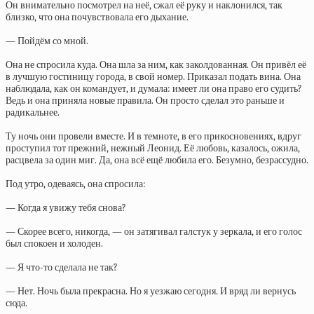
Он внимательно посмотрел на неё, сжал её руку и наклонился, так
близко, что она почувствовала его дыхание.
— Пойдём со мной.
Она не спросила куда. Она шла за ним, как заколдованная. Он привёл её
в лучшую гостиницу города, в свой номер. Приказал подать вина. Она
наблюдала, как он командует, и думала: имеет ли она право его судить?
Ведь и она приняла новые правила. Он просто сделал это раньше и
радикальнее.
Ту ночь они провели вместе. И в темноте, в его прикосновениях, вдруг
проступил тот прежний, нежный Леонид. Её любовь, казалось, ожила,
расцвела за один миг. Да, она всё ещё любила его. Безумно, безрассудно.
Под утро, одеваясь, она спросила:
— Когда я увижу тебя снова?
— Скорее всего, никогда, — он затягивал галстук у зеркала, и его голос
был спокоен и холоден.
— Я что-то сделала не так?
— Нет. Ночь была прекрасна. Но я уезжаю сегодня. И вряд ли вернусь
сюда.