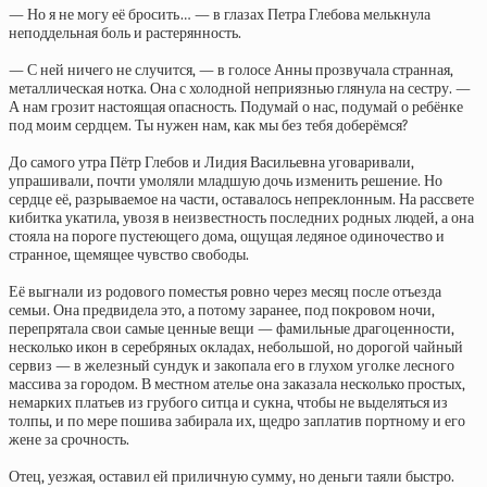
— Но я не могу её бросить… — в глазах Петра Глебова мелькнула
неподдельная боль и растерянность.
— С ней ничего не случится, — в голосе Анны прозвучала странная,
металлическая нотка. Она с холодной неприязнью глянула на сестру. —
А нам грозит настоящая опасность. Подумай о нас, подумай о ребёнке
под моим сердцем. Ты нужен нам, как мы без тебя доберёмся?
До самого утра Пётр Глебов и Лидия Васильевна уговаривали,
упрашивали, почти умоляли младшую дочь изменить решение. Но
сердце её, разрываемое на части, оставалось непреклонным. На рассвете
кибитка укатила, увозя в неизвестность последних родных людей, а она
стояла на пороге пустеющего дома, ощущая ледяное одиночество и
странное, щемящее чувство свободы.
Её выгнали из родового поместья ровно через месяц после отъезда
семьи. Она предвидела это, а потому заранее, под покровом ночи,
перепрятала свои самые ценные вещи — фамильные драгоценности,
несколько икон в серебряных окладах, небольшой, но дорогой чайный
сервиз — в железный сундук и закопала его в глухом уголке лесного
массива за городом. В местном ателье она заказала несколько простых,
немарких платьев из грубого ситца и сукна, чтобы не выделяться из
толпы, и по мере пошива забирала их, щедро заплатив портному и его
жене за срочность.
Отец, уезжая, оставил ей приличную сумму, но деньги таяли быстро.