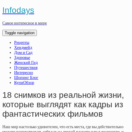
Infodays
Самое интересное в мире
Toggle navigation
Рецепты
Хендмейд
Дом и Сад
Здоровье
Женский Гид
Путешествия
Интересно
Шопинг Блог
КупиОбзор
18 снимков из реальной жизни,
которые выглядят как кадры из
фантастических фильмов
Наш мир настолько удивителен, что есть места, где вы действительно
можете почувствовать себя как на другой планете или в видеоигре, и