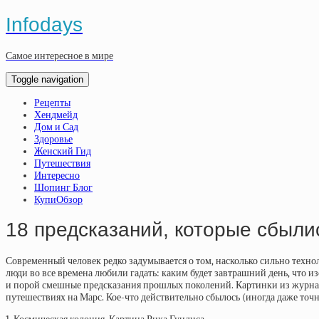
Infodays
Самое интересное в мире
Toggle navigation
Рецепты
Хендмейд
Дом и Сад
Здоровье
Женский Гид
Путешествия
Интересно
Шопинг Блог
КупиОбзор
18 предсказаний, которые сбыли
Современный человек редко задумывается о том, насколько сильно техно
люди во все времена любили гадать: каким будет завтрашний день, что и
и порой смешные предсказания прошлых поколений. Картинки из журнало
путешествиях на Марс. Кое-что действительно сбылось (иногда даже точн