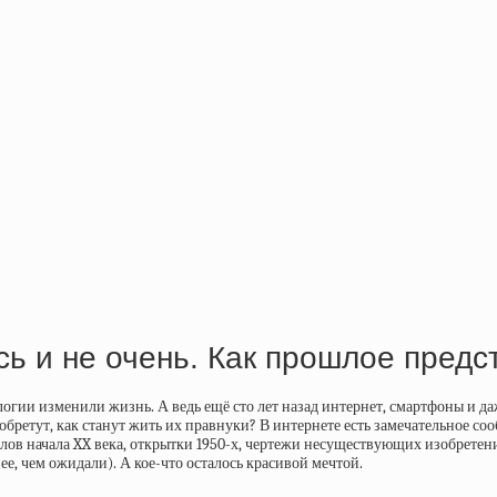
сь и не очень. Как прошлое пред
логии изменили жизнь. А ведь ещё сто лет назад интернет, смартфоны и д
зобретут, как станут жить их правнуки? В интернете есть замечательное с
в начала XX века, открытки 1950-х, чертежи несуществующих изобретени
ее, чем ожидали). А кое-что осталось красивой мечтой.