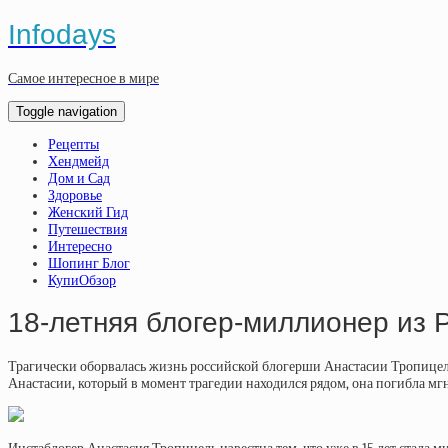
Infodays
Самое интересное в мире
Toggle navigation
Рецепты
Хендмейд
Дом и Сад
Здоровье
Женский Гид
Путешествия
Интересно
Шопинг Блог
КупиОбзор
18-летняя блогер-миллионер из 
Трагически оборвалась жизнь российской блогерши Анастасии Тропицель
Анастасии, который в момент трагедии находился рядом, она погибла мг