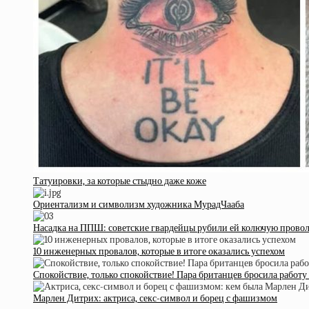
Татуировки, за которые стыдно даже коже
Ориентализм и символизм художника МурадЧааба
Насадка на ППШ: советские гвардейцы рубили ей колючую прово
10 инженерных провалов, которые в итоге оказались успехом
Спокойствие, только спокойствие! Пара британцев бросила работу
Марлен Дитрих: актриса, секс-символ и борец с фашизмом