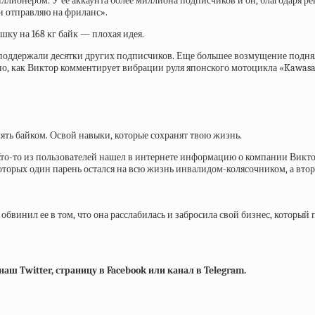
миллионером. У ее аккаунта более миллиона подписчиков и он, благодаря 
и отправляю на фриланс».
шку на 168 кг байк — плохая идея.
поддержали десятки других подписчиков. Еще большее возмущение подняло
, как Виктор комментирует вибрации руля японского мотоцикла «Kawasaki
ять байком. Освой навыки, которые сохранят твою жизнь.
то-то из пользователей нашел в интернете информацию о компании Виктора,
оторых один парень остался на всю жизнь инвалидом-колясочником, а втор
обвинил ее в том, что она расслабилась и забросила свой бизнес, который 
ш Twitter, страницу в Facebook или канал в Telegram.