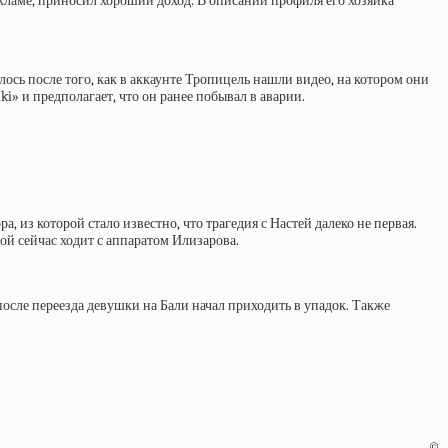
рекламе, приносил хороший доход. В описании профиля его хозяйка
сь после того, как в аккаунте Тропицель нашли видео, на котором они
» и предполагает, что он ранее побывал в аварии.
 из которой стало известно, что трагедия с Настей далеко не первая.
ой сейчас ходит с аппаратом Илизарова.
после переезда девушки на Бали начал приходить в упадок. Также
©