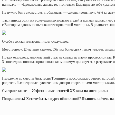
Инстаблогер Анастасия Тропицель известна тем, что уже в 15 лет стала 
написала — «Вдохновляю делать то, что нельзя. Выращиваю тебе крылья 
Не нужно быть экспертом, чтобы знать, — сажать неопытную 49,4 кг деву
Так написал один из возмущенных пользователей в комментариях и его 
с Виктором вдвоем испытывают ее прокатный мотоцикл. В ролике слышно
О себе в аккаунте парень пишет следующее:
Мототренер с 12-летним стажем. Обучил более двух тысяч человек управл
Но как оказалось, многолетний стаж не сделал из парня профессионала. К
За последние полгода произошло как минимум два случая, в результате к
Незадолго до смерти Анастасия Тропицель поссорилась с отцом, который 
родитель был недоволен увлечением дочери спортивными мотоциклами.
Смотрите также —
20 фото знаменитостей ХХ века на мотоциклах
Понравилось? Хотите быть в курсе обновлений? Подписывайтесь на на