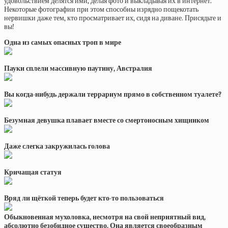
удовольствием делятся ими, делая фото и выкладывая их в интернет.
Некоторые фотографии при этом способны изрядно пощекотать
нервишки даже тем, кто просматривает их, сидя на диване. Присядьте и
вы!
Одна из самых опасных троп в мире
Пауки сплели массивную паутину, Австралия
Вы когда-нибудь держали террариум прямо в собственном туалете?
Безумная девушка плавает вместе со смертоносным хищником
Даже слегка закружилась голова
Кричащая статуя
Вряд ли щёткой теперь будет кто-то пользоваться
Обыкновенная мухоловка, несмотря на свой неприятный вид,
абсолютно безобидное существо. Она является своеобразным