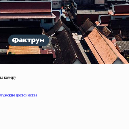
ил камеру
я мужские достоинства