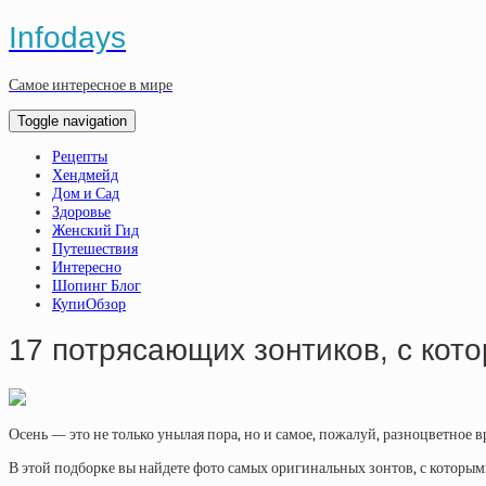
Infodays
Самое интересное в мире
Toggle navigation
Рецепты
Хендмейд
Дом и Сад
Здоровье
Женский Гид
Путешествия
Интересно
Шопинг Блог
КупиОбзор
17 потрясающих зонтиков, с кот
Осень — это не только унылая пора, но и самое, пожалуй, разноцветное в
В этой подборке вы найдете фото самых оригинальных зонтов, с которыми