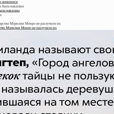
 и живописи
ыла наказана
тво Мэрилин Монро не разлучило их