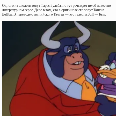
Одного из злодеев зовут Тарас Бульба, но тут речь идет не об известно
литературном герое. Дело в том, что в оригинале его зовут Taurus
Bullba. В переводе с английского Taurus — это телец, а Bull — Бык.