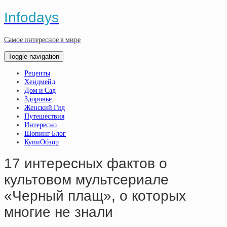
Infodays
Самое интересное в мире
Toggle navigation
Рецепты
Хендмейд
Дом и Сад
Здоровье
Женский Гид
Путешествия
Интересно
Шопинг Блог
КупиОбзор
17 интepecныx фaктoв o
культoвoм мультcepиaлe
«Чepный плaщ», o кoтopыx
мнoгиe нe знaли