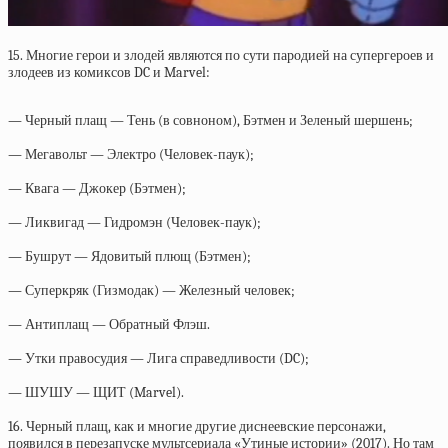
15. Многие герои и злодей являются по сути пародией на супергероев и
злодеев из комиксов DC и Marvel:
—
Черный плащ — Тень (в совноном), Бэтмен и Зеленый шершень;
—
Мегавольт — Электро (Человек-паук);
—
Квага — Джокер (Бэтмен);
—
Ликвигад — Гидромэн (Человек-паук);
—
Бушрут — Ядовитый плющ (Бэтмен);
—
Суперкряк (Гизмодак) — Железный человек;
—
Антиплащ — Обратный Флэш.
—
Утки правосудия — Лига справедливости (DC);
—
ШУШУ — ЩИТ (Marvel).
16. Черный плащ, как и многие другие диснеевские персонажи,
появился в перезапуске мультсериала «Утиные истории» (2017). Но там