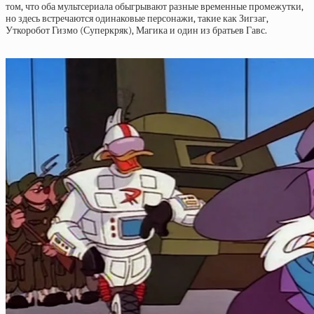
том, что оба мультсериала обыгрывают разные временные промежутки,
но здесь встречаются одинаковые персонажи, такие как Зигзаг,
Уткоробот Гизмо (Суперкряк), Магика и один из братьев Гавс.