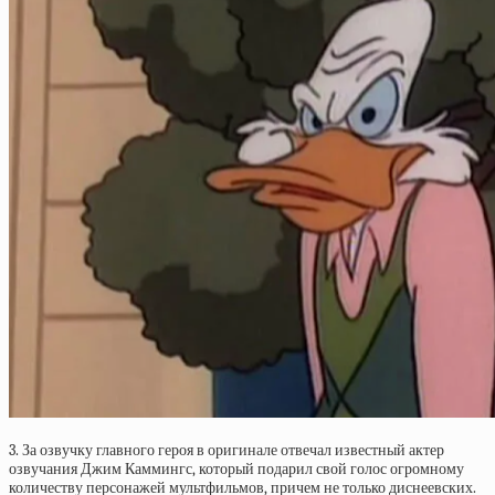
3. За озвучку главного героя в оригинале отвечал известный актер
озвучания Джим Каммингс, который подарил свой голос огромному
количеству персонажей мультфильмов, причем не только диснеевских.