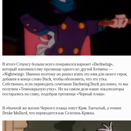
В итоге Стоунсу больше всего понравился вариант «Darkwing»,
который напомнил ему прозвище одного из друзей Бэтмена —
«Nightwing». Именно поэтому он решил взять это имя для своего героя,
добавив в конце слово Duck, чтобы обозначить, что это утка.
Собственно, если переводить сочетание Darkwing Duck дословно, то мы
получим «Темнокрылую утку». Но на самом деле наши локализаторы
постарались на славу, подобрав прозвище «Черный плащ».
В обычной же жизни Черного плаща зовут Кряк Лапчатый, а точнее
Drake Mallard, что переводится как Селезень Кряква.