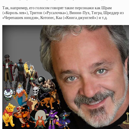
Так, например, его голосом говорят такие персонажи как Шрам
(«Король лев»), Тритон («Русалочка»), Винни-Пух, Тигра, Шреддер из
«Черепашек ниндзя», Котопес, Каа («Книга джунглей») и т.д.