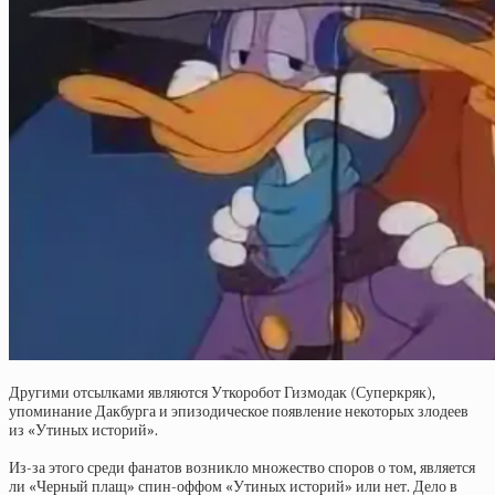
Другими отсылками являются Уткоробот Гизмодак (Суперкряк),
упоминание Дакбурга и эпизодическое появление некоторых злодеев
из «Утиных историй».
Из-за этого среди фанатов возникло множество споров о том, является
ли «Черный плащ» спин-оффом «Утиных историй» или нет. Дело в