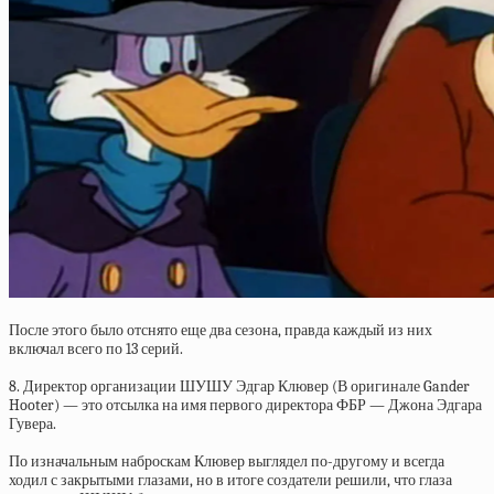
После этого было отснято еще два сезона, правда каждый из них
включал всего по 13 серий.
8. Директор организации ШУШУ Эдгар Клювер (В оригинале Gander
Hooter) — это отсылка на имя первого директора ФБР — Джона Эдгара
Гувера.
По изначальным наброскам Клювер выглядел по-другому и всегда
ходил с закрытыми глазами, но в итоге создатели решили, что глаза