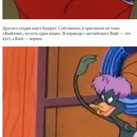
Другого злодея зовут Бушрут. Собственно, в оригинале он тоже
«Bushroot», но есть один нюанс. В переводе с английского Bush — это
куст, а Root — корень.