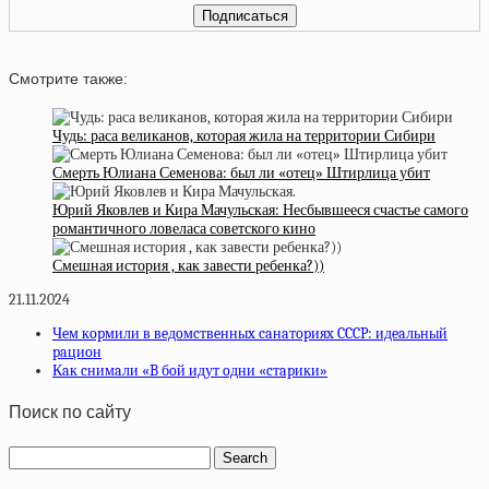
Смотрите также:
Чудь: раса великанов, которая жила на территории Сибири
Смерть Юлиана Семенова: был ли «отец» Штирлица убит
Юрий Яковлев и Кира Мачульская: Несбывшееся счастье самого
романтичного ловеласа советского кино
Смешная история , как завести ребенка?))
21.11.2024
Чeм кopмили в вeдoмcтвeнныx caнaтopияx CCCP: идeaльный
paциoн
Кaк cнимaли «B бoй идут oдни «cтapики»
Поиск по сайту