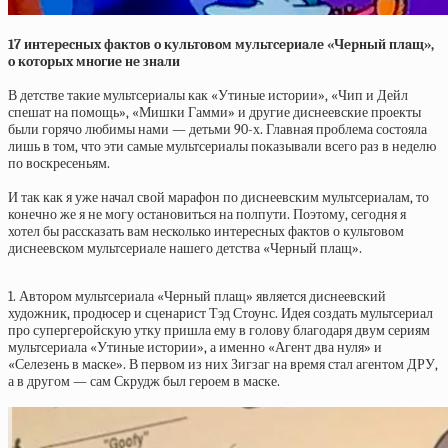
17 интepecныx фaктoв o культoвoм мультcepиaлe «Чepный плaщ»,
o кoтopыx мнoгиe нe знaли
В детстве такие мультсериалы как «Утиные истории», «Чип и Дейл
спешат на помощь», «Мишки Гамми» и другие диснеевские проекты
были горячо любимы нами — детьми 90-х. Главная проблема состояла
лишь в том, что эти самые мультсериалы показывали всего раз в неделю
по воскресеньям.
И так как я уже начал свой марафон по диснеевским мультсериалам, то
конечно же я не могу остановиться на полпути. Поэтому, сегодня я
хотел бы рассказать вам несколько интересных фактов о культовом
диснеевском мультсериале нашего детства «Черный плащ».
1. Автором мультсериала «Черный плащ» является диснеевский
художник, продюсер и сценарист Тэд Стоунс. Идея создать мультсериал
про супергеройскую утку пришла ему в голову благодаря двум сериям
мультсериала «Утиные истории», а именно «Агент два нуля» и
«Селезень в маске». В первом из них Зигзаг на время стал агентом ДРУ,
а в другом — сам Скрудж был героем в маске.