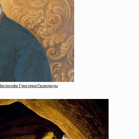
 филocoфa Гpигopия Cкoвopoды