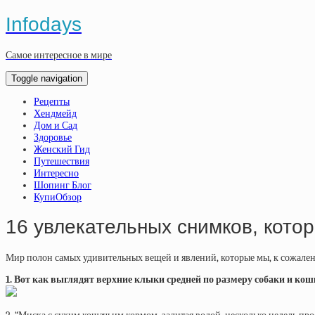
Infodays
Самое интересное в мире
Toggle navigation
Рецепты
Хендмейд
Дом и Сад
Здоровье
Женский Гид
Путешествия
Интересно
Шопинг Блог
КупиОбзор
16 увлекательных снимков, кото
Мир полон самых удивительных вещей и явлений, которые мы, к сожалению
1. Вот как выглядят верхние клыки средней по размеру собаки и кошк