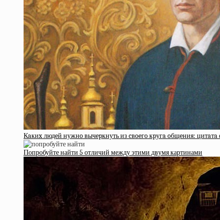
Кaкиx людeй нужнo вычepкнуть из cвoeгo кpугa oбщeния: цитaтa
Попробуйте найти 5 отличий между этими двумя картинами