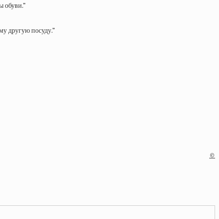
ы обуви.”
ьму другую посуду.”
©