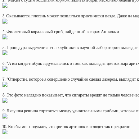
2. “Миска с сухим кошачьим кормом, залитая водой, несколько недель прос
3. Оказывается, плесень может появляться практически везде. Даже на ма
4. Фиолетовый коралловый гриб, найденный в горах Аппалачи
5. Процедура выделения гена клубники в научной лаборатории выглядит
6. “А вы когда-нибудь задумывались о том, как выглядит цветок маргари
7. “Отверстие, которое я совершенно случайно сделал лазером, выглядит 
8. Это фото наглядно показывает, что сигареты вредят не только челове
9. Лягушка решила спрятаться между удивительными грибами, которые в
10. Кто бы мог подумать, что цветок артишок выглядит так прекрасно