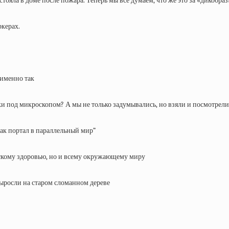
тояла в доме после пожара. Теперь мы все думаем, что же это за «дикобраз
ркерах.
 именно так
тки под микроскопом? А мы не только задумывались, но взяли и посмотрели
как портал в параллельный мир”
ческому здоровью, но и всему окружающему миру
ыросли на старом сломанном дереве