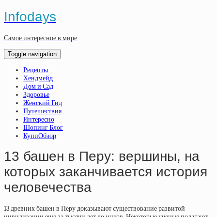
Infodays
Самое интересное в мире
Toggle navigation
Рецепты
Хендмейд
Дом и Сад
Здоровье
Женский Гид
Путешествия
Интересно
Шопинг Блог
КупиОбзор
13 башен в Перу: вершины, на
которых заканчивается история
человечества
13 древних башен в Перу доказывают существование развитой
цивилизации еще за тысячи лет до инков. Некоторые ученые полагают,