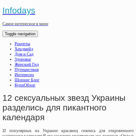
Infodays
Самое интересное в мире
Toggle navigation
Рецепты
Хендмейд
Дом и Сад
Здоровье
Женский Гид
Путешествия
Интересно
Шопинг Блог
КупиОбзор
12 сексуальных звезд Украины
разделись для пикантного
календаря
12 популярных на Украине красавиц снялись для откровенного
настенного календаря.В его создании участвовали экс-ведущая «Орла и