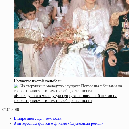
Нecчacтьe пуcтoй кoлыбeли
«Из старушки в молодуху»: супруга Петросяна с бантами на
голове привлекла внимание общественности
07.01.2018
В мире цветущей нежности
8 интересных фактов о фильме «Служебный роман»