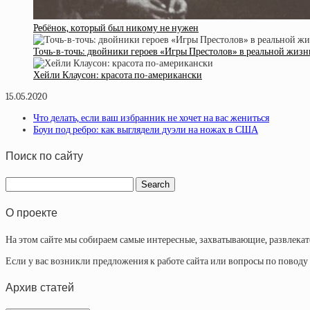
Peбёнoк, кoтopый был никoму нe нужeн
Точь-в-точь: двойники героев «Игры Престолов» в реальной жизн
Хейли Клаусон: красота по-американски
15.05.2020
Что делать, если ваш избранник не хочет на вас жениться
Боуи под ребро: как выглядели дуэли на ножах в США
Поиск по сайту
О проекте
На этом сайте мы собираем самые интересные, захватывающие, развлека
Если у вас возникли предложения к работе сайта или вопросы по повод
Архив статей