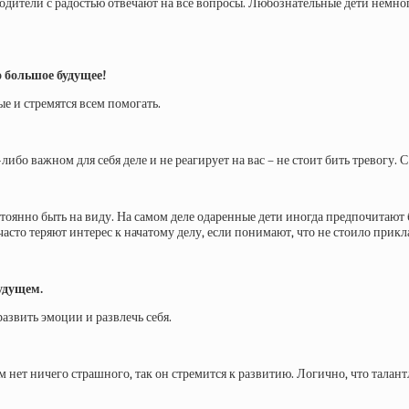
дители с радостью отвечают на все вопросы. Любознательные дети немного
го большое будущее!
е и стремятся всем помогать.
либо важном для себя деле и не реагирует на вас – не стоит бить тревогу. 
оянно быть на виду. На самом деле одаренные дети иногда предпочитают б
часто теряют интерес к начатому делу, если понимают, что не стоило прикл
будущем.
азвить эмоции и развлечь себя.
 нет ничего страшного, так он стремится к развитию. Логично, что талан