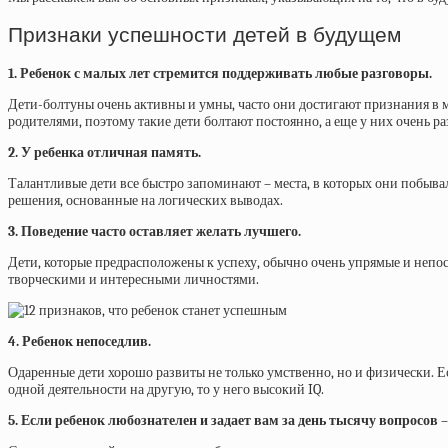
Признаки успешности детей в будущем
1. Ребенок с малых лет стремится поддерживать любые разговоры.
Дети-болтуны очень активны и умны, часто они достигают признания в 
родителями, поэтому такие дети болтают постоянно, а еще у них очень р
2. У ребенка отличная память.
Талантливые дети все быстро запоминают – места, в которых они побыв
решения, основанные на логических выводах.
3. Поведение часто оставляет желать лучшего.
Дети, которые предрасположены к успеху, обычно очень упрямые и непо
творческими и интересными личностями.
4. Ребенок непоседлив.
Одаренные дети хорошо развиты не только умственно, но и физически. Е
одной деятельности на другую, то у него высокий IQ.
5. Если ребенок любознателен и задает вам за день тысячу вопросов – 