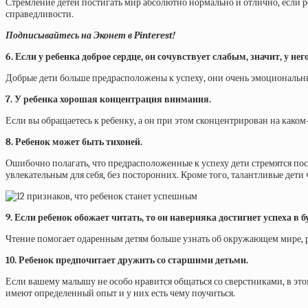
Стремление детей постигать мир абсолютно нормально и отлично, если ро
справедливости.
Подписывайтесь на Эконет в
Pinterest
!
6. Если у ребенка доброе сердце, он сочувствует слабым, значит, у не
Добрые дети больше предрасположены к успеху, они очень эмоциональны
7. У ребенка хорошая концентрация внимания.
Если вы обращаетесь к ребенку, а он при этом сконцентрирован на каком-
8. Ребенок может быть тихоней.
Ошибочно полагать, что предрасположенные к успеху дети стремятся пост
увлекательным для себя, без посторонних. Кроме того, талантливые дети 
9. Если ребенок обожает читать, то он наверняка достигнет успеха в 
Чтение помогает одаренным детям больше узнать об окружающем мире, р
10. Ребенок предпочитает дружить со старшими детьми.
Если вашему малышу не особо нравится общаться со сверстниками, в этом
имеют определенный опыт и у них есть чему поучиться.