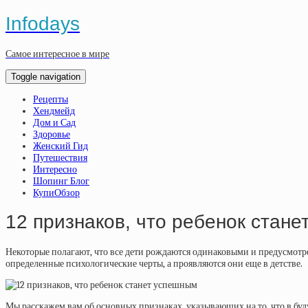
Infodays
Самое интересное в мире
Toggle navigation
Рецепты
Хендмейд
Дом и Сад
Здоровье
Женский Гид
Путешествия
Интересно
Шопинг Блог
КупиОбзор
12 признаков, что ребенок стан
Некоторые полагают, что все дети рождаются одинаковыми и предусмотре
определенные психологические черты, а проявляются они еще в детстве.
Мы расскажем вам об основных признаках, указывающих на то, что в буд