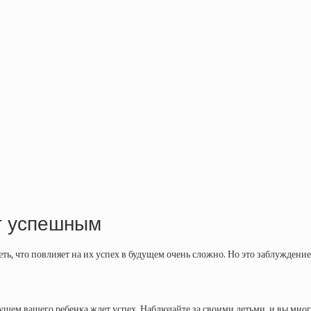
ет успешным
ть, что повлияет на их успех в будущем очень сложно. Но это заблуждени
ущем вашего ребенка ждет успех. Наблюдайте за своими детьми, и вы мног