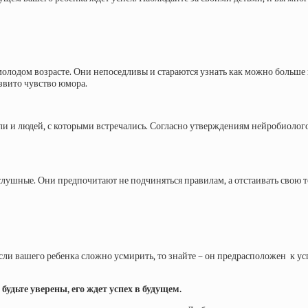
молодом возрасте. Они непоседливы и стараются узнать как можно больш
азвито чувство юмора.
али и людей, с которыми встречались. Согласно утверждениям нейробиолог
слушные. Они предпочитают не подчиняться правилам, а отстаивать свою 
сли вашего ребенка сложно усмирить, то знайте – он предрасположен к усп
будьте уверены, его ждет успех в будущем.