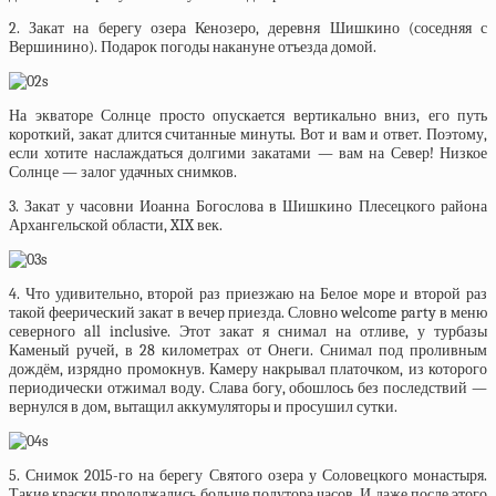
2. Закат на берегу озера Кенозеро, деревня Шишкино (соседняя с
Вершинино). Подарок погоды накануне отъезда домой.
На экваторе Солнце просто опускается вертикально вниз, его путь
короткий, закат длится считанные минуты. Вот и вам и ответ. Поэтому,
если хотите наслаждаться долгими закатами — вам на Север! Низкое
Солнце — залог удачных снимков.
3. Закат у часовни Иоанна Богослова в Шишкино Плесецкого района
Архангельской области, XIX век.
4. Что удивительно, второй раз приезжаю на Белое море и второй раз
такой феерический закат в вечер приезда. Словно welcome party в меню
северного all inclusive. Этот закат я снимал на отливе, у турбазы
Каменый ручей, в 28 километрах от Онеги. Снимал под проливным
дождём, изрядно промокнув. Камеру накрывал платочком, из которого
периодически отжимал воду. Слава богу, обошлось без последствий —
вернулся в дом, вытащил аккумуляторы и просушил сутки.
5. Снимок 2015-го на берегу Святого озера у Соловецкого монастыря.
Такие краски продолжались больше полутора часов. И даже после этого