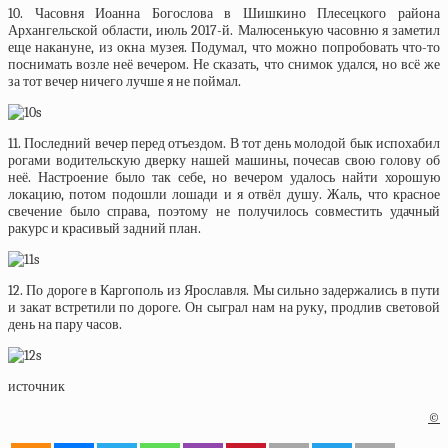
10. Часовня Иоанна Богослова в Шишкино Плесецкого района
Архангельской области, июль 2017-й. Малюсенькую часовню я заметил
еще накануне, из окна музея. Подумал, что можно попробовать что-то
поснимать возле неё вечером. Не сказать, что снимок удался, но всё же
за тот вечер ничего лучше я не поймал.
11. Последний вечер перед отъездом. В тот день молодой бык испохабил
рогами водительскую дверку нашей машины, почесав свою голову об
неё. Настроение было так себе, но вечером удалось найти хорошую
локацию, потом подошли лошади и я отвёл душу. Жаль, что красное
свечение было справа, поэтому не получилось совместить удачный
ракурс и красивый задний план.
12. По дороге в Каргополь из Ярославля. Мы сильно задержались в пути
и закат встретили по дороге. Он сыграл нам на руку, продлив световой
день на пару часов.
источник
©