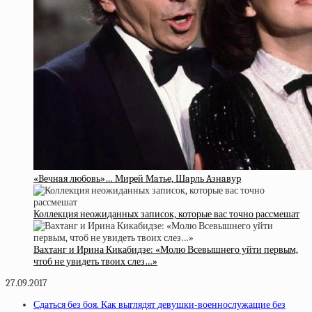
«Beчнaя любoвь»… Миpeй Мaтьe, Шapль Aзнaвуp
Коллекция неожиданных записок, которые вас точно рассмешат
Вахтанг и Ирина Кикабидзе: «Молю Всевышнего уйти первым,
чтоб не увидеть твоих слез…»
27.09.2017
Сдаться без боя. Как выглядят девушки-военнослужащие без