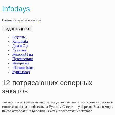
Infodays
Самое интересное в мире
Toggle navigation
Рецепты
Хендмейд
Дом и Сад
Здоровье
Женский Гид
Путешествия
Интересно
Шопинг Блог
КупиОбзор
12 потрясающих северных
закатов
Только из-за красивейших и продолжительных по времени закатов
стоит хотя бы раз побывать на Русском Севере — у берегов Белого моря,
на его островах и в Карелии. В чем же секрет этих закатов?