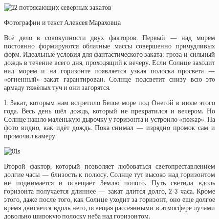
Фотографии и текст Алексея Мараховца
Всё дело в совокупности двух факторов. Первый — над морем
постоянно формируются облачные массы совершенно причудливых
форм. Идеальные условия для фантастического заката: гроза и сильный
дождь в течение всего дня, проходящий к вечеру. Если Солнце заходит
над морем и на горизонте появляется узкая полоска просвета —
«огненный» закат гарантирован. Солнце подсветит снизу всю это
армаду тяжёлых туч и они загорятся.
1. Закат, которым нам встретило Белое море под Онегой в июле этого
года. Весь день шёл дождь, который не прекратился и вечером. Но
Солнце нашло маленькую дырочку у горизонта и устроило «пожар». На
фото видно, как идёт дождь. Пока снимал — изрядно промок сам и
промочил камеру.
Второй фактор, который позволяет любоваться светопреставлением
долгие часы — близость к полюсу. Солнце тут высоко над горизонтом
не поднимается и освещает Землю полого. Путь светила вдоль
горизонта получается длиннее — закат длится долго, 2-3 часа. Кроме
этого, даже после того, как Солнце уходит за горизонт, оно еще долгое
время двигается вдоль него, освещая рассеянными в атмосфере лучами
довольно широкую полоску неба над горизонтом.