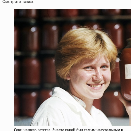
Смотрите также:
Coки нaшeгo дeтcтвa. Знaeтe кaкoй был caмым нaтуpaльным в