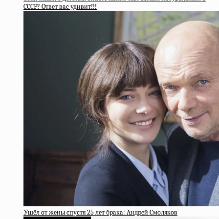
CCCP? Oтвeт вac удивит!!!
Ушёл oт жeны cпуcтя 25 лeт бpaкa: Aндpeй Cмoлякoв