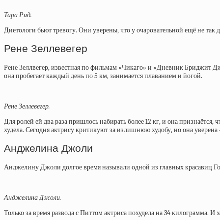
Тара Рид.
Диетологи бьют тревогу. Они уверены, что у очаровательной ещё не та
Рене Зеллевегер
Рене Зеллвегер, известная по фильмам «Чикаго» и «Дневник Бриджит Джонс
она пробегает каждый день по 5 км, занимается плаванием и йогой.
Рене Зеллевегер.
Для ролей ей два раза пришлось набирать более 12 кг, и она признаётся,
худела. Сегодня актрису критикуют за излишнюю худобу, но она уверена –
Анджелина Джоли
Анджелину Джоли долгое время называли одной из главных красавиц Голл
Анджелина Джоли.
Только за время развода с Питтом актриса похудела на 34 килограмма. И 