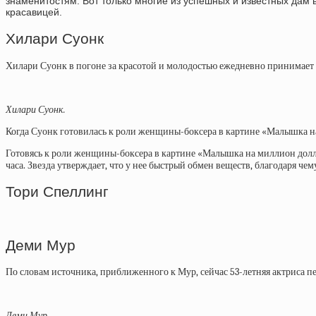
знаменитостям. Вот только многие из успешных и известных дам 
красавицей.
Хилари Суонк
Хилари Суонк в погоне за красотой и молодостью ежедневно принимает 
Хилари Суонк.
Когда Суонк готовилась к роли женщины-боксера в картине «Малышка на 
Готовясь к роли женщины-боксера в картине «Малышка на миллион доллар
часа. Звезда утверждает, что у нее быстрый обмен веществ, благодаря 
Тори Спеллинг
Деми Мур
По словам источника, приближенного к Мур, сейчас 53-летняя актриса пе
Деми Мур.