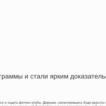
граммы и стали ярким доказательс
ся и ходить фитнес-клубы. Девушки, насмотревшись боди-красоты 