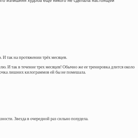
 что излишняя худоба ещё никого не сделала настоящей
 И так на протяжении трёх месяцев.
ю. И так в течение трех месяцев! Обычно же ее тренировка длится около
арочка лишних килограммов ей бы не помешала.
ности. Звезда в очередной раз сильно похудела.