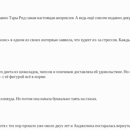
к давно Тары Рид самая настоящая анорексия. А ведь ещё совсем недавно
» в одном из своих интервью заявила, что худеет из-за стрессов. Каждый 
 что диета из шоколадок, чипсов и пончиков доставляла ей удовольствие. 
 с её фигурой всё в норме.
ивуда. Но потом она начала буквально таять на глазах.
хотя с тех пор прошло уже около двух лет и Анджелина постаралась вернутьс