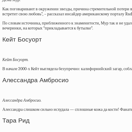
Как поговаривают в окружении звезды, причина стремительной потери вес
встретит свою любовь”, – рассказал инсайдер американскому порталу Rad
По словам источника, приближенного к знаменитости, Мур так и не удал
вечеринки, на которых “прикладывается к бутылке”.
Кейт Босуорт
Кейт Босуорт.
В начале 2000-х Кейт выглядела безупречно: калифорнийский загар, собла
Алессандра Амбросио
Алессандра Амбросио.
Алессандра слишком сильно исхудала — сплошные кожа да кости! Фанаты
Тара Рид