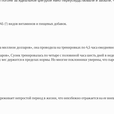
в погоне за идеальной фигурой явно переусердствовали и забыли,
45 (!) видов витаминов и пищевых добавок.
миллион долларов», она проводила на тренировках по 4,5 часа ежедневно.
ов», Суонк тренировалась по четыре с половиной часа шесть дней в недел
чему вес держится в пределах нормы. Но многие поклонники уверены, что п
реживает непростой период в жизни, что неизбежно отражается на ее внеш