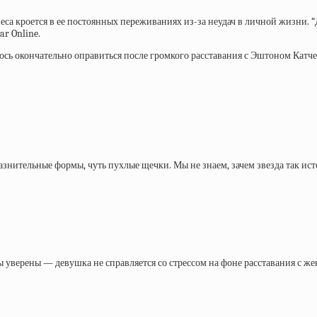
а кроется в ее постоянных переживаниях из-за неудач в личной жизни. “Д
ar Online.
ось окончательно оправиться после громкого расставания с Эштоном Катче
знительные формы, чуть пухлые щечки. Мы не знаем, зачем звезда так исто
 уверены — девушка не справляется со стрессом на фоне расставания с же