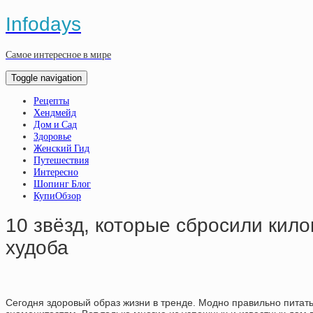
Infodays
Самое интересное в мире
Toggle navigation
Рецепты
Хендмейд
Дом и Сад
Здоровье
Женский Гид
Путешествия
Интересно
Шопинг Блог
КупиОбзор
10 звёзд, которые сбросили кило
худоба
Сегодня здоровый образ жизни в тренде. Модно правильно питать