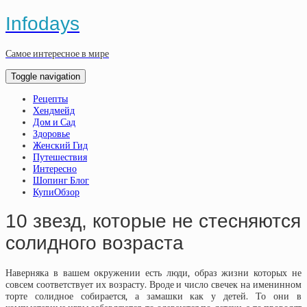
Infodays
Самое интересное в мире
Toggle navigation
Рецепты
Хендмейд
Дом и Сад
Здоровье
Женский Гид
Путешествия
Интересно
Шопинг Блог
КупиОбзор
10 звезд, которые не стесняются
солидного возраста
Наверняка в вашем окружении есть люди, образ жизни которых не
совсем соответствует их возрасту. Вроде и число свечек на именинном
торте солидное собирается, а замашки как у детей. То они в