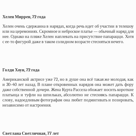
Хелен Миррен, 72 года
Хелен очень сдержанна в нарядах, когда речь идет об участии в телешоу
или на церемониях. Скромное и неброское платье — обычный наряд для
нее. Однако на пляже Хелен наплевать на присутствие папарацци. Хотя
с ее-то фигурой даже в таком солидном возрасте стесняться нечего.
Голди Хоун, 72 года
Американской актрисе уже 72, но в душе она всё такая же молодая, как
и 30–40 лет назад. В плане откровенных нарядов она может дать фору
даже собственной дочери. Жена Курта Рассела обожает носить короткие
платьица и туфли на шпильках, абсолютно не стесняясь папарацци. К
слову, надоедливым фотографам она любит подмигивать и позировать,
независимо от настроения.
Светлана Светличная, 77 лет