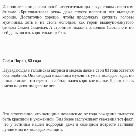
Исполнительница роли юной искусительницы в культовом советском
фильме «Бриллиантовая рука» даже спустя полсотни лет выглядит
хорошо. Достаточно хорошо, чтобы продолжать кружить головы
мужчинам, хоть и не столь молодым, как герой вышеупомянутого
фильма Семен Семеныч. А стройные ножки позволяют Светлане и по
сей день носить коротенькие юбки.
Софи Лорен, 83 года
Неувядающая итальянская актриса и модель даже в свои 83 года остается
бесподобной. Она сводила миллионы мужчин с ума в молодые годы, но
вполне может это сделать и сейчас, надев короткое платье. Да, это очень
смело на девятом десятке лет.
Это естественно, что женщина независимо от года рождения пытается
быть красивой и ухоженной. Тем более заслуживает уважения тот факт,
что участницы нашей подборки даже в солидном возрасте выглядят
лучше многих молодых женщин.