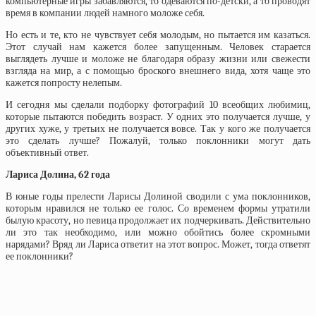
компьютерные игры забавляются, то одеваются по-детски, а то проводят
время в компании людей намного моложе себя.
Но есть и те, кто не чувствует себя молодым, но пытается им казаться.
Этот случай нам кажется более запущенным. Человек старается
выглядеть лучше и моложе не благодаря образу жизни или свежести
взгляда на мир, а с помощью броского внешнего вида, хотя чаще это
кажется попросту нелепым.
И сегодня мы сделали подборку фотографий 10 всеобщих любимиц,
которые пытаются победить возраст. У одних это получается лучше, у
других хуже, у третьих не получается вовсе. Так у кого же получается
это сделать лучше? Пожалуй, только поклонники могут дать
объективный ответ.
Лариса Долина, 62 года
В юные годы прелести Ларисы Долиной сводили с ума поклонников,
которым нравился не только ее голос. Со временем формы утратили
былую красоту, но певица продолжает их подчеркивать. Действительно
ли это так необходимо, или можно обойтись более скромными
нарядами? Вряд ли Лариса ответит на этот вопрос. Может, тогда ответят
ее поклонники?