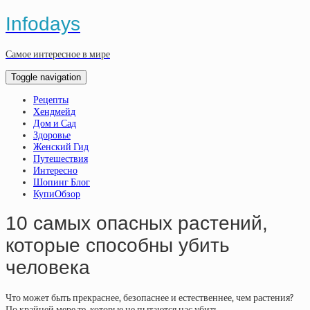
Infodays
Самое интересное в мире
Toggle navigation
Рецепты
Хендмейд
Дом и Сад
Здоровье
Женский Гид
Путешествия
Интересно
Шопинг Блог
КупиОбзор
10 самых опасных растений,
которые способны убить
человека
Что может быть прекраснее, безопаснее и естественнее, чем растения?
По крайней мере те, которые не пытаются нас убить.