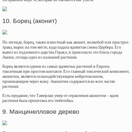
10. Борец (аконит)
По легенде, борец, также известный как аконит, волкобой или прострел-
трава, вырос на том месте, куда падала ядовитая слюна Цербера. Его
вывел из подземного царства Геракл, и произошло это близь города
Акони, отсюда одно из названий растения.
Борец является одним из самых ядовитых растений в Европе,
токсичным при простом контакте. Его главный токсический компонент,
аконитин, является сильнодействующим нейротоксином,
проникающим через кожу. Аконитин содержится во всех частях
растения.
Есть предание, что Тамерлан умер от отравления аконитом – ядом
растения была пропитана его тюбетейка.
9. Манцинелловое дерево