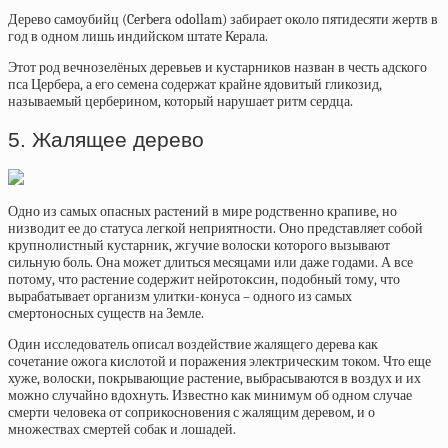
Дерево самоубийц (Cerbera odollam) забирает около пятидесяти жертв в
год в одном лишь индийском штате Керала.
Этот род вечнозелёных деревьев и кустарников назван в честь адского
пса Цербера, а его семена содержат крайне ядовитый гликозид,
называемый церберином, который нарушает ритм сердца.
5. Жалящее дерево
Одно из самых опасных растений в мире родственно крапиве, но
низводит ее до статуса легкой неприятности. Оно представляет собой
крупнолистный кустарник, жгучие волоски которого вызывают
сильную боль. Она может длиться месяцами или даже годами. А все
потому, что растение содержит нейротоксин, подобный тому, что
вырабатывает организм улитки-конуса – одного из самых
смертоносных существ на Земле.
Один исследователь описал воздействие жалящего дерева как
сочетание ожога кислотой и поражения электрическим током. Что еще
хуже, волоски, покрывающие растение, выбрасываются в воздух и их
можно случайно вдохнуть. Известно как минимум об одном случае
смерти человека от соприкосновения с жалящим деревом, и о
множествах смертей собак и лошадей.