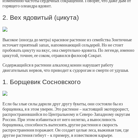
изменению частоты сердечных сокращений. Говорят, что даже дым от
горящего олеандра ядовит.
2. Вех ядовитый (цикута)
Высокое (иногда до метра) красивое растение из семейства Зонтичные
источает приятный запах, напоминающий сельдерей. Но не стоит
пробовать цикуту на вкус, она смертельно-ядовита. По легенде, именно
цикутой, точнее, ее соком, отравился философ Сократ.
Содержащийся в растении алкалоид конин нарушает работу
двигательных нервов, что приводит к судорогам и смерти от удушья.
1. Борщевик Сосновского
Если бы злые силы дарили друг другу букеты, они состояли бы из
борщевика, я в этом уверен. Это растение – настоящий экотеррорист,
распространившийся по Центральному и Северо-Западному округам
России. При этом избавиться от него нелегко, а выносливость
борщевика, способность вытеснять другие растения и скорость
распространения поражают. Он создает целые леса, выживая там, где
другие растения гибнут – к примеру, в известковом карьере.