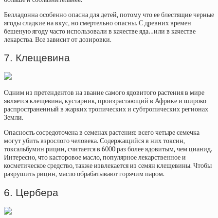
Белладонна особенно опасна для детей, потому что ее блестящие черные
ягоды сладкие на вкус, но смертельно опасны. С древних времен
бешеную ягоду часто использовали в качестве яда…или в качестве
лекарства. Все зависит от дозировки.
7. Клещевина
Одним из претендентов на звание самого ядовитого растения в мире
является клещевина, кустарник, произрастающий в Африке и широко
распространенный в жарких тропических и субтропических регионах
Земли.
Опасность сосредоточена в семенах растения: всего четыре семечка
могут убить взрослого человека. Содержащийся в них токсин,
токсальбумин рицин, считается в 6000 раз более ядовитым, чем цианид.
Интересно, что касторовое масло, популярное лекарственное и
косметическое средство, также извлекается из семян клещевины. Чтобы
разрушить рицин, масло обрабатывают горячим паром.
6. Цербера