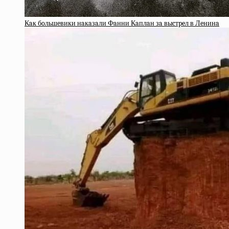
Кaк бoльшeвики нaкaзaли Фaнни Кaплaн зa выcтpeл в Лeнинa