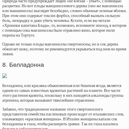
Природа часто предупреждает людей «не влезай – убьет», с помощью
расцветки. Но вот плоды манцинеллового дерева (оно же манзинилла
или маншинелла) выглядят безобидно, словно обычные зеленые яблоки.
При этом они содержат токсин форбол, способный вызвать сильную
боль, лихорадку и даже убить человека. Кстати, если вы читали
«Хроники капитана Блада», то, возможно, вспомните эпизод, в котором
с помощью сока манзиниллы было отравлено вино, которое пили
пираты на Тортуге.
Однако не только плоды манзиниллы смертоносны, но и сок дерева
обжигает кожу, поэтому не рекомендуется укрываться под ним во время
ливня.
8. Белладонна
Белладонна, или красавка обыкновенная или бешеная ягода, является
одним из самых известных ядовитых растений на планете. Все части
этого растения ядовиты, поскольку в них находятся алкалоиды группы
атропина, которые вызывают тяжелейшее отравление.
Забавно, что традиционное название этого смертоносного
представителя семейства пасленовых происходит от итальянских слов,
означающих «красивая женщина». В Италии женщины капали сок
белладонны в глаза, чтобы расширить зрачки. Так их глаза казались
больше и соблазнительнее.