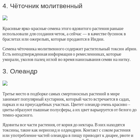
4. Чёточник молитвенный
Красивые ярко-красные семена этого ядовитого растения раньше
использовали для создания четок, а сейчас — в качестве бусинок в
браслетах или ожерельях, которые продаются в Индии.
Семена чёточника молитвенного содержит растительный токсин абрин.
Есть неподтвержденная информация о ремесленниках, которые
умирали, уколов палец иглой во время нанизывания семян на нитку.
3. Олеандр
Третье место в подборке самых смертоносных растений в мире
занимает популярный кустарник, который часто встречается в садах,
парках и на приусадебных участках. Цветет олеандр очень красиво –
цветы образуют пышные полусферы, а их цвет варьируется от белого до
темно-красного.
Ядовиты все части растения, от корня до нектара. В них находятся
токсины, такие как нериозид и олдендрин. Контакт с соком растения
или употребление частей олеандра в пищу приводит к диарее, рвоте и