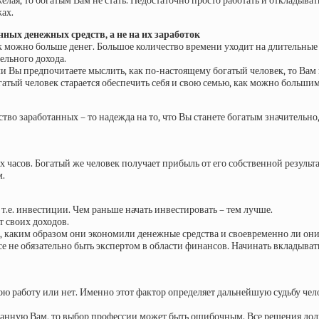
тяжелая, то богатым Вам не стать. Недостаточно просто работать и откладыв
ах.
ных денежных средств, а не на их заработок
к можно больше денег. Большое количество времени уходит на длительные
ельного дохода.
ли Вы предпочитаете мыслить, как по-настоящему богатый человек, то Вам 
огатый человек старается обеспечить себя и свою семью, как можно больш
ество заработанных – то надежда на то, что Вы станете богатым значительн
 часов. Богатый же человек получает прибыль от его собственной результ
м.
т.е. инвестиции. Чем раньше начать инвестировать – тем лучше.
т своих доходов.
го, каким образом они экономили денежные средства и своевременно ли он
е не обязательно быть экспертом в области финансов. Начинать вкладывать
свою работу или нет. Именно этот фактор определяет дальнейшую судьбу че
вязанную Вам, то выбор профессии может быть ошибочным. Все решения до