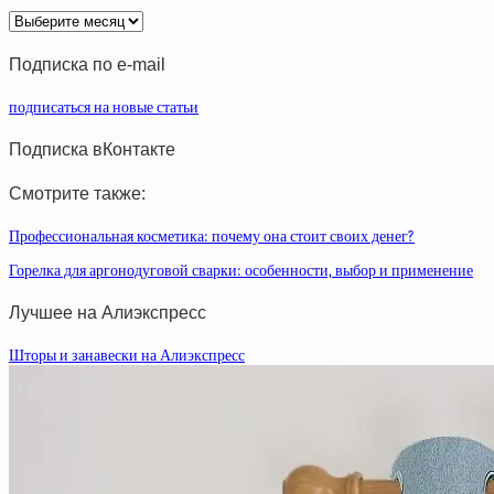
Архив
статей
Подписка по e-mail
подписаться на новые статьи
Подписка вКонтакте
Смотрите также:
Профессиональная косметика: почему она стоит своих денег?
Горелка для аргонодуговой сварки: особенности, выбор и применение
Лучшее на Алиэкспресс
Шторы и занавески на Алиэкспресс