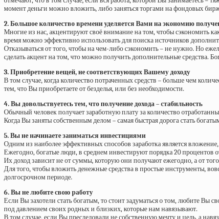
отмечают, что в том случае, если вся работа, которой Вы занимаетесь – 
момент деньги можно вложить, либо заняться торгами на фондовых бирж
2. Большое количество времени уделяется Вами на экономию получен
Многие из нас, акцентируют своё внимание на том, чтобы сэкономить ка
время можно эффективно использовать для поиска источников дополнит
Отказываться от того, чтобы на чем-либо сэкономить – не нужно. Но еже
сделать акцент на том, что можно получить дополнительные средства. Б
3. Приобретение вещей, не соответствующих Вашему доходу
В том случае, когда количество потраченных средств – больше чем колич
тем, что Вы приобретаете от безделья, или без необходимости.
4. Вы довольствуетесь тем, что получение дохода – стабильность
Обычный человек получает заработную плату за количество отработанных
Когда Вы заняты собственным делом – самая быстрая дорога стать богаты
5. Вы не начинаете заниматься инвестициями
Одним из наиболее эффективных способов заработка является вложение, 
Ежегодно, богатые люди, в среднем инвестируют порядка 20 процентов о
Их доход зависит не от суммы, которую они получают ежегодно, а от то
Для того, чтобы вложить денежные средства в простые инструменты, вовс
долгосрочном периоде.
6. Вы не любите свою работу
Если Вы захотели стать богатым, то стоит задуматься о том, любите Вы 
под давлением своих родных и близких, которые нам навязывают.
В том случае, если Вы преследовали не собственную мечту и цель, а на