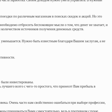
ать часть заработка. Своим доходом нужно уметь управлять. В нужный
 поездки по различным магазинам в поисках скидок и акций. Но это
необходимо отбросить беспокоящие мысли о том, что денег не хватает, и
им количеством источников получения денежных средств.
о, уменьшается. Нужно быть известным благодаря Вашим заслугам, а не
ативности.
и были инвестированы.
 лучшего всего с чего-то простого, что принесет Вам прибыль в
ловека. Очень часто нам свойственно ошибаться при выборе профессии,
лжны приниматься Вами самостоятельно, ведь в противном случае,