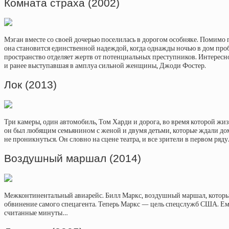
Комната страха (2002)
Мэган вместе со своей дочерью поселилась в дорогом особняке. Помимо
она становится единственной надеждой, когда однажды ночью в дом проб
пространство отделяет жертв от потенциальных преступников. Интересно
и ранее выступавшая в амплуа сильной женщины, Джоди Фостер.
Лок (2013)
Три камеры, один автомобиль, Том Харди и дорога, во время которой жи
он был любящим семьянином с женой и двумя детьми, которые ждали дом
не проникнуться. Он словно на сцене театра, и все зрители в первом ряду
Воздушный маршал (2014)
Межконтинентальный авиарейс. Билл Маркс, воздушный маршал, который 
обвинение самого спецагента. Теперь Маркс — цель спецслужб США. Ему 
считанные минуты…