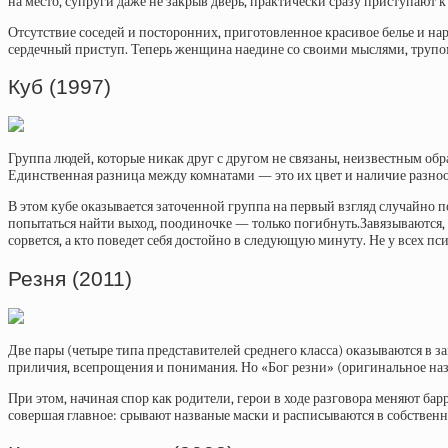
на место, супруги даже не закрыв дверь, практически сразу приступают 
Отсутствие соседей и посторонних, приготовленное красивое белье и на
сердечный приступ. Теперь женщина наедине со своими мыслями, трупо
Куб (1997)
Группа людей, которые никак друг с другом не связаны, неизвестным об
Единственная разница между комнатами — это их цвет и наличие разно
В этом кубе оказывается заточенной группа на первый взгляд случайно 
попытаться найти выход, поодиночке — только погибнуть.Завязываются, 
сорвется, а кто поведет себя достойно в следующую минуту. Не у всех пс
Резня (2011)
Две пары (четыре типа представителей среднего класса) оказываются в 
приличия, всепрощения и понимания. Но «Бог резни» (оригинальное назва
При этом, начиная спор как родители, герои в ходе разговора меняют ба
совершая главное: срывают названые маски и расписываются в собствен