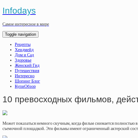
Infodays
Самое интересное в мире
Toggle navigation
Рецепты
Хендмейд
Дом и Сад
Здоровье
Женский Гид
Путешествия
Интересно
Шопинг Блог
КупиОбзор
10 превосходных фильмов, дейс
Может показаться немного скучным, когда фильм снимается полностью в 
съемочной площадкой. Эти фильмы имеют ограниченный актерский соста