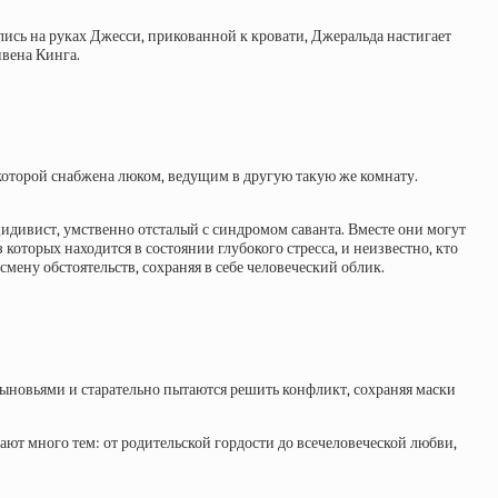
лись на руках Джесси, прикованной к кровати, Джеральда настигает
вена Кинга.
 которой снабжена люком, ведущим в другую такую же комнату.
цидивист, умственно отсталый с синдромом саванта. Вместе они могут
оторых находится в состоянии глубокого стресса, и неизвестно, кто
смену обстоятельств, сохраняя в себе человеческий облик.
сыновьями и старательно пытаются решить конфликт, сохраняя маски
вают много тем: от родительской гордости до всечеловеческой любви,