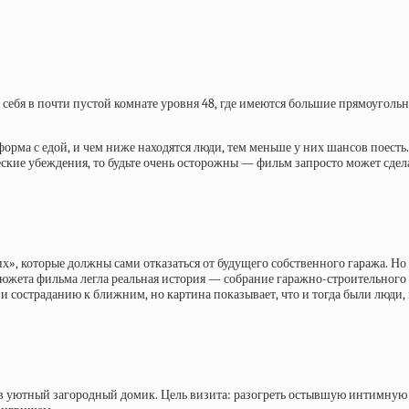
 себя в почти пустой комнате уровня 48, где имеются большие прямоугольн
тформа с едой, и чем ниже находятся люди, тем меньше у них шансов поест
ические убеждения, то будьте очень осторожны — фильм запросто может сде
х», которые должны сами отказаться от будущего собственного гаража. Но
южета фильма легла реальная история — собрание гаражно-строительного 
 состраданию к ближним, но картина показывает, что и тогда были люди, к
 уютный загородный домик. Цель визита: разогреть остывшую интимную ж