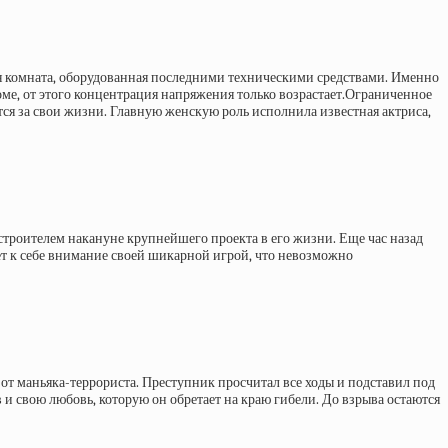
ая комната, оборудованная последними техническими средствами. Именно
ме, от этого концентрация напряжения только возрастает.Ограниченное
ся за свои жизни. Главную женскую роль исполнила известная актриса,
 строителем накануне крупнейшего проекта в его жизни. Еще час назад
т к себе внимание своей шикарной игрой, что невозможно
т маньяка-террориста. Преступник просчитал все ходы и подставил под
и свою любовь, которую он обретает на краю гибели. До взрыва остаются