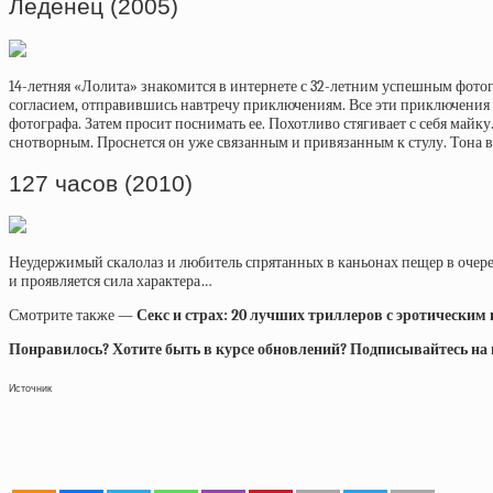
Леденец (2005)
14-летняя «Лолита» знакомится в интернете с 32-летним успешным фотогр
согласием, отправившись навтречу приключениям. Все эти приключения 
фотографа. Затем просит поснимать ее. Похотливо стягивает с себя май
снотворным. Проснется он уже связанным и привязанным к стулу. Тона в
127 часов (2010)
Неудержимый скалолаз и любитель спрятанных в каньонах пещер в очередн
и проявляется сила характера…
Смотрите также —
Секс и страх: 20 лучших триллеров с эротическим
Понравилось? Хотите быть в курсе обновлений? Подписывайтесь на на
Источник