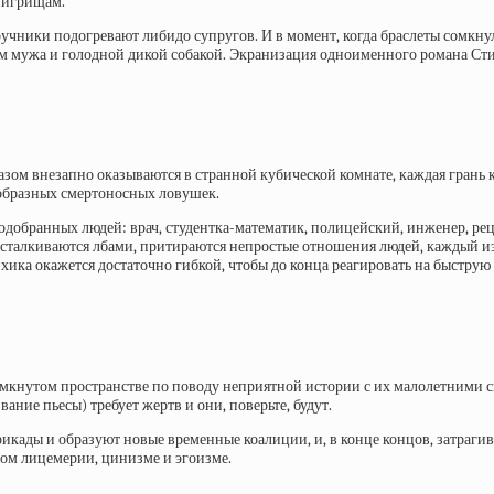
к игрищам.
ручники подогревают либидо супругов. И в момент, когда браслеты сомкну
м мужа и голодной дикой собакой. Экранизация одноименного романа Сти
разом внезапно оказываются в странной кубической комнате, каждая грань
образных смертоносных ловушек.
подобранных людей: врач, студентка-математик, полицейский, инженер, ре
сталкиваются лбами, притираются непростые отношения людей, каждый из к
ихика окажется достаточно гибкой, чтобы до конца реагировать на быструю 
замкнутом пространстве по поводу неприятной истории с их малолетними 
ние пьесы) требует жертв и они, поверьте, будут.
ррикады и образуют новые временные коалиции, и, в конце концов, затраги
ном лицемерии, цинизме и эгоизме.