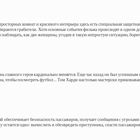
 просторных комнат и красивого интерьера здесь есть специальная защитн
ираются грабители. Хотя основные события фильма происходят в одном до
 наблюдать, как две женщины, угодив в такую непростую ситуацию, борют
знь главного героя кардинально меняется. Еще час назад он был успешным
а, чтобы посмотреть футбол… Том Харди настолько мастерски приковывае
.
обеспечивает безопасность пассажиров, получает сообщения с угрозами о
остается одно: вычислить и обезвредить преступника, спасти пассажиров 