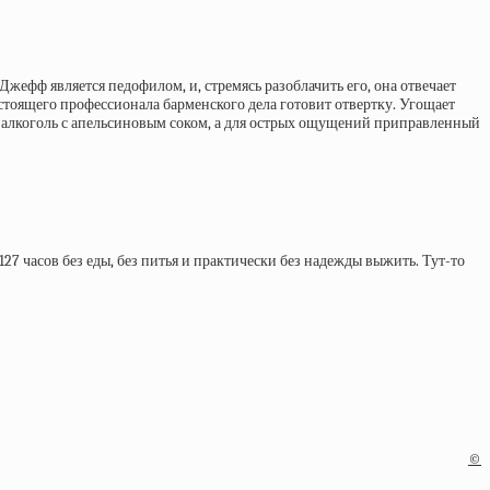
жефф является педофилом, и, стремясь разоблачить его, она отвечает
стоящего профессионала барменского дела готовит отвертку. Угощает
то алкоголь с апельсиновым соком, а для острых ощущений приправленный
27 часов без еды, без питья и практически без надежды выжить. Тут-то
©