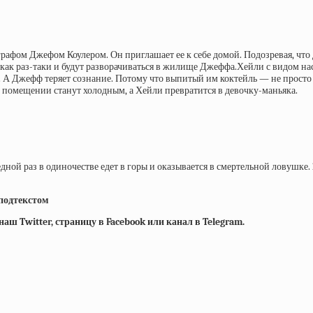
афом Джефом Коулером. Он приглашает ее к себе домой. Подозревая, что Д
как раз-таки и будут разворачиваться в жилище Джеффа.Хейли с видом на
ку. А Джефф теряет сознание. Потому что выпитый им коктейль — не прос
 помещении станут холодным, а Хейли превратится в девочку-маньяка.
ой раз в одиночестве едет в горы и оказывается в смертельной ловушке. 1
 подтекстом
ш Twitter, страницу в Facebook или канал в Telegram.