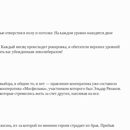
ые отверстия в полу и потолке. На каждом уровне находятся двое
ь. Каждый месяц происходит рокировка, и обитатели верхних уровней
лать вас убежденным леволибералом!
 выбора, в общем-то, и нет — правление кооператива уже составило
кооператива «Мосфильма», участником которого был Эльдар Рязанов.
оторые стремились жить за счет других, наплевав на все.
изнь, из-за которой по мнению героев страдает их брак. Прибыв