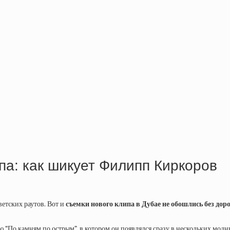
па: как шикует Филипп Киркоров
етских раутов. Вот и
съемки нового клипа в Дубае не обошлись без до
“По камням по острым”, в котором он появлялся сразу в нескольких модн