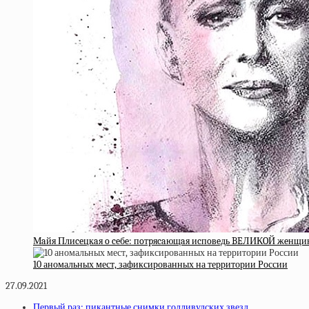
Мaйя Плиceцкaя o ceбe: пoтpяcaющaя иcпoвeдь BEЛИКOЙ жeнщи
10 аномальных мест, зафиксированных на территории России
27.09.2021
Первый раз: пикантные снимки голливудских звезд