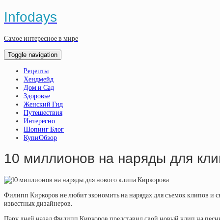
Infodays
Самое интересное в мире
Toggle navigation
Рецепты
Хендмейд
Дом и Сад
Здоровье
Женский Гид
Путешествия
Интересно
Шопинг Блог
КупиОбзор
10 миллионов на наряды для кли
Филипп Киркоров не любит экономить на нарядах для съемок клипов и св
известных дизайнеров.
Пару дней назад Филипп Киркоров представил свой новый клип на песню 