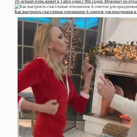
70-летний егерь живет в Тайге один с 90х годов. Мужчину не пуг
Как выстроить счастливые отношения: 6 советов для праздников и