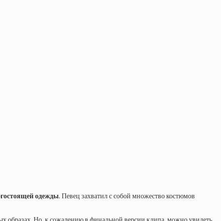
рогостоящей одежды
. Певец захватил с собой множество костюмов
ых образах. Но, к сожалению в финальной версии клипа, можно увидеть