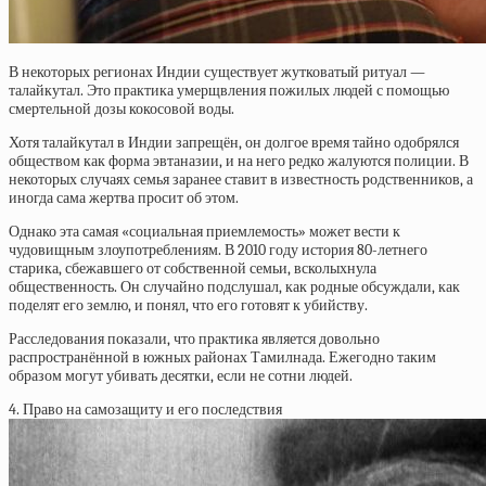
В некоторых регионах Индии существует жутковатый ритуал —
талайкутал. Это практика умерщвления пожилых людей с помощью
смертельной дозы кокосовой воды.
Хотя талайкутал в Индии запрещён, он долгое время тайно одобрялся
обществом как форма эвтаназии, и на него редко жалуются полиции. В
некоторых случаях семья заранее ставит в известность родственников, а
иногда сама жертва просит об этом.
Однако эта самая «социальная приемлемость» может вести к
чудовищным злоупотреблениям. В 2010 году история 80-летнего
старика, сбежавшего от собственной семьи, всколыхнула
общественность. Он случайно подслушал, как родные обсуждали, как
поделят его землю, и понял, что его готовят к убийству.
Расследования показали, что практика является довольно
распространённой в южных районах Тамилнада. Ежегодно таким
образом могут убивать десятки, если не сотни людей.
4. Право на самозащиту и его последствия