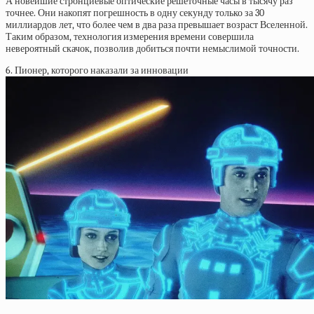
А новейшие стронциевые оптические решёточные часы в тысячу раз
точнее. Они накопят погрешность в одну секунду только за 30
миллиардов лет, что более чем в два раза превышает возраст Вселенной.
Таким образом, технология измерения времени совершила
невероятный скачок, позволив добиться почти немыслимой точности.
6. Пионер, которого наказали за инновации