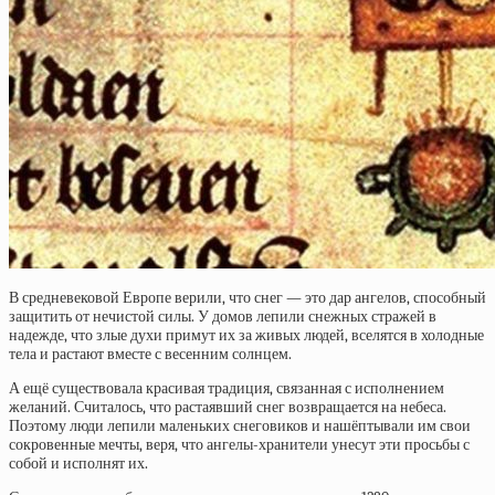
В средневековой Европе верили, что снег — это дар ангелов, способный
защитить от нечистой силы. У домов лепили снежных стражей в
надежде, что злые духи примут их за живых людей, вселятся в холодные
тела и растают вместе с весенним солнцем.
А ещё существовала красивая традиция, связанная с исполнением
желаний. Считалось, что растаявший снег возвращается на небеса.
Поэтому люди лепили маленьких снеговиков и нашёптывали им свои
сокровенные мечты, веря, что ангелы-хранители унесут эти просьбы с
собой и исполнят их.