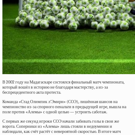
В 2002 году на Мадагаскаре состоялся финальный матч чемпионата,
который вошёл в историю не благодаря мастерству, а из-за
беспрецедентного акта протеста.
Команда «Стад Олимпик л’Эмирн» (СОЭ), лишённая шансов на
чемпионство из-за спорного пенальти в предыдущей игре, вышла на
поле против «Алемы» с одной целью — устроить саботаж.
С первых же секунд игроки СОЭ начали забивать голы в свои же
ворота. Соперники из «Алемы» лишь стояли в недоумении и
наблюдали, как счёт растёт с невероятной скоростью. В итоге матч