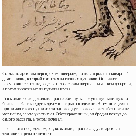
Согласно древним персидским поверьям, по ночам рыскает коварный
демон палис, который охотится на спящих путников. Он лижет
высунувшиеся из-под одеяла пятки своим шершавым языком до крови,
а потом высасывает из путника кровь.
Его можно было довольно просто обмануть. Ночуя в пустыне, нужно
было лечь близко друг к другу и накрыться одеялом. В темноте демон
принимал таких путников за одного двуглавого человека без ног и не
мог найти, за что ухватиться. Обескураженный, он бродил вокруг до
самого рассвета, а потом исчезал.
Пряча ноги под одеялом, вы, возможно, просто следуете древней
технике защиты от нечисти.