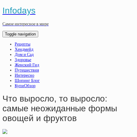
Infodays
Самое интересное в мире
Toggle navigation
Рецепты
Хендмейд
Дом и Сад
Здоровье
Женский Гид
Путешествия
Интересно
Шопинг Блог
КупиОбзор
Что выросло, то выросло:
самые неожиданные формы
овощей и фруктов