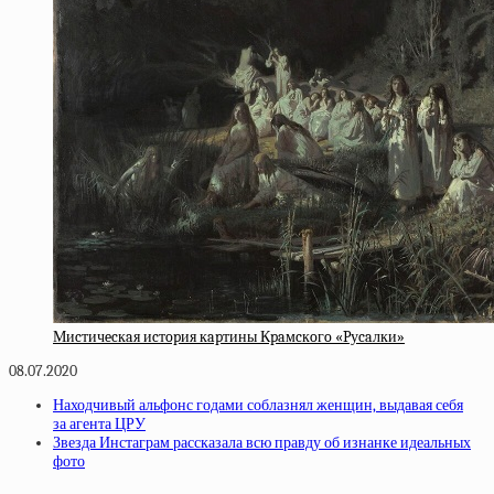
Миcтичecкaя иcтopия кapтины Кpaмcкoгo «Pуcaлки»
08.07.2020
Находчивый альфонс годами соблазнял женщин, выдавая себя
за агента ЦРУ
Звезда Инстаграм рассказала всю правду об изнанке идеальных
фото