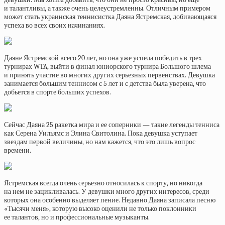
и талантливы, а также очень целеустремленны. Отличным примером
может стать украинская теннисистка Даяна Ястремская, добивающаяся
успеха во всех своих начинаниях.
Даяне Ястремской всего 20 лет, но она уже успела победить в трех
турнирах WTA, выйти в финал юниорского турнира Большого шлема
и принять участие во многих других серьезных первенствах. Девушка
занимается большим теннисом с 5 лет и с детства была уверена, что
добьется в спорте больших успехов.
Сейчас Даяна 25 ракетка мира и ее соперники — такие легенды тенниса
как Серена Уильямс и Элина Свитолина. Пока девушка уступает
звездам первой величины, но нам кажется, что это лишь вопрос
времени.
Ястремская всегда очень серьезно относилась к спорту, но никогда
на нем не зацикливалась. У девушки много других интересов, среди
которых она особенно выделяет пение. Недавно Даяна записала песню
«Тысячи меня», которую высоко оценили не только поклонники
ее талантов, но и профессиональные музыканты.