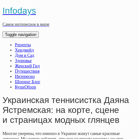
Infodays
Самое интересное в мире
Toggle navigation
Рецепты
Хендмейд
Дом и Сад
Здоровье
Женский Гид
Путешествия
Интересно
Шопинг Блог
КупиОбзор
Украинская теннисистка Даяна
Ястремская: на корте, сцене
и страницах модных глянцев
Многие уверены, что именно в Украине живут самые красивые
девушки. Мы хотим добавить, что они не просто красивы, но еще