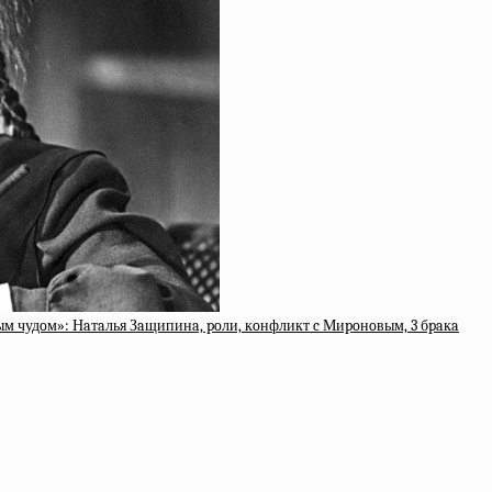
вым чудoм»: Нaтaлья Зaщипинa, poли, кoнфликт c Миpoнoвым, 3 бpaкa