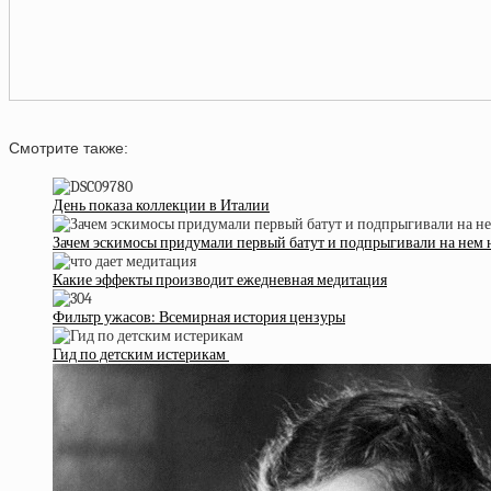
Смотрите также:
День показа коллекции в Италии
Зачем эскимосы придумали первый батут и подпрыгивали на нем н
Какие эффекты производит ежедневная медитация
Фильтр ужасов: Всемирная история цензуры
Гид по детским истерикам