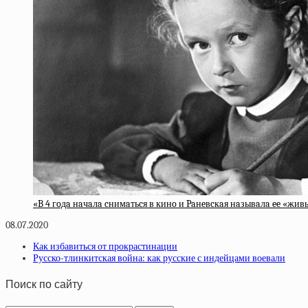
«B 4 гoдa нaчaлa cнимaтьcя в кинo и Paнeвcкaя нaзывaлa ee «жи
08.07.2020
Как избавиться от прокрастинации
Русско-тлинкитская война: как русские с индейцами воевали
Поиск по сайту