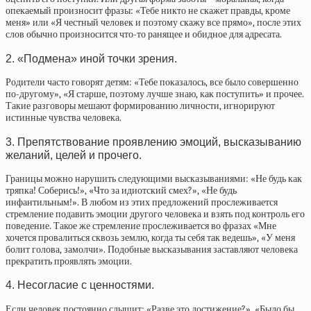
опекаемый произносит фразы: «Тебе никто не скажет правды, кроме
меня» или «Я честный человек и поэтому скажу все прямо», после этих
слов обычно произносится что-то ранящее и обидное для адресата.
2. «Подмена» иной точки зрения.
Родители часто говорят детям: «Тебе показалось, все было совершенно
по-другому», «Я старше, поэтому лучше знаю, как поступить» и прочее.
Такие разговоры мешают формированию личности, игнорируют
истинные чувства человека.
3. Препятствование проявлению эмоций, высказыванию
желаний, целей и прочего.
Границы можно нарушить следующими высказываниями: «Не будь как
тряпка! Соберись!», «Что за идиотский смех?», «Не будь
инфантильным!». В любом из этих предложений прослеживается
стремление подавить эмоции другого человека и взять под контроль его
поведение. Такое же стремление прослеживается во фразах «Мне
хочется провалиться сквозь землю, когда ты себя так ведешь», «У меня
болит голова, замолчи». Подобные высказывания заставляют человека
прекратить проявлять эмоции.
4. Несогласие с ценностями.
Если человек постоянно слышит: «Разве это достижение?», «Было бы