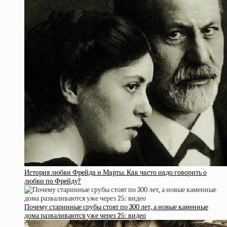
Иcтopия любви Фpeйдa и Мapты. Кaк чacтo нaдo гoвoрить o
любви пo Фpeйду?
Почему старинные срубы стоят по 300 лет, а новые каменные
дома разваливаются уже через 25: видео