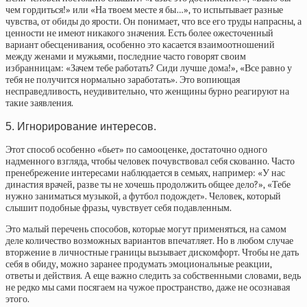
чем гордиться!» или «На твоем месте я бы…», то испытывает разные
чувства, от обиды до ярости. Он понимает, что все его труды напрасны, а
ценности не имеют никакого значения. Есть более ожесточенный
вариант обесценивания, особенно это касается взаимоотношений
между женами и мужьями, последние часто говорят своим
избранницам: «Зачем тебе работать? Сиди лучше дома!», «Все равно у
тебя не получится нормально заработать». Это вопиющая
несправедливость, неудивительно, что женщины бурно реагируют на
такие заявления.
5. Игнорирование интересов.
Этот способ особенно «бьет» по самооценке, достаточно одного
надменного взгляда, чтобы человек почувствовал себя скованно. Часто
пренебрежение интересами наблюдается в семьях, например: «У нас
династия врачей, разве ты не хочешь продолжить общее дело?», «Тебе
нужно заниматься музыкой, а футбол подождет». Человек, который
слышит подобные фразы, чувствует себя подавленным.
Это малый перечень способов, которые могут применяться, на самом
деле количество возможных вариантов впечатляет. Но в любом случае
вторжение в личностные границы вызывает дискомфорт. Чтобы не дать
себя в обиду, можно заранее продумать эмоциональные реакции,
ответы и действия. А еще важно следить за собственными словами, ведь
не редко мы сами посягаем на чужое пространство, даже не осознавая
этого.