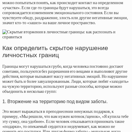
можно попытаться понять, как происходит контакт на определенном
«участке». Если где-то границы будут нарушаться, это всегда
сопровождается изменением эмоционального состояния. Если вы
чувствуете обиду, раздражение, злость или другие негативные эмоции,
значит кто-то «зашел» на ваше личное пространство.
Как определить скрытое нарушение
личностных границ
Границы могут нарушаться грубо, когда человека постоянно достают
советами, пользуются без разрешения его вещами и выполняют другие
действия, которые вызывают массу негативных эмоций. Но нарушение
может быть и более завуалированным. Люди, которые любят «заходить»
на чужую территорию, используют разные способы, которые можно
объединить в несколько групп:
1. Вторжение на территорию под видом заботы.
Это может выражаться в преподнесении ненужных подарков, к
примеру, «Мы решили, что вам нужен котенок/щенок», «Я купила тебе
эту сумку, она удобнее». Если человек отказывается принимать такие
«подарки», то опекаемый сердится и недоумевает, как можно не
оценить его поступки. Или другая форма заботы – моральная, когда