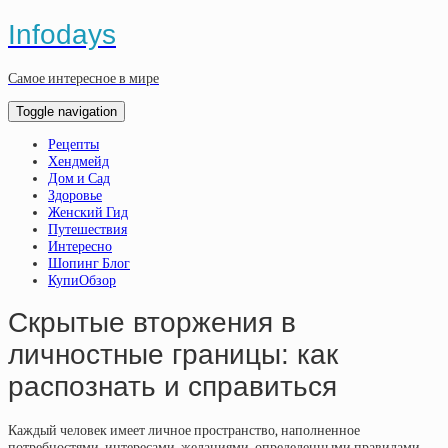
Infodays
Самое интересное в мире
Toggle navigation
Рецепты
Хендмейд
Дом и Сад
Здоровье
Женский Гид
Путешествия
Интересно
Шопинг Блог
КупиОбзор
Скрытые вторжения в
личностные границы: как
распознать и справиться
Каждый человек имеет личное пространство, наполненное
потребностями, интересами, желаниями, определенными правилами.