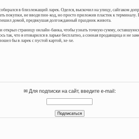
асобирался в близлежащий ларек. Оделся, выскочил на улицу, сайгаком доп
вать покупки, не вводя пин-код, но просто приложив пластик к терминалу
оспешил домой, предвкушая долгожданный праздник живота.
 и открыл страницу онлайн-банка, чтобы узнать точную сумму, оставшуюся 
сь так, что я отоварился в ларьке бесплатно, а сонная продавщица и не зам
ошел бы в ларек с пустой картой, хе-хе.
✉ Для подписки на сайт, введите e-mail: