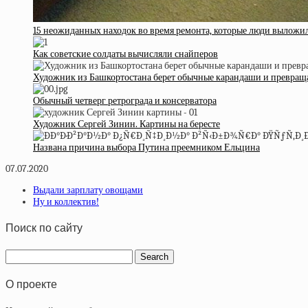
15 неожиданных находок во время ремонта, которые люди выложи
Как советские солдаты вычисляли снайперов
Художник из Башкортостана берет обычные карандаши и превраща
Обычный четверг ретрограда и консерватора
Художник Сергей Зинин. Картины на бересте
Названа причина выбора Путина преемником Ельцина
07.07.2020
Выдали зарплату овощами
Ну и коллектив!
Поиск по сайту
О проекте