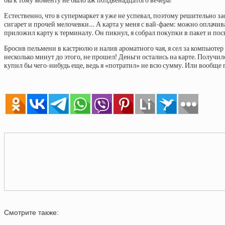
бы к тому моменту не было аж полдвенадцатого вечера!
Естественно, что в супермаркет я уже не успевал, поэтому решительно з
сигарет и прочей мелочевки… А карта у меня с вай-фаем: можно оплачи
приложил карту к терминалу. Он пикнул, я собрал покупки в пакет и п
Бросив пельмени в кастрюлю и налив ароматного чая, я сел за компьютер
несколько минут до этого, не прошел! Деньги остались на карте. Получило
купил бы чего-нибудь еще, ведь я «потратил» не всю сумму. Или вообще п
Смотрите также: