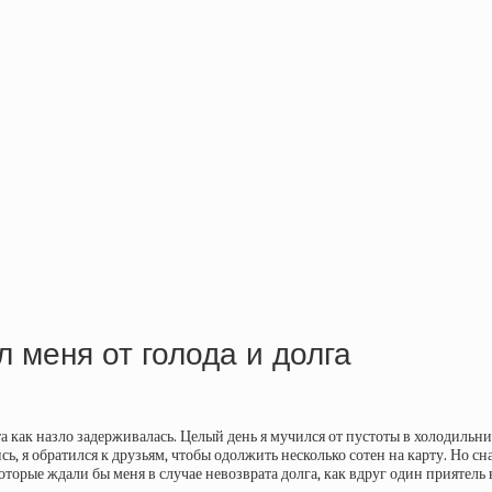
 меня от голода и долга
та как назло задерживалась. Целый день я мучился от пустоты в холодиль
я обратился к друзьям, чтобы одолжить несколько сотен на карту. Но сна
рые ждали бы меня в случае невозврата долга, как вдруг один приятель в