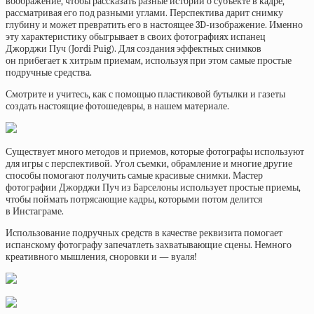
воображение, чтобы рассказать разные истории о субъекте в кадре,
рассматривая его под разными углами. Перспектива дарит снимку
глубину и может превратить его в настоящее 3D-изображение. Именно
эту характеристику обыгрывает в своих фотографиях испанец
Джорджи Пуч (Jordi Puig). Для создания эффектных снимков
он прибегает к хитрым приемам, используя при этом самые простые
подручные средства.
Смотрите и учитесь, как с помощью пластиковой бутылки и газеты
создать настоящие фотошедевры, в нашем материале.
Существует много методов и приемов, которые фотографы используют
для игры с перспективой. Угол съемки, обрамление и многие другие
способы помогают получить самые красивые снимки. Мастер
фотографии Джорджи Пуч из Барселоны использует простые приемы,
чтобы поймать потрясающие кадры, которыми потом делится
в Инстаграме.
Использование подручных средств в качестве реквизита помогает
испанскому фотографу запечатлеть захватывающие сцены. Немного
креативного мышления, сноровки и — вуаля!