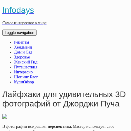
Infodays
Самое интересное в мире
Toggle navigation
Рецепты
Хендмейд
Дом и Сад
Здоровье
Женский Гид
Путешествия
Интересно
Шопинг Блог
КупиОбзор
Лайфхаки для удивительных 3D
фотографий от Джорджи Пуча
В фотографии все решает
перспектива
. Мастер использует свое