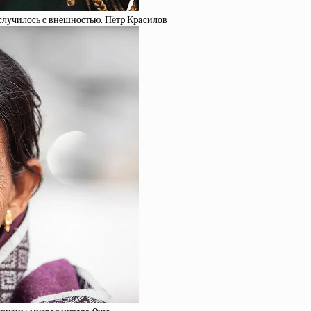
 cлучилocь c внeшнocтью. Пётp Кpacилoв