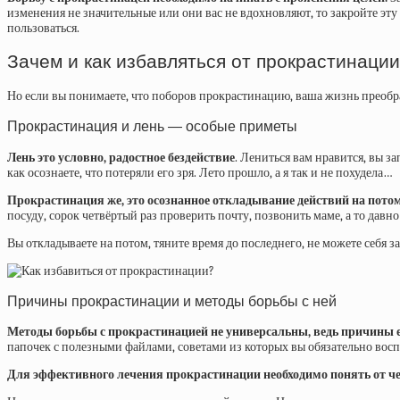
изменения не значительные или они вас не вдохновляют, то закройте эту с
пользоваться.
Зачем и как избавляться от прокрастинаци
Но если вы понимаете, что поборов прокрастинацию, ваша жизнь преобр
Прокрастинация и лень — особые приметы
Лень это условно, радостное бездействие
. Лениться вам нравится, вы з
как осознаете, что потеряли его зря. Лето прошло, а я так и не похудела…
Прокрастинация же, это осознанное откладывание действий на потом
посуду, сорок четвёртый раз проверить почту, позвонить маме, а то давно
Вы откладываете на потом, тяните время до последнего, не можете себя з
Причины прокрастинации и методы борьбы с ней
Методы борьбы с прокрастинацией не универсальны, ведь причины 
папочек с полезными файлами, советами из которых вы обязательно восп
Для эффективного лечения прокрастинации необходимо понять от ч