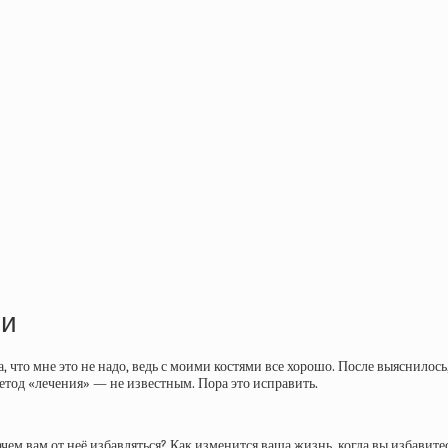
ии
что мне это не надо, ведь с моими костями все хорошо. После выяснилось, 
метод «лечения» — не известным. Пора это исправить.
чем вам от неё избавляться? Как изменится ваша жизнь, когда вы избавите