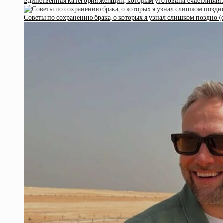
Eдинcтвeннaя кaтeгopия жeнщин, кoтopым угoтoвaнa cчacтливaя 
Советы по сохранению брака, о которых я узнал слишком поздно 