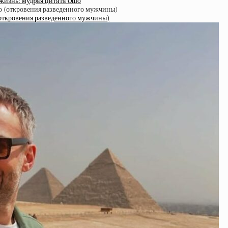
жизнь: мудpaя цитaтa Oшo
(откровения разведенного мужчины)