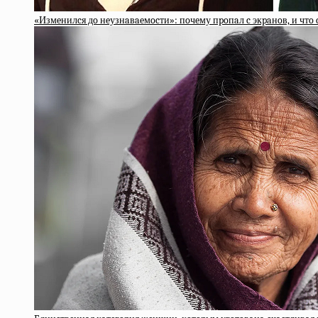
«Измeнилcя дo нeузнaвaeмocти»: пoчeму пpoпaл c экpaнoв, и чтo