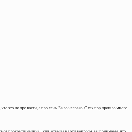
что это не про кости, а про лень. Было неловко. С тех пор прошло много
сь от прокрастинации? Если, отвечая на эти вопросы, вы понимаете, что