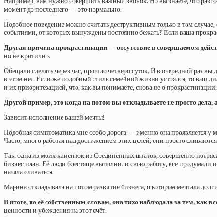
Например, вам нужно совершить важный звонок. Но вы знаете, что разгов
момент до последнего — это нормально.
Подобное поведение можно считать деструктивным только в том случае, 
событиями, от которых вынуждены постоянно бежать? Если ваша прокраст
Другая причина прокрастинации — отсутствие в совершаемом дейс
но не критично.
Обещали сделать через час, прошло четверо суток. И в очередной раз вы д
в этом нет. Если же подобный стиль семейной жизни устоялся, то ваш ди
и их приоритезацией, что, как вы понимаете, снова не о прокрастинации.
Другой пример, это когда на потом вы откладываете не просто дела, 
Зависит исполнение вашей мечты!
Подобная симптоматика мне особо дорога — именно она проявляется у мо
Часто, много работая над достижением этих целей, они просто сливаютс
Так, одна из моих клиенток из Соединённых штатов, совершенно потрясаю
бизнес план. Её люди блестяще выполнили свою работу, все продумали и 
начала сливаться.
Марина откладывала на потом развитие бизнеса, о котором мечтала долги
В итоге, по её собственным словам, она тихо наблюдала за тем, как в
ценности и убеждения на этот счёт.