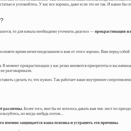
татью и успокойтесь. У вас все хорошо, даже если это не так. И какие бы се
и?
азится, то для начала необходимо уточнить диагноз —
прокрастинация ил
аполняете время ничегонеделанием и вам от этого хорошо. Вам перед собой
.
В момент прокрастинации у вас резко меняются приоритеты и вы начин
 не разговаривали.
аставить сделать то, что нужно. Так работает ваше внутреннее сопротивлен
её различны.
Более того, мне бы не хотелось давать вам чек-лист по прео
ользуйтесь, но когда-нибудь потом…
его именно защищается ваша психика и устранить эти причины.