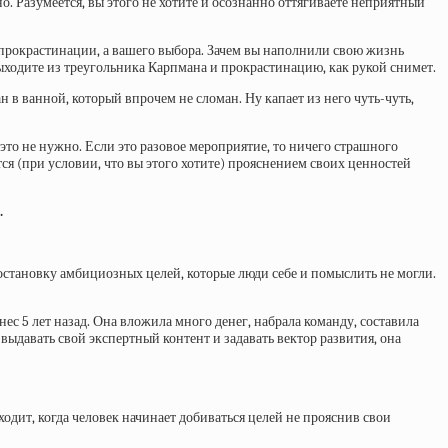
. Разумеется, вы этого не хотите и осознанно оттягиваете неприятный
 прокрастинации, а вашего выбора. Зачем вы наполнили свою жизнь
ыходите из треугольника Карпмана и прокрастинацию, как рукой снимет.
в ванной, который впрочем не сломан. Ну капает из него чуть-чуть,
м это не нужно. Если это разовое мероприятие, то ничего страшного
тся (при условии, что вы этого хотите) прояснением своих ценностей
.
остановку амбициозных целей, которые люди себе и помыслить не могли.
с 5 лет назад. Она вложила много денег, набрала команду, составила
выдавать свой экспертный контент и задавать вектор развития, она
ходит, когда человек начинает добиваться целей не прояснив свои