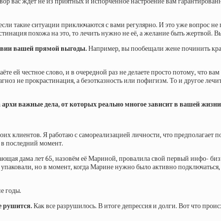
ор вас ждёт не из приятных и испорченное настроение вам гарантированно
если такие ситуации приключаются с вами регулярно. И это уже вопрос не
инация похожа на это, то лечить нужно не её, а желание быть жертвой. В
твии вашей прямой выгоды.
Например, вы пообещали жене починить кран 
аёте ей честное слово, и в очередной раз не делаете просто потому, что ва
агноз не прокрастинация, а безотказность или пофигизм. То и другое лечи
а архи важные дела, от которых реально многое зависит в вашей жизни
их клиентов. Я работаю с самореализацией личности, что предполагает п
я в последний момент.
щая дама лет 65, назовём её Мариной, провалила свой первый инфо- бизне
упаковали, но в момент, когда Марине нужно было активно подключаться, 
е годы.
се рушится.
Как все разрушилось. В итоге депрессия и долги. Вот что проис