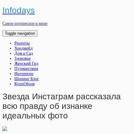
Infodays
Самое интересное в мире
Toggle navigation
Рецепты
Хендмейд
Дом и Сад
Здоровье
Женский Гид
Путешествия
Интересно
Шопинг Блог
КупиОбзор
Звезда Инстаграм рассказала
всю правду об изнанке
идеальных фото