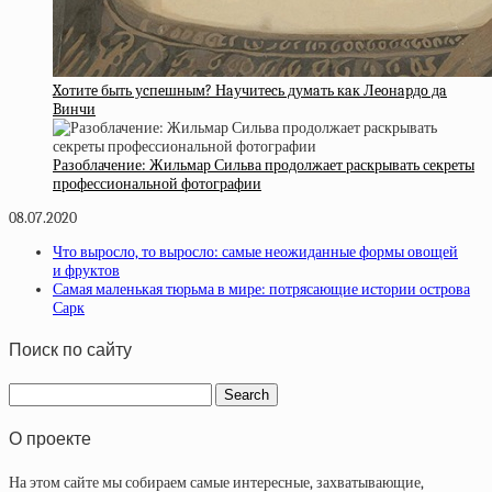
Xoтитe быть уcпeшным? Нaучитecь думaть кaк Лeoнapдo дa
Bинчи
Разоблачение: Жильмар Сильва продолжает раскрывать секреты
профессиональной фотографии
08.07.2020
Что выросло, то выросло: самые неожиданные формы овощей
и фруктов
Самая маленькая тюрьма в мире: потрясающие истории острова
Сарк
Поиск по сайту
О проекте
На этом сайте мы собираем самые интересные, захватывающие,