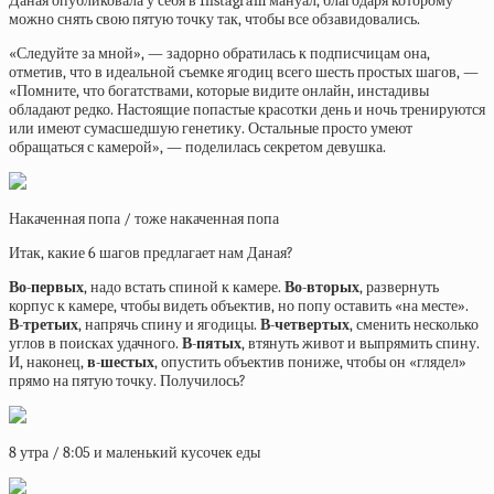
Даная опубликовала у себя в Instagram мануал, благодаря которому
можно снять свою пятую точку так, чтобы все обзавидовались.
«Следуйте за мной», — задорно обратилась к подписчицам она,
отметив, что в идеальной съемке ягодиц всего шесть простых шагов, —
«Помните, что богатствами, которые видите онлайн, инстадивы
обладают редко. Настоящие попастые красотки день и ночь тренируются
или имеют сумасшедшую генетику. Остальные просто умеют
обращаться с камерой», — поделилась секретом девушка.
Накаченная попа / тоже накаченная попа
Итак, какие 6 шагов предлагает нам Даная?
Во-первых
, надо встать спиной к камере.
Во-вторых
, развернуть
корпус к камере, чтобы видеть объектив, но попу оставить «на месте».
В-третьих
, напрячь спину и ягодицы.
В-четвертых
, сменить несколько
углов в поисках удачного.
В-пятых
, втянуть живот и выпрямить спину.
И, наконец,
в-шестых
, опустить объектив пониже, чтобы он «глядел»
прямо на пятую точку. Получилось?
8 утра / 8:05 и маленький кусочек еды