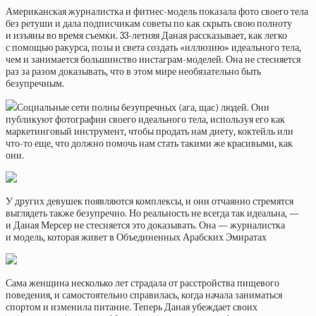
Американская журналистка и фитнес-модель показала фото своего тела
без ретуши и дала подписчикам советы по как скрыть свою полноту
и изъяны во время съемки. 33-летняя Даная рассказывает, как легко
с помощью ракурса, позы и света создать «иллюзию» идеального тела,
чем и занимается большинство инстаграм-моделей. Она не стесняется
раз за разом доказывать, что в этом мире необязательно быть
безупречным.
Социальные сети полны безупречных (ага, щас) людей. Они
публикуют фотографии своего идеального тела, используя его как
маркетинговый инструмент, чтобы продать нам диету, коктейль или
что-то еще, что должно помочь нам стать такими же красивыми, как
они.
У других девушек появляются комплексы, и они отчаянно стремятся
выглядеть также безупречно. Но реальность не всегда так идеальна, —
и Даная Мерсер не стесняется это доказывать. Она — журналистка
и модель, которая живет в Объединенных Арабских Эмиратах
Сама женщина несколько лет страдала от расстройства пищевого
поведения, и самостоятельно справилась, когда начала заниматься
спортом и изменила питание. Теперь Даная убеждает своих