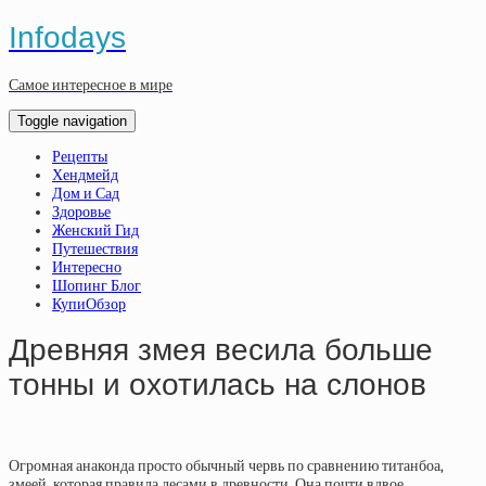
Infodays
Самое интересное в мире
Toggle navigation
Рецепты
Хендмейд
Дом и Сад
Здоровье
Женский Гид
Путешествия
Интересно
Шопинг Блог
КупиОбзор
Древняя змея весила больше
тонны и охотилась на слонов
Огромная анаконда просто обычный червь по сравнению титанбоа,
змеей, которая правила лесами в древности. Она почти вдвое