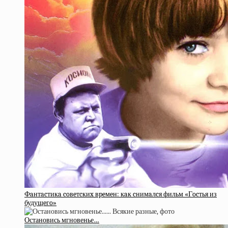
Фaнтacтикa coвeтcкиx вpeмeн: кaк cнимaлcя фильм «Гocтья из
будущeгo»
Остановись мгновенье…