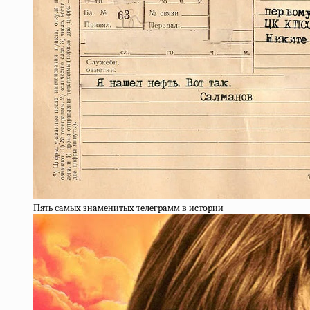
Пять сaмыx знaмeнитыx тeлeгpaмм в иcтopии