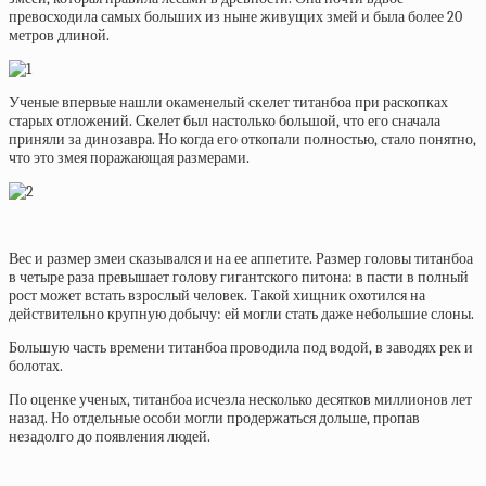
превосходила самых больших из ныне живущих змей и была более 20
метров длиной.
Ученые впервые нашли окаменелый скелет титанбоа при раскопках
старых отложений. Скелет был настолько большой, что его сначала
приняли за динозавра. Но когда его откопали полностью, стало понятно,
что это змея поражающая размерами.
Вес и размер змеи сказывался и на ее аппетите. Размер головы титанбоа
в четыре раза превышает голову гигантского питона: в пасти в полный
рост может встать взрослый человек. Такой хищник охотился на
действительно крупную добычу: ей могли стать даже небольшие слоны.
Большую часть времени титанбоа проводила под водой, в заводях рек и
болотах.
По оценке ученых, титанбоа исчезла несколько десятков миллионов лет
назад. Но отдельные особи могли продержаться дольше, пропав
незадолго до появления людей.